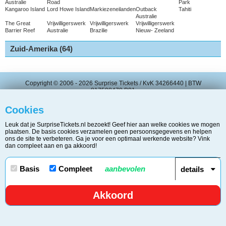
Australie
Road
Park
Kangaroo Island
Lord Howe Island
Markiezeneilanden
Outback
Tahiti
Australie
The Great
Vrijwilligerswerk
Vrijwilligerswerk
Vrijwilligerswerk
Barrier Reef
Australie
Brazilie
Nieuw- Zeeland
Zuid-Amerika (64)
Copyright © 2006 - 2026 Surprise Tickets / KvK 34266440 | BTW
817598479.B01
Disclaimer
/
Privacy & Cookie Statement
/
Contact
/
Cookies
Over Surprisetickets.nl
Leuk dat je SurpriseTickets.nl bezoekt! Geef hier aan welke cookies we mogen
plaatsen. De basis cookies verzamelen geen persoonsgegevens en helpen
ons de site te verbeteren. Ga je voor een optimaal werkende website? Vink
dan compleet aan en ga akkoord!
Basis
Compleet
aanbevolen
details
Akkoord
632
shares