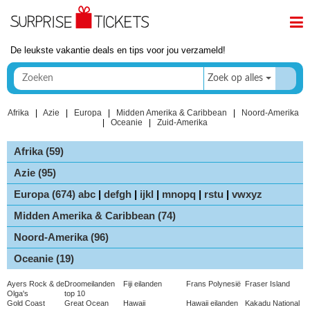
De leukste vakantie deals en tips voor jou verzameld!
Zoek op alles
Afrika
|
Azie
|
Europa
|
Midden Amerika & Caribbean
|
Noord-Amerika
|
Oceanie
|
Zuid-Amerika
Afrika (59)
Azie (95)
Europa (674)
abc
|
defgh
|
ijkl
|
mnopq
|
rstu
|
vwxyz
Midden Amerika & Caribbean (74)
Noord-Amerika (96)
Oceanie (19)
Ayers Rock & de
Droomeilanden
Fiji eilanden
Frans Polynesië
Fraser Island
Olga's
top 10
Gold Coast
Great Ocean
Hawaii
Hawaii eilanden
Kakadu National