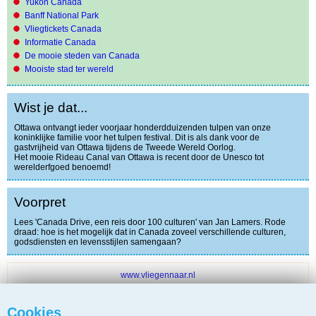
Yukon Canada
Banff National Park
Vliegtickets Canada
Informatie Canada
De mooie steden van Canada
Mooiste stad ter wereld
Wist je dat...
Ottawa ontvangt ieder voorjaar honderdduizenden tulpen van onze
koninklijke familie voor het tulpen festival. Dit is als dank voor de
gastvrijheid van Ottawa tijdens de Tweede Wereld Oorlog.
Het mooie Rideau Canal van Ottawa is recent door de Unesco tot
werelderfgoed benoemd!
Voorpret
Lees 'Canada Drive, een reis door 100 culturen' van Jan Lamers. Rode
draad: hoe is het mogelijk dat in Canada zoveel verschillende culturen,
godsdiensten en levensstijlen samengaan?
www.vliegennaar.nl
Bekijk aanbiedingen van:
Cookies