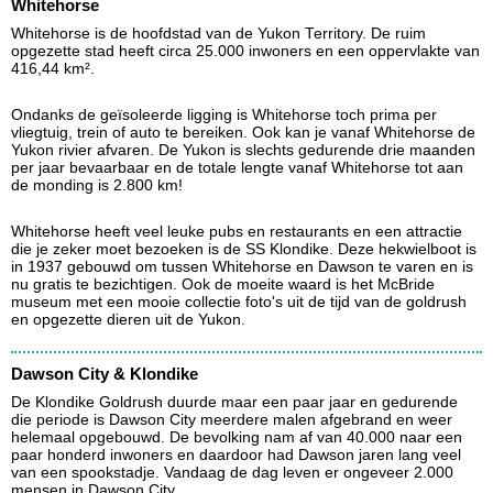
Whitehorse
Whitehorse is de hoofdstad van de Yukon Territory. De ruim
opgezette stad heeft circa 25.000 inwoners en een oppervlakte van
416,44 km².
Ondanks de geïsoleerde ligging is Whitehorse toch prima per
vliegtuig, trein of auto te bereiken. Ook kan je vanaf Whitehorse de
Yukon rivier afvaren. De Yukon is slechts gedurende drie maanden
per jaar bevaarbaar en de totale lengte vanaf Whitehorse tot aan
de monding is 2.800 km!
Whitehorse heeft veel leuke pubs en restaurants en een attractie
die je zeker moet bezoeken is de SS Klondike. Deze hekwielboot is
in 1937 gebouwd om tussen Whitehorse en Dawson te varen en is
nu gratis te bezichtigen. Ook de moeite waard is het McBride
museum met een mooie collectie foto's uit de tijd van de goldrush
en opgezette dieren uit de Yukon.
Dawson City & Klondike
De Klondike Goldrush duurde maar een paar jaar en gedurende
die periode is Dawson City meerdere malen afgebrand en weer
helemaal opgebouwd. De bevolking nam af van 40.000 naar een
paar honderd inwoners en daardoor had Dawson jaren lang veel
van een spookstadje. Vandaag de dag leven er ongeveer 2.000
mensen in Dawson City.