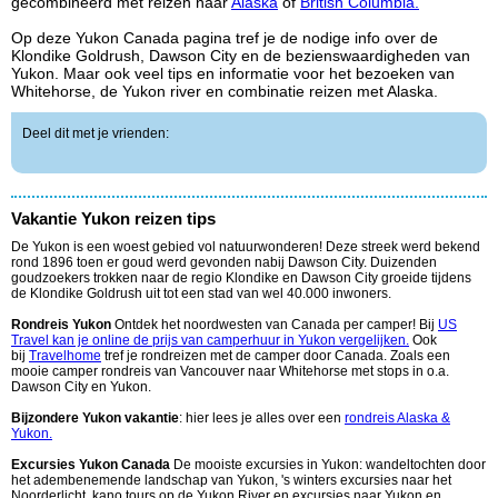
gecombineerd met reizen naar
Alaska
of
British Columbia.
Op deze Yukon Canada pagina tref je de nodige info over de
Klondike Goldrush, Dawson City en de bezienswaardigheden van
Yukon. Maar ook veel tips en informatie voor het bezoeken van
Whitehorse, de Yukon river en combinatie reizen met Alaska.
Deel dit met je vrienden:
Vakantie Yukon reizen tips
De Yukon is een woest gebied vol natuurwonderen! Deze streek werd bekend
rond 1896 toen er goud werd gevonden nabij Dawson City. Duizenden
goudzoekers trokken naar de regio Klondike en Dawson City groeide tijdens
de Klondike Goldrush uit tot een stad van wel 40.000 inwoners.
Rondreis Yukon
Ontdek het noordwesten van Canada per camper! Bij
US
Travel kan je online de prijs van camperhuur in Yukon vergelijken.
Ook
bij
Travelhome
tref je rondreizen met de camper door Canada. Zoals een
mooie camper rondreis van Vancouver naar Whitehorse met stops in o.a.
Dawson City en Yukon.
Bijzondere Yukon vakantie
: hier lees je alles over een
rondreis Alaska &
Yukon.
Excursies Yukon Canada
De mooiste excursies in Yukon: wandeltochten door
het adembenemende landschap van Yukon, 's winters excursies naar het
Noorderlicht, kano tours op de Yukon River en excursies naar Yukon en