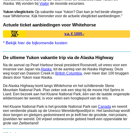
Alaska. Wij vonden bij
Viator
de mooiste excursies.
Yukon vliegtickets
Op vakantie naar Yukon? Dan kan je het beste vliegen
naar Whitehorse. Kijk hieronder voor de actuele vliegticket aanbiedingen."
Actuele ticket aanbiedingen voor Whitehorse
v.a. € 1005,-
* Bekijk hier de bijkomende kosten
De ultieme Yukon vakantie trip via de Alaska Highway
Na de aanval op Pearl Harbour beval president Roosevelt, uit vrees voor een
invansie van Japan via
Alaska,
tot de aanleg van de Alaska Highway. Deze
weg loopt van Dawson Creek in
British Columbia,
over meer dan 100 bruggen
dwars door Yukon naar Alaska.
De Alaska Highway komt langs Whitehorse en het schitterende Stone
Mountain National Park. Plan zeker ook een stop bij de mooie Hot Sprins in
Liard. Een bezoek aan het Kluane National Park, één van de laatste ongerepte
wildernissen ter wereld, is voor velen een hoogtepunt van de reis.
Het Kluane National Park is het grootste National Park van
Canada
en neemt
een verdiende plaats op de Unesco Werelderfgoedlijst in. Het landschap wordt
door bergen en gletsjers gedomineerd en je treft hier de grootste, niet polaire,
ijsvelden ter wereld. Dit vrijwel onbewoonde gebied heeft een oppervlakte ter
grote van Zwitserland!