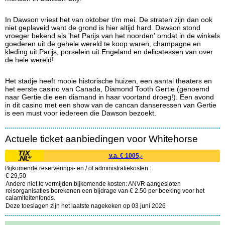
In Dawson vriest het van oktober t/m mei. De straten zijn dan ook
niet geplaveid want de grond is hier altijd hard. Dawson stond
vroeger bekend als 'het Parijs van het noorden' omdat in de winkels
goederen uit de gehele wereld te koop waren; champagne en
kleding uit Parijs, porselein uit Engeland en delicatessen van over
de hele wereld!
Het stadje heeft mooie historische huizen, een aantal theaters en
het eerste casino van Canada, Diamond Tooth Gertie (genoemd
naar Gertie die een diamand in haar voortand droeg!). Een avond
in dit casino met een show van de cancan danseressen van Gertie
is een must voor iedereen die Dawson bezoekt.
Actuele ticket aanbiedingen voor Whitehorse
v.a. € 1005,-
Bijkomende reserverings- en / of administratiekosten :
€ 29,50
Andere niet te vermijden bijkomende kosten: ANVR aangesloten
reisorganisaties berekenen een bijdrage van € 2.50 per boeking voor het
calamiteitenfonds.
Deze toeslagen zijn het laatste nagekeken op 03 juni 2026