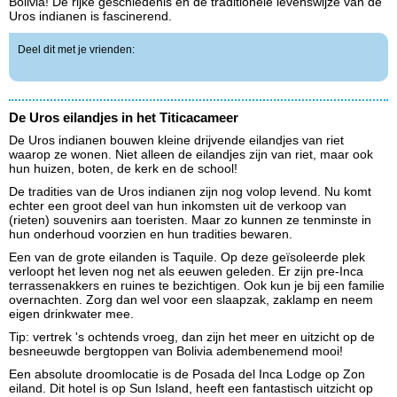
Bolivia! De rijke geschiedenis en de traditionele levenswijze van de
Uros indianen is fascinerend.
Deel dit met je vrienden:
De Uros eilandjes in het Titicacameer
De Uros indianen bouwen kleine drijvende eilandjes van riet
waarop ze wonen. Niet alleen de eilandjes zijn van riet, maar ook
hun huizen, boten, de kerk en de school!
De tradities van de Uros indianen zijn nog volop levend. Nu komt
echter een groot deel van hun inkomsten uit de verkoop van
(rieten) souvenirs aan toeristen. Maar zo kunnen ze tenminste in
hun onderhoud voorzien en hun tradities bewaren.
Een van de grote eilanden is Taquile. Op deze geïsoleerde plek
verloopt het leven nog net als eeuwen geleden. Er zijn pre-Inca
terrassenakkers en ruines te bezichtigen. Ook kun je bij een familie
overnachten. Zorg dan wel voor een slaapzak, zaklamp en neem
eigen drinkwater mee.
Tip: vertrek 's ochtends vroeg, dan zijn het meer en uitzicht op de
besneeuwde bergtoppen van Bolivia adembenemend mooi!
Een absolute droomlocatie is de Posada del Inca Lodge op Zon
eiland. Dit hotel is op Sun Island, heeft een fantastisch uitzicht op