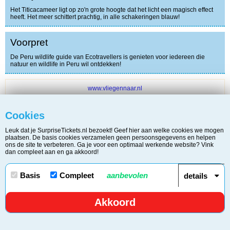
Het Titicacameer ligt op zo'n grote hoogte dat het licht een magisch effect
heeft. Het meer schittert prachtig, in alle schakeringen blauw!
Voorpret
De Peru wildlife guide van Ecotravellers is genieten voor iedereen die
natuur en wildlife in Peru wil ontdekken!
www.vliegennaar.nl
Bekijk aanbiedingen van:
Cookies
Leuk dat je SurpriseTickets.nl bezoekt! Geef hier aan welke cookies we mogen
Vliegennaar.nl
plaatsen. De basis cookies verzamelen geen persoonsgegevens en helpen
ons de site te verbeteren. Ga je voor een optimaal werkende website? Vink
dan compleet aan en ga akkoord!
Copyright © 2006 - 2026 Surprise Tickets / KvK 34266440 | BTW
Basis
Compleet
aanbevolen
details
817598479.B01
Disclaimer
/
Privacy & Cookie Statement
/
Contact
/
Akkoord
Over Surprisetickets.nl
632
shares