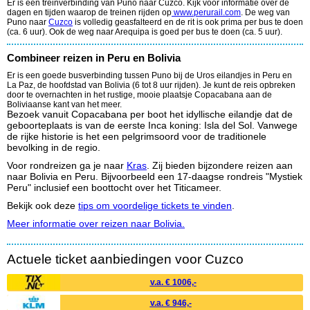
Er is een treinverbinding van Puno naar Cuzco. Kijk voor informatie over de
dagen en tijden waarop de treinen rijden op
www.perurail.com
. De weg van
Puno naar
Cuzco
is volledig geasfalteerd en de rit is ook prima per bus te doen
(ca. 6 uur). Ook de weg naar Arequipa is goed per bus te doen (ca. 5 uur).
Combineer reizen in Peru en Bolivia
Er is een goede busverbinding tussen Puno bij de Uros eilandjes in Peru en
La Paz, de hoofdstad van Bolivia (6 tot 8 uur rijden). Je kunt de reis opbreken
door te overnachten in het rustige, mooie plaatsje Copacabana aan de
Boliviaanse kant van het meer.
Bezoek vanuit Copacabana per boot het idyllische eilandje dat de
geboorteplaats is van de eerste Inca koning: Isla del Sol. Vanwege
de rijke historie is het een pelgrimsoord voor de traditionele
bevolking in de regio.
Voor rondreizen ga je naar
Kras
. Zij bieden bijzondere reizen aan
naar Bolivia en Peru. Bijvoorbeeld een 17-daagse rondreis "Mystiek
Peru" inclusief een boottocht over het Titicameer.
Bekijk ook deze
tips om voordelige tickets te vinden
.
Meer informatie over reizen naar Bolivia.
Actuele ticket aanbiedingen voor Cuzco
v.a. € 1006,-
v.a. € 946,-