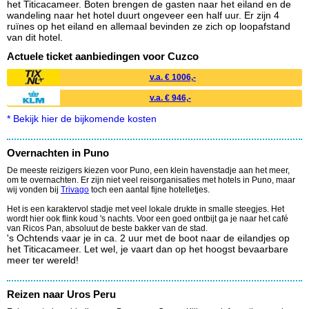
het Titicacameer. Boten brengen de gasten naar het eiland en de
wandeling naar het hotel duurt ongeveer een half uur. Er zijn 4
ruïnes op het eiland en allemaal bevinden ze zich op loopafstand
van dit hotel.
Actuele ticket aanbiedingen voor Cuzco
v.a. € 1006,-
v.a. € 946,-
* Bekijk hier de bijkomende kosten
Overnachten in Puno
De meeste reizigers kiezen voor Puno, een klein havenstadje aan het meer,
om te overnachten. Er zijn niet veel reisorganisaties met hotels in Puno, maar
wij vonden bij
Trivago
toch een aantal fijne hotelletjes.
Het is een karaktervol stadje met veel lokale drukte in smalle steegjes. Het
wordt hier ook flink koud 's nachts. Voor een goed ontbijt ga je naar het café
van Ricos Pan, absoluut de beste bakker van de stad.
's Ochtends vaar je in ca. 2 uur met de boot naar de eilandjes op
het Titicacameer. Let wel, je vaart dan op het hoogst bevaarbare
meer ter wereld!
Reizen naar Uros Peru