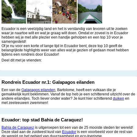
Ecuador is een veelzijdig land en het is verstandig van tevoren uit te zoeken
waar je naartoe wilt en wat je graag wilt doen. Omdat er zoveel is in Ecuador
hebben wij je met alle plezier een handje geholpen en een top 10 voor je
samengesteld!
Of je nu voor een korte of lange tijd in Ecuador bent, deze top 10 geeft de
belangrijkste highlights weer van alles wat je gezien of gedaan moet hebben
tijdens een rondreis door Ecuador!
Deel dit met je vrienden:
Rondreis Ecuador nr.1: Galapagos eilanden
Een van de
Galapagos eilanden
, Bartolome, heeft een vulkaan die je
gemakkelijk kunt beklimmen. Vanaf de top heb je een schitterend uitzicht over de
andere eilandjes. Toch liever onder water? Je kunt hier schitterend
duiken
en
met zeeleeuwen zwemmen!
Ecuador: top stad Bahia de Caraquez!
Bahia de Caraquez
is uitgeroepen tot een van de 25 mooiste steden ter wereld!
Deze stad aan de zuidwest kust van
Ecuador
is een voorbeeld voor de rest van
de wereld op het gebied van duurzaamheid en eco-toerisme.