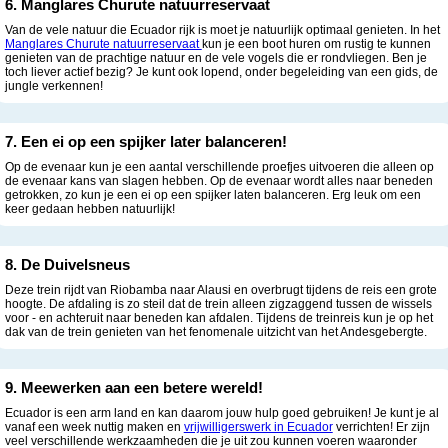
6. Manglares Churute natuurreservaat
Van de vele natuur die Ecuador rijk is moet je natuurlijk optimaal genieten. In het
Manglares Churute natuurreservaat
kun je een boot huren om rustig te kunnen
genieten van de prachtige natuur en de vele vogels die er rondvliegen. Ben je
toch liever actief bezig? Je kunt ook lopend, onder begeleiding van een gids, de
jungle verkennen!
7. Een ei op een spijker later balanceren!
Op de evenaar kun je een aantal verschillende proefjes uitvoeren die alleen op
de evenaar kans van slagen hebben. Op de evenaar wordt alles naar beneden
getrokken, zo kun je een ei op een spijker laten balanceren. Erg leuk om een
keer gedaan hebben natuurlijk!
8. De Duivelsneus
Deze trein rijdt van Riobamba naar Alausi en overbrugt tijdens de reis een grote
hoogte. De afdaling is zo steil dat de trein alleen zigzaggend tussen de wissels
voor - en achteruit naar beneden kan afdalen. Tijdens de treinreis kun je op het
dak van de trein genieten van het fenomenale uitzicht van het Andesgebergte.
9. Meewerken aan een betere wereld!
Ecuador is een arm land en kan daarom jouw hulp goed gebruiken! Je kunt je al
vanaf een week nuttig maken en
vrijwilligerswerk in Ecuador
verrichten! Er zijn
veel verschillende werkzaamheden die je uit zou kunnen voeren waaronder