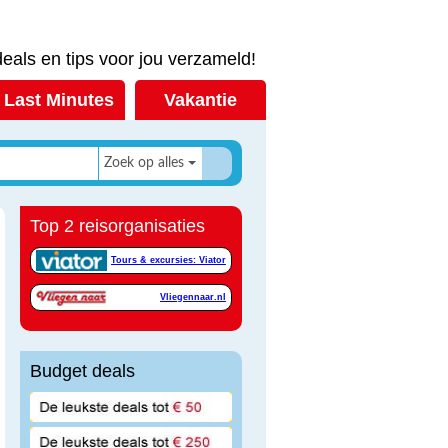
eals en tips voor jou verzameld!
Last Minutes
Vakantie
Zoek op alles
Top 2 reisorganisaties
Tours & excursies: Viator
Vliegennaar.nl
Budget deals