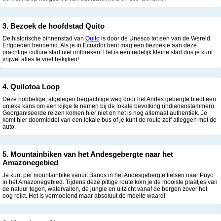
3. Bezoek de hoofdstad Quito
De historische binnenstad van
Quito
is door de Unesco tot een van de Wereld
Erfgoeden benoemd. Als je in Ecuador bent mag een bezoekje aan deze
prachtige culture stad niet ontbreken! Het is een redelijk kleine stad dus je kunt
vrijwel alles te voet bekijken!
4. Quilotoa Loop
Deze hobbelige, afgelegen bergachtige weg door het Andes gebergte biedt een
unieke kans om een kijkje te nemen bij de lokale bevolking (indianenstammen).
Georganiseerde reizen komen hier niet en het is nog allemaal authentiek. Je
komt hier doormiddel van een lokale bus of je kunt de route zelf afleggen met de
auto.
5. Mountainbiken van het Andesgebergte naar het
Amazonegebied
Je kunt per mountainbike vanuit Banos in het Andesgebergte fietsen naar Puyo
in het Amazonegebied. Tijdens deze pittige route kom je de mooiste plaatjes van
de natuur tegen, watervallen, de jungle en uitzicht vanaf de bergen zover het
oog reikt. Het is vermoeiend maar absoluut de moeite waard!