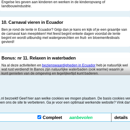
Engelse les geven aan kinderen en werken in de kinderopvang of
landbouwindustrie.
10. Carnaval vieren in Ecuador
Ben je rond de lente in Ecuador? Grijp dan je kans en kijk of je een graantje van
de carnaval kan meepikken! Het feest begint enkele dagen voordat de lente
begint en wordt uitbundig met watergevechten en fruit- en bloemenfestivals
gevierd!
Bonus: nr 11. Relaxen in waterbaden
Na al deze activiteiten en
bezienswaardigheden in Ecuador
heb je natuurlijk wel
wat rust verdiend! In Banos zijn natuurlijke waterbaden (ook warme) waarin je
kunt genieten van de omgeving en tegelijkertijd kunt baderen.
Meer Ecuador tips?
Nog veel meer tips tref je in onze online
Ecuador reisgids
.
ts.nl bezoekt! Geef hier aan welke cookies we mogen plaatsen. De basis cookies 
n ons de site te verbeteren. Ga je voor een optimaal werkende website? Vink da
Copyright © 2006 - 2026 Surprise Tickets / KvK 34266440 | BTW 817598479.B01
Disclaimer
/
Privacy & Cookie Statement
/
Contact
/
Over Surprisetickets.nl
Compleet
aanbevolen
details