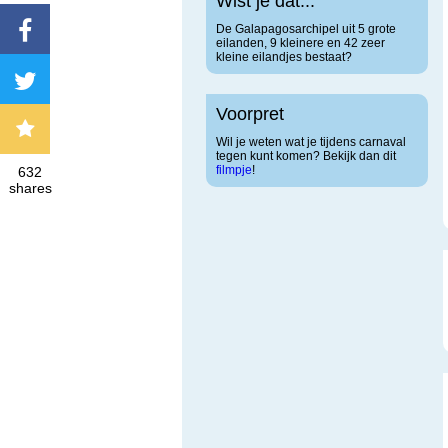
Wist je dat...
De Galapagosarchipel uit 5 grote
eilanden, 9 kleinere en 42 zeer
kleine eilandjes bestaat?
Voorpret
Wil je weten wat je tijdens carnaval
tegen kunt komen? Bekijk dan dit
filmpje
!
632
shares