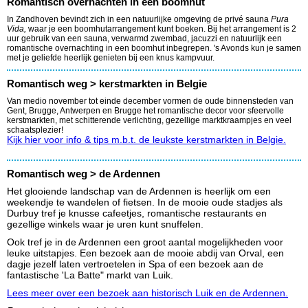
Romantisch overnachten in een boomhut
In Zandhoven bevindt zich in een natuurlijke omgeving de privé sauna
Pura
Vida,
waar je een boomhutarrangement kunt boeken. Bij het arrangement is 2
uur gebruik van een sauna, verwarmd zwembad, jacuzzi en natuurlijk een
romantische overnachting in een boomhut inbegrepen. 's Avonds kun je samen
met je geliefde heerlijk genieten bij een knus kampvuur.
Romantisch weg > kerstmarkten in Belgie
Van medio november tot einde december vormen de oude binnensteden van
Gent, Brugge, Antwerpen en Brugge het romantische decor voor sfeervolle
kerstmarkten, met schitterende verlichting, gezellige marktkraampjes en veel
schaatsplezier!
Kijk hier voor info & tips m.b.t. de leukste kerstmarkten in Belgie.
Romantisch weg > de Ardennen
Het glooiende landschap van de Ardennen is heerlijk om een
weekendje te wandelen of fietsen. In de mooie oude stadjes als
Durbuy tref je knusse cafeetjes, romantische restaurants en
gezellige winkels waar je uren kunt snuffelen.
Ook tref je in de Ardennen een groot aantal mogelijkheden voor
leuke uitstapjes. Een bezoek aan de mooie abdij van Orval, een
dagje jezelf laten vertroetelen in Spa of een bezoek aan de
fantastische 'La Batte" markt van Luik.
Lees meer over een bezoek aan historisch Luik en de Ardennen.