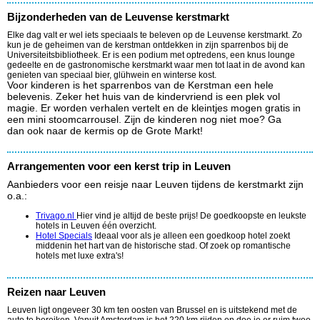
Bijzonderheden van de Leuvense kerstmarkt
Elke dag valt er wel iets speciaals te beleven op de Leuvense kerstmarkt. Zo
kun je de geheimen van de kerstman ontdekken in zijn sparrenbos bij de
Universiteitsbibliotheek. Er is een podium met optredens, een knus lounge
gedeelte en de gastronomische kerstmarkt waar men tot laat in de avond kan
genieten van speciaal bier, glühwein en winterse kost.
Voor kinderen is het sparrenbos van de Kerstman een hele
belevenis. Zeker het huis van de kindervriend is een plek vol
magie. Er worden verhalen vertelt en de kleintjes mogen gratis in
een mini stoomcarrousel. Zijn de kinderen nog niet moe? Ga
dan ook naar de kermis op de Grote Markt!
Arrangementen voor een kerst trip in Leuven
Aanbieders voor een reisje naar Leuven tijdens de kerstmarkt zijn
o.a.:
Trivago.nl
Hier vind je altijd de beste prijs! De goedkoopste en leukste
hotels in Leuven één overzicht.
Hotel Specials
Ideaal voor als je alleen een goedkoop hotel zoekt
middenin het hart van de historische stad. Of zoek op romantische
hotels met luxe extra's!
Reizen naar Leuven
Leuven ligt ongeveer 30 km ten oosten van Brussel en is uitstekend met de
auto te bereiken. Vanuit Amsterdam is het 220 km rijden en doe je er ruim twee