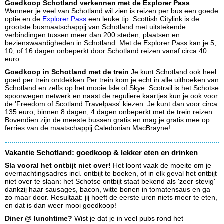
Goedkoop Schotland verkennen met de Explorer Pass
Wanneer je veel van Schotland wil zien is reizen per bus een goede
optie en de
Explorer Pass
een leuke tip. Scottish Citylink is de
grootste busmaatschappij van Schotland met uitstekende
verbindingen tussen meer dan 200 steden, plaatsen en
bezienswaardigheden in Schotland. Met de Explorer Pass kan je 5,
10, of 16 dagen onbeperkt door Schotland reizen vanaf circa 40
euro.
Goedkoop in Schotland met de trein
Je kunt Schotland ook heel
goed per trein ontdekken.Per trein kom je echt in alle uithoeken van
Schotland en zelfs op het mooie Isle of Skye. Scotrail is het Schotse
spoorwegen netwerk en naast de reguliere kaartjes kun je ook voor
de 'Freedom of Scotland Travelpass' kiezen. Je kunt dan voor circa
135 euro, binnen 8 dagen, 4 dagen onbeperkt met de trein reizen.
Bovendien zijn de meeste bussen gratis en mag je gratis mee op
ferries van de maatschappij Caledonian MacBrayne!
Vakantie Schotland: goedkoop & lekker eten en drinken
Sla vooral het ontbijt niet over!
Het loont vaak de moeite om je
overnachtingsadres incl. ontbijt te boeken, of in elk geval het ontbijt
niet over te slaan: het Schotse ontbijt staat bekend als 'zeer stevig'
dankzij haar sausages, bacon, witte bonen in tomatensaus en ga
zo maar door. Resultaat: jij hoeft de eerste uren niets meer te eten,
en dat is dan weer mooi goedkoop!
Diner @ lunchtime?
Wist je dat je in veel pubs rond het