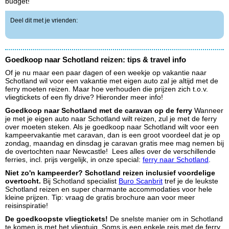
budget!
Deel dit met je vrienden:
Goedkoop naar Schotland reizen: tips & travel info
Of je nu maar een paar dagen of een weekje op vakantie naar
Schotland wil voor een vakantie met eigen auto zal je altijd met de
ferry moeten reizen. Maar hoe verhouden die prijzen zich t.o.v.
vliegtickets of een fly drive? Hieronder meer info!
Goedkoop naar Schotland met de caravan op de ferry
Wanneer
je met je eigen auto naar Schotland wilt reizen, zul je met de ferry
over moeten steken. Als je goedkoop naar Schotland wilt voor een
kampeervakantie met caravan, dan is een groot voordeel dat je op
zondag, maandag en dinsdag je caravan gratis mee mag nemen bij
de overtochten naar Newcastle! Lees alles over de verschillende
ferries, incl. prijs vergelijk, in onze special:
ferry naar Schotland
.
Niet zo'n kampeerder? Schotland reizen inclusief voordelige
overtocht.
Bij Schotland specialist
Buro Scanbrit
tref je de leukste
Schotland reizen en super charmante accommodaties voor hele
kleine prijzen. Tip: vraag de gratis brochure aan voor meer
reisinspiratie!
De goedkoopste vliegtickets!
De snelste manier om in Schotland
te komen is met het vliegtuig. Soms is een enkele reis met de ferry