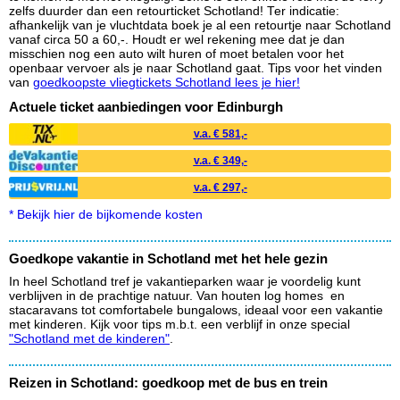
zelfs duurder dan een retourticket Schotland! Ter indicatie:
afhankelijk van je vluchtdata boek je al een retourtje naar Schotland
vanaf circa 50 a 60,-. Houdt er wel rekening mee dat je dan
misschien nog een auto wilt huren of moet betalen voor het
openbaar vervoer als je naar Schotland gaat. Tips voor het vinden
van
goedkoopste vliegtickets Schotland lees je hier!
Actuele ticket aanbiedingen voor Edinburgh
v.a. € 581,-
v.a. € 349,-
v.a. € 297,-
* Bekijk hier de bijkomende kosten
Goedkope vakantie in Schotland met het hele gezin
In heel Schotland tref je vakantieparken waar je voordelig kunt
verblijven in de prachtige natuur. Van houten log homes en
stacaravans tot comfortabele bungalows, ideaal voor een vakantie
met kinderen. Kijk voor tips m.b.t. een verblijf in onze special
"Schotland met de kinderen"
.
Reizen in Schotland: goedkoop met de bus en trein