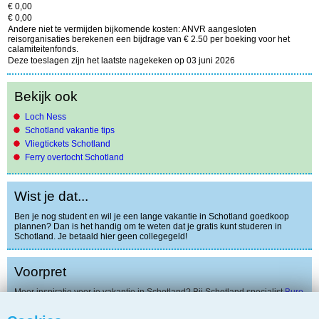
€ 0,00
€ 0,00
Andere niet te vermijden bijkomende kosten: ANVR aangesloten
reisorganisaties berekenen een bijdrage van € 2.50 per boeking voor het
calamiteitenfonds.
Deze toeslagen zijn het laatste nagekeken op 03 juni 2026
Bekijk ook
Loch Ness
Schotland vakantie tips
Vliegtickets Schotland
Ferry overtocht Schotland
Wist je dat...
Ben je nog student en wil je een lange vakantie in Schotland goedkoop
plannen? Dan is het handig om te weten dat je gratis kunt studeren in
Schotland. Je betaald hier geen collegegeld!
Voorpret
Meer inspiratie voor je vakantie in Schotland? Bij Schotland specialist
Buro
Scanbrit
kan je gratis een full colour reisgids voor Groot Brittannië
aanvragen. Barstensvol met mooie foto's, voorbeelden van routes en leuke