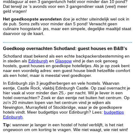
middaguur al een 3 gangenlunch hebt voor minder dan 10 pond?
Dat terwijl ze 's avonds voor een 3 gangendiner vaak (veel) meer
geld vragen!
Het goedkoopste avondeten
doe je echter uiteindelijk wel ook in
de pub. Soms zelfs voor minder dan 5 pond! Verwacht geen
culinaire hoogstand- jes, maar een simpele, degelijke maaltijd staat
daarvoor op de kaart.
Goedkoop overnachten Schotland: guest houses en B&B's
Schotland staat bekend als een echte backpackersbestemming en
in steden als
Edinburgh
en
Glasgow
vind je dan ook genoeg
hostels, guest houses en goedkope hotelletjes.
Als je op zoek bent
naar een voordelig adres: een guest house biedt hetzelfde comfort
als een hotel, maar is meestal veel goedkoper.
In Edinburgh zijn 3 jeugdherbergen en vele hostels. Waarvan
eentje, Castle Rock, vlakbij Edinburgh Castle. Op zaal overnacht je
hier vaak al voor minder dan 25,- per nacht. Wil je liever in een
hotel overnachten? Zoek er dan eentje net buiten het centrum. Op
zo'n 20 minuten lopen van het centrum vind je wijken als
Newington, Murrayfield of Stockbridge, waar je de goedkopere
hotels vindt. Meer budgettips voor Edinburgh? Lees:
budgettips
Edinburgh
.
Tip:
wanneer je langer in een hostel of hotel verblijft, is het niet
ongewoon om om korting te vragen. Wie niet waagt, wie niet wint!