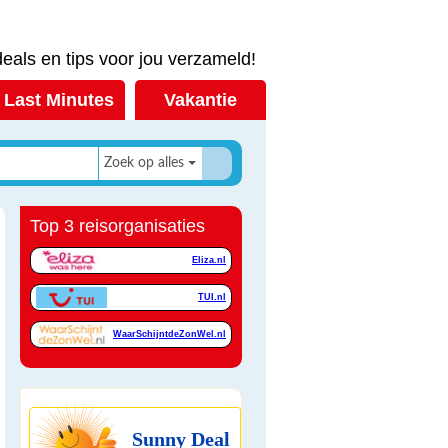
eals en tips voor jou verzameld!
Last Minutes
Vakantie
Zoek op alles
Top 3 reisorganisaties
Eliza.nl
TUI.nl
WaarSchijntdeZonWel.nl