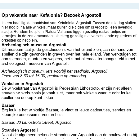
Op vakantie naar Kefalonia? Bezoek Argostoli
In een baai ligt de hoofdstad van Kefaloinia, Argostoli. Tussen de middag sluiten
hier nog bijna alle winkels, maar buiten die tijden om is Argostoli een levendig
stadje. Rondom het plein Plateia Valianou liggen gezellig restaurantjes en
terrasjes. In de zomeravonden is het erg gezellig met verschillende optredens of
orkesten op het plein.
Archeologisch museum Argostoli
Dit museum laat je de geschiedenis van het eiland zien, aan de hand van
spullen die zijn gevonden in graven over het hele eiland. Van werktuigen tot
aan sierraden, munten en wapens, het staat allemaal tentoongesteld in het
archeologisch museum van Argostoli.
Archeologisch museum, iets voorbij het stadhuis, Argostoli
Open van 8.30 tot 15.00, gesloten op maandag
Winkelen in Argostoli
De winkelstraat van Argostoli is Pedestrian Lithostroto, er zijn niet alleen
souvenirwinkels zoals je vaak ziet, maar ook winkels waar je echt leuke
spullen op de kop kunt tikken.
Bazaar
Erg leuk is het winkeltje Bazaar, je vindt er leuke cadeautjes, servies en
kleurrijke accessoires voor in huis.
Bazaar, 30 Lithostroto Street, Argostoli
Stranden Argostoli
Naast de algemeen bekende stranden van Argostoli aan de boulevard en bij