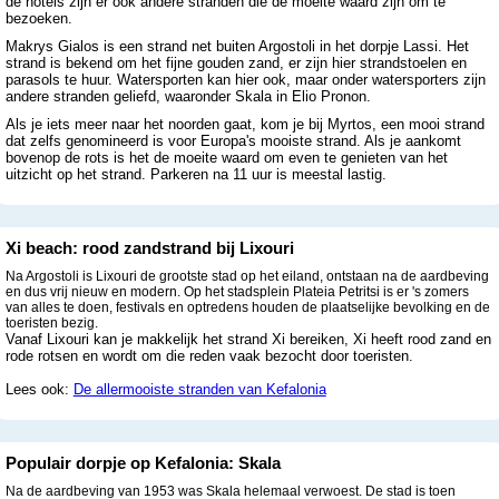
de hotels zijn er ook andere stranden die de moeite waard zijn om te
bezoeken.
Makrys Gialos is een strand net buiten Argostoli in het dorpje Lassi. Het
strand is bekend om het fijne gouden zand, er zijn hier strandstoelen en
parasols te huur. Watersporten kan hier ook, maar onder watersporters zijn
andere stranden geliefd, waaronder Skala in Elio Pronon.
Als je iets meer naar het noorden gaat, kom je bij Myrtos, een mooi strand
dat zelfs genomineerd is voor Europa's mooiste strand. Als je aankomt
bovenop de rots is het de moeite waard om even te genieten van het
uitzicht op het strand. Parkeren na 11 uur is meestal lastig.
Xi beach: rood zandstrand bij Lixouri
Na Argostoli is Lixouri de grootste stad op het eiland, ontstaan na de aardbeving
en dus vrij nieuw en modern. Op het stadsplein Plateia Petritsi is er 's zomers
van alles te doen, festivals en optredens houden de plaatselijke bevolking en de
toeristen bezig.
Vanaf Lixouri kan je makkelijk het strand Xi bereiken, Xi heeft rood zand en
rode rotsen en wordt om die reden vaak bezocht door toeristen.
Lees ook:
De allermooiste stranden van Kefalonia
Populair dorpje op Kefalonia: Skala
Na de aardbeving van 1953 was Skala helemaal verwoest. De stad is toen