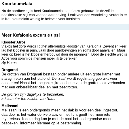
Kourkoumelata
Na de aardbeving is heel Kourkoumelata opnieuw gebouwd in dezelfde
neoklassieke stijl van voor de aardbeving. Leuk voor een wandeling, verder is er
in Kourkoumelata weinig te beleven voor toeristen.
Meer Kefalonia excursie tips!
Klooster Atros
Vlakbij het dorp Poros ligt het alleroudste klooster van Kefalonia. Zeventien keer
lag het klooster in puin, vaak door aardbevingen en soms door aanvallen. Maar
keer op keer is het klooster herbouwd door de monniken. Door de slechte weg is
Atros voor sommige mensen moeilijk te bereiken.
Bij Poros
Drogarati
De grotten van Drogarati bestaan onder andere uit een grote kamer met
stalagmieten aan het plafond. De ‘zaal' wordt regelmatig gebruikt voor
concerten! Naast het toegankelijke gedeelte zijn de grotten ook verbonden
met een onbereikbaar deel en met zeegrotten.
De grotten zijn dagelijks te bezoeken.
5 kilometer ten zuiden van Sami
Melissani
Melissani is een ondergronds meer, het dak is voor een deel ingestort,
daardoor is het water donkerblauw en het licht geeft het meer iets
mysterieus. Iedere dag kan je met de boot het ondergrondse meer
bezoeken. Informeer hiernaar op je bestemming.