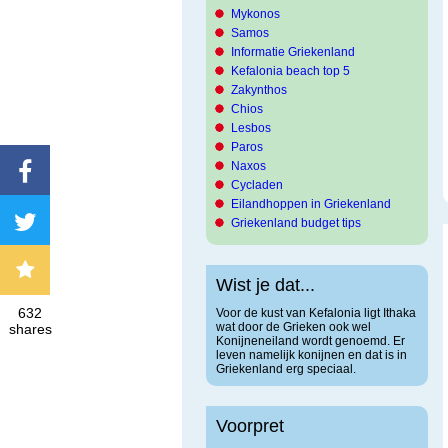
Mykonos
Samos
Informatie Griekenland
Kefalonia beach top 5
Zakynthos
Chios
Lesbos
Paros
Naxos
Cycladen
Eilandhoppen in Griekenland
Griekenland budget tips
Wist je dat...
632
Voor de kust van Kefalonia ligt Ithaka
wat door de Grieken ook wel
shares
Konijneneiland wordt genoemd. Er
leven namelijk konijnen en dat is in
Griekenland erg speciaal.
Voorpret