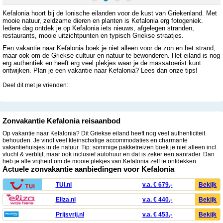
Kefalonia hoort bij de Ionische eilanden voor de kust van Griekenland. Met
mooie natuur, zeldzame dieren en planten is Kefalonia erg fotogeniek.
Iedere dag ontdek je op Kefalonia iets nieuws, afgelegen stranden,
restaurants, mooie uitzichtpunten en typisch Griekse straatjes.
Een vakantie naar Kefalonia boek je niet alleen voor de zon en het strand,
maar ook om de Griekse cultuur en natuur te bewonderen. Het eiland is nog
erg authentiek en heeft erg veel plekjes waar je de massatoerist kunt
ontwijken. Plan je een vakantie naar Kefalonia? Lees dan onze tips!
Deel dit met je vrienden:
Zonvakantie Kefalonia reisaanbod
Op vakantie naar Kefalonia? Dit Griekse eiland heeft nog veel authenticiteit
behouden. Je vindt veel kleinschalige accommodaties en charmante
vakantiehuisjes in de natuur. Tip: sommige pakketreizen boek je niet alleen incl.
vlucht & verblijf, maar ook inclusief autohuur en dat is zeker een aanrader. Dan
heb je alle vrijheid om de mooie plekjes van Kefalonia zelf te ontdekken.
Actuele zonvakantie aanbiedingen voor Kefalonia
TUI.nl
v.a. € 679,-
Bekijk
Eliza.nl
v.a. € 440,-
Bekijk
Prijsvrij.nl
v.a. € 453,-
Bekijk