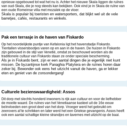
opnieuw opgebouwd tot wat het nu is. Achter het nieuwe Skala liggen de ruïnes
van oud-Skala, die je nog steeds kan bekijken. Ook vind je in Skala de ruïne van
een oude Romeinse villa met mozaïek op de vloer.
Skala is populair bij toeristen en watersporters, dat blijkt wel uit de vele
barretjes, cafés, restaurants en winkels.
Pak een terrasje in de haven van Fiskardo
Op het noordelijkste puntje van Kefalonia ligt het havenstadje Fiskardo.
Tientallen vissersbootjes varen op en aan in de haven. De huizen in Fiskardo
zijn gebouwd in de stijl van Venetië, omdat ze beschouwd worden als de
traditionele cultuur van Fiskardo staan ze onder speciale bescherming.
Als je in Fiskardo bent, zijn er een aantal dingen die je eigenlijk niet kunt
missen. De byzantijnse kerk Panaghia Platytera en de ruïnes horen daar
zeker bij. Bewonder ook eens het uitzicht vanuit de haven, ga er lekker
eten en geniet van de zonsondergang!
Culturele bezienswaardigheid: Assos
Dit dorp met slechts honderd inwoners is rijk aan cultuur en voor de liefhebber
de moeite waard. De ruïnes van het Venetiaanse kasteel uit de 16e eeuw
beïnvloeden een groot deel van het dorp. Vroeger werd het gebruikt om
zeerovers af te schrikken en later werd het een Griekse gevangenis. Assos heeft
ook een aantal schattige kleine strandjes en tavernes met uitzicht op de baai.