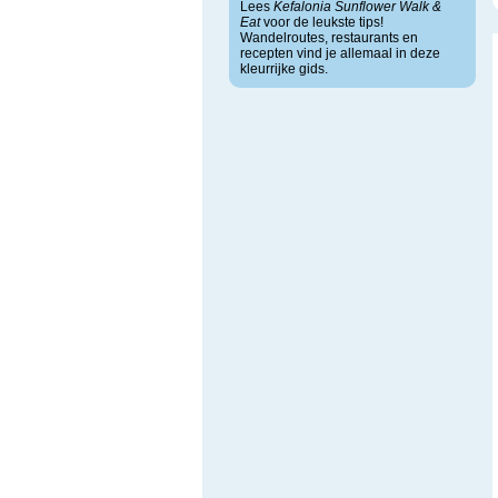
Lees
Kefalonia Sunflower Walk &
Eat
voor de leukste tips!
Wandelroutes, restaurants en
recepten vind je allemaal in deze
kleurrijke gids.