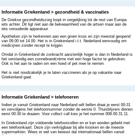
Informatie Griekenland > gezondheid & vaccinaties
De Griekse gezondheidszorg loopt in vergelijking tot de rest van Europa
iets achter. Dit ligt niet aan de bekwaamheid van de artsen maar aan de
iets verouderde apparatuur.
Apotheken zijn te herkennen aan een groen kruis en zijn meestal geopend
van 09.00 tot 14.00. Het is in Griekenland i.t.t. Nederland eenvoudig om
medicijnen zonder recept te krijgen.
Omdat in Griekenland de zonkracht aanzienlijk hoger is dan in Nederland is
het verstandig een zonnebrandcrème met een hoge factor te gebruiken.
Ook is het aan te raden om een hoed of pet mee te nemen.
Het is niet noodzakelijk je te laten vaccineren als je op vakantie naar
Griekenland gaat.
Informatie Griekenland > telefoneren
Indien je vanuit Griekenland naar Nederland wilt bellen draai je eerst 00-31
en vervolgens het telefoonnummer zonder de eerste 0. Thuisblijvers dienen
eerst 00-30 te draaien. Voor collect call kies je het nummer 008.00.31.11.
In Griekenland zijn voldoende telefooncellen en er kan worden gebeld met
een telefoonkaart. Deze zijn verkrijgbaar bij alle kiosken en de meeste
supermarkten. Wees er wel van bewust dat internationaal bellen vanuit