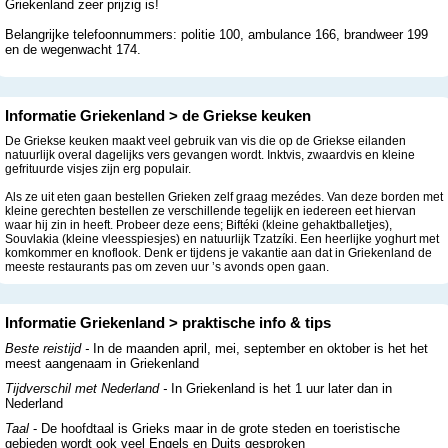
Griekenland zeer prijzig is!
Belangrijke telefoonnummers: politie 100, ambulance 166, brandweer 199
en de wegenwacht 174.
Informatie Griekenland > de Griekse keuken
De Griekse keuken maakt veel gebruik van vis die op de Griekse eilanden
natuurlijk overal dagelijks vers gevangen wordt. Inktvis, zwaardvis en kleine
gefrituurde visjes zijn erg populair.
Als ze uit eten gaan bestellen Grieken zelf graag mezédes. Van deze borden met
kleine gerechten bestellen ze verschillende tegelijk en iedereen eet hiervan
waar hij zin in heeft. Probeer deze eens; Biftéki (kleine gehaktballetjes),
Souvlakia (kleine vleesspiesjes) en natuurlijk Tzatzíki. Een heerlijke yoghurt met
komkommer en knoflook. Denk er tijdens je vakantie aan dat in Griekenland de
meeste restaurants pas om zeven uur ’s avonds open gaan.
Informatie Griekenland > praktische info & tips
Beste reistijd -
In de maanden april, mei, september en oktober is het het
meest aangenaam in Griekenland
Tijdverschil met Nederland -
In Griekenland is het 1 uur later dan in
Nederland
Taal
- De hoofdtaal is Grieks maar in de grote steden en toeristische
gebieden wordt ook veel Engels en Duits gesproken