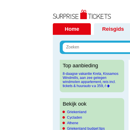
Home
Reisgids
Top aanbieding
8-daagse vakantie Kreta, Kissamos
Windmills, aan zee gelegen
windmolen appartement, reis incl.
tickets & huurauto v.a 359,-!
Bekijk ook
Griekenland
Cycladen
Athene
Griekenland budget tips