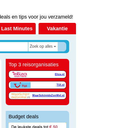
eals en tips voor jou verzameld!
Last Minutes
Vakantie
Zoek op alles
Top 3 reisorganisaties
Eliza.nl
TUI.nl
WaarSchijntdeZonWel.nl
Budget deals