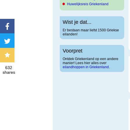
Huwelijksreis Griekenland
Wist je dat...
Er bestaan maar liefst 1500 Griekse
eilanden!
Voorpret
Ontdek Griekenland op een andere
manier! Lees hier alles over
eilandhoppen in Griekenland
.
632
shares