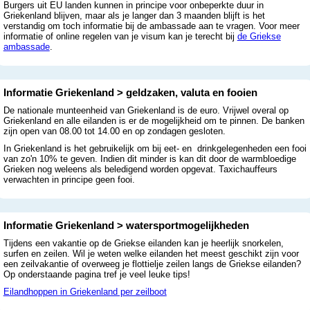
Burgers uit EU landen kunnen in principe voor onbeperkte duur in
Griekenland blijven, maar als je langer dan 3 maanden blijft is het
verstandig om toch informatie bij de ambassade aan te vragen. Voor meer
informatie of online regelen van je visum kan je terecht bij
de Griekse
ambassade
.
Informatie Griekenland > geldzaken, valuta en fooien
De nationale munteenheid van Griekenland is de euro. Vrijwel overal op
Griekenland en alle eilanden is er de mogelijkheid om te pinnen. De banken
zijn open van 08.00 tot 14.00 en op zondagen gesloten.
In Griekenland is het gebruikelijk om bij eet- en drinkgelegenheden een fooi
van zo'n 10% te geven. Indien dit minder is kan dit door de warmbloedige
Grieken nog weleens als beledigend worden opgevat. Taxichauffeurs
verwachten in principe geen fooi.
Informatie Griekenland > watersportmogelijkheden
Tijdens een vakantie op de Griekse eilanden kan je heerlijk snorkelen,
surfen en zeilen. Wil je weten welke eilanden het meest geschikt zijn voor
een zeilvakantie of overweeg je flottielje zeilen langs de Griekse eilanden?
Op onderstaande pagina tref je veel leuke tips!
Eilandhoppen in Griekenland per zeilboot