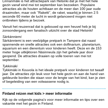
Linnanmäki is het attractiepark van Helsinki dat je met het hele
gezin vanaf eind mei tot september kan bezoeken. Populaire
attracties als de houten achtbaan en de meer dan 100 jaar oude
draaimolen, maar ook ‘’Raketti’’, de raket, waarbij je binnen 2.5
seconde 60 meter de lucht in wordt gelanceerd mogen niet
ontbreken tijdens je bezoek.
Vanuit het reuzenrad dat is gebouwd op een heuvel heb je bij
zonsondergang een fanatisch uitzicht over de stad Helsinki!
Särkänniemi
Särkänniemi is een veelzijdige pretpark in Tampere dat naast
spannende en snelle attracties ook een dolfinarium, planetarium,
aquarium en een dierentuin voor kinderen heeft. Deze en de 153
meter hoge uitkijktoren Näsinneula zijn het gehele jaar door
geopend. De attracties draaien op volle toeren van mei tot
september.
Tykkimäki
Tykkimäki in Kouvola is het ideale pretpark voor kinderen tot twaalf
jaar. De attracties zijn leuk voor het hele gezin en aan de hand van
gekleurde borden die staan voor de lengte van het kind, kan je zien
of begeleiding van een volwassene nodig is.
Finland reizen met kids > meer informatie
Kijk op de volgende pagina's voor meer informatie en tips over een
vakantie met het gezin in Finland.