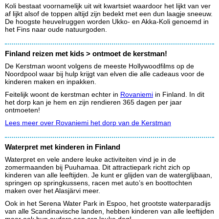
Koli bestaat voornamelijk uit wit kwartsiet waardoor het lijkt van ver
af lijkt alsof de toppen altijd zijn bedekt met een dun laagje sneeuw.
De hoogste heuvelruggen worden Ukko- en Akka-Koli genoemd in
het Fins naar oude natuurgoden.
Finland reizen met kids > ontmoet de kerstman!
De Kerstman woont volgens de meeste Hollywoodfilms op de
Noordpool waar bij hulp krijgt van elven die alle cadeaus voor de
kinderen maken en inpakken.
Feitelijk woont de kerstman echter in
Rovaniemi
in Finland. In dit
het dorp kan je hem en zijn rendieren 365 dagen per jaar
ontmoeten!
Lees meer over Rovaniemi het dorp van de Kerstman
Waterpret met kinderen in Finland
Waterpret en vele andere leuke activiteiten vind je in de
zomermaanden bij Puuhamaa. Dit attractiepark richt zich op
kinderen van alle leeftijden. Je kunt er glijden van de waterglijbaan,
springen op springkussens, racen met auto’s en boottochten
maken over het Alasjärvi meer.
Ook in het Serena Water Park in Espoo, het grootste waterparadijs
van alle Scandinavische landen, hebben kinderen van alle leeftijden