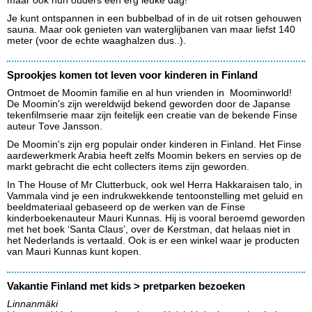
maar ook hun ouders een erg leuke dag!
Je kunt ontspannen in een bubbelbad of in de uit rotsen gehouwen
sauna. Maar ook genieten van waterglijbanen van maar liefst 140
meter (voor de echte waaghalzen dus..).
Sprookjes komen tot leven voor kinderen in Finland
Ontmoet de Moomin familie en al hun vrienden in Moominworld!
De Moomin's zijn wereldwijd bekend geworden door de Japanse
tekenfilmserie maar zijn feitelijk een creatie van de bekende Finse
auteur Tove Jansson.
De Moomin's zijn erg populair onder kinderen in Finland. Het Finse
aardewerkmerk Arabia heeft zelfs Moomin bekers en servies op de
markt gebracht die echt collecters items zijn geworden.
In The House of Mr Clutterbuck, ook wel Herra Hakkaraisen talo, in
Vammala vind je een indrukwekkende tentoonstelling met geluid en
beeldmateriaal gebaseerd op de werken van de Finse
kinderboekenauteur Mauri Kunnas. Hij is vooral beroemd geworden
met het boek ‘Santa Claus’, over de Kerstman, dat helaas niet in
het Nederlands is vertaald. Ook is er een winkel waar je producten
van Mauri Kunnas kunt kopen.
Vakantie Finland met kids > pretparken bezoeken
Linnanmäki