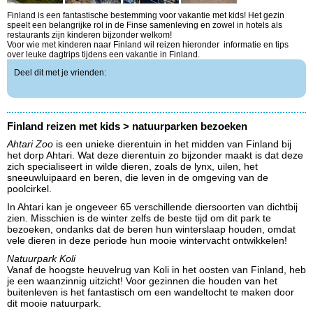
Finland is een fantastische bestemming voor vakantie met kids! Het gezin
speelt een belangrijke rol in de Finse samenleving en zowel in hotels als
restaurants zijn kinderen bijzonder welkom!
Voor wie met kinderen naar Finland wil reizen hieronder informatie en tips
over leuke dagtrips tijdens een vakantie in Finland.
Deel dit met je vrienden:
Finland reizen met kids > natuurparken bezoeken
Ahtari Zoo
is een unieke dierentuin in het midden van Finland bij
het dorp Ahtari. Wat deze dierentuin zo bijzonder maakt is dat deze
zich specialiseert in wilde dieren, zoals de lynx, uilen, het
sneeuwluipaard en beren, die leven in de omgeving van de
poolcirkel.
In Ahtari kan je ongeveer 65 verschillende diersoorten van dichtbij
zien. Misschien is de winter zelfs de beste tijd om dit park te
bezoeken, ondanks dat de beren hun winterslaap houden, omdat
vele dieren in deze periode hun mooie wintervacht ontwikkelen!
Natuurpark Koli
Vanaf de hoogste heuvelrug van Koli in het oosten van Finland, heb
je een waanzinnig uitzicht! Voor gezinnen die houden van het
buitenleven is het fantastisch om een wandeltocht te maken door
dit mooie natuurpark.