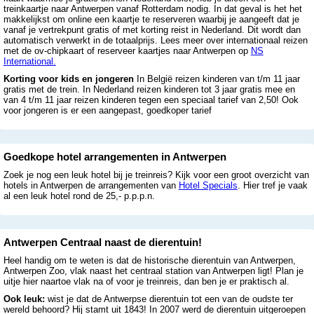
treinkaartje naar Antwerpen vanaf Rotterdam nodig. In dat geval is het het
makkelijkst om online een kaartje te reserveren waarbij je aangeeft dat je
vanaf je vertrekpunt gratis of met korting reist in Nederland. Dit wordt dan
automatisch verwerkt in de totaalprijs. Lees meer over internationaal reizen
met de ov-chipkaart of reserveer kaartjes naar Antwerpen op
NS
International.
Korting voor kids en jongeren
In België reizen kinderen van t/m 11 jaar
gratis met de trein. In Nederland reizen kinderen tot 3 jaar gratis mee en
van 4 t/m 11 jaar reizen kinderen tegen een speciaal tarief van 2,50! Ook
voor jongeren is er een aangepast, goedkoper tarief
Goedkope hotel arrangementen in Antwerpen
Zoek je nog een leuk hotel bij je treinreis? Kijk voor een groot overzicht van
hotels in Antwerpen de arrangementen van
Hotel Specials
. Hier tref je vaak
al een leuk hotel rond de 25,- p.p.p.n.
Antwerpen Centraal naast de dierentuin!
Heel handig om te weten is dat de historische dierentuin van Antwerpen,
Antwerpen Zoo, vlak naast het centraal station van Antwerpen ligt! Plan je
uitje hier naartoe vlak na of voor je treinreis, dan ben je er praktisch al.
Ook leuk:
wist je dat de Antwerpse dierentuin tot een van de oudste ter
wereld behoord? Hij stamt uit 1843! In 2007 werd de dierentuin uitgeroepen