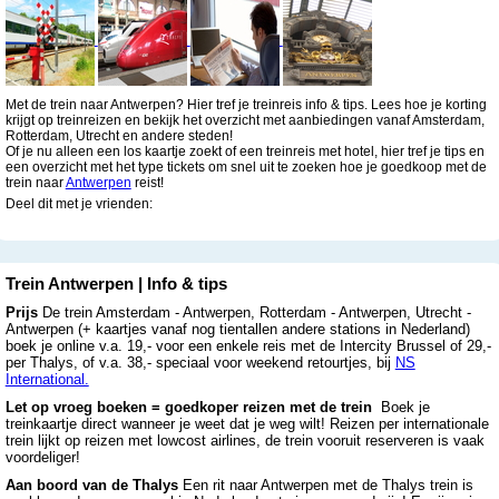
Met de trein naar Antwerpen? Hier tref je treinreis info & tips. Lees hoe je korting
krijgt op treinreizen en bekijk het overzicht met aanbiedingen vanaf Amsterdam,
Rotterdam, Utrecht en andere steden!
Of je nu alleen een los kaartje zoekt of een treinreis met hotel, hier tref je tips en
een overzicht met het type tickets om snel uit te zoeken hoe je goedkoop met de
trein naar
Antwerpen
reist!
Deel dit met je vrienden:
Trein Antwerpen | Info & tips
Prijs
De trein Amsterdam - Antwerpen, Rotterdam - Antwerpen, Utrecht -
Antwerpen (+ kaartjes vanaf nog tientallen andere stations in Nederland)
boek je online v.a. 19,- voor een enkele reis met de Intercity Brussel of 29,-
per Thalys, of v.a. 38,- speciaal voor weekend retourtjes, bij
NS
International.
Let op vroeg boeken = goedkoper reizen met de trein
Boek je
treinkaartje direct wanneer je weet dat je weg wilt! Reizen per internationale
trein lijkt op reizen met lowcost airlines, de trein vooruit reserveren is vaak
voordeliger!
Aan boord van de Thalys
Een rit naar Antwerpen met de Thalys trein is