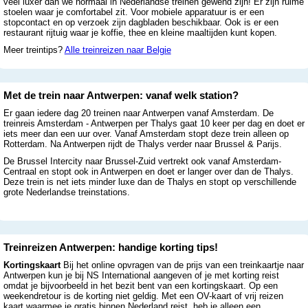
veel luxer dan we normaal in Nederlandse treinen gewend zijn! Er zijn ruime
stoelen waar je comfortabel zit. Voor mobiele apparatuur is er een
stopcontact en op verzoek zijn dagbladen beschikbaar. Ook is er een
restaurant rijtuig waar je koffie, thee en kleine maaltijden kunt kopen.
Meer treintips?
Alle treinreizen naar Belgie
Met de trein naar Antwerpen: vanaf welk station?
Er gaan iedere dag 20 treinen naar Antwerpen vanaf Amsterdam. De
treinreis Amsterdam - Antwerpen per Thalys gaat 10 keer per dag en doet er
iets meer dan een uur over. Vanaf Amsterdam stopt deze trein alleen op
Rotterdam. Na Antwerpen rijdt de Thalys verder naar Brussel & Parijs.
De Brussel Intercity naar Brussel-Zuid vertrekt ook vanaf Amsterdam-
Centraal en stopt ook in Antwerpen en doet er langer over dan de Thalys.
Deze trein is net iets minder luxe dan de Thalys en stopt op verschillende
grote Nederlandse treinstations.
Treinreizen Antwerpen: handige korting tips!
Kortingskaart
Bij het online opvragen van de prijs van een treinkaartje naar
Antwerpen kun je bij NS International aangeven of je met korting reist
omdat je bijvoorbeeld in het bezit bent van een kortingskaart. Op een
weekendretour is de korting niet geldig. Met een OV-kaart of vrij reizen
kaart waarmee je gratis binnen Nederland reist, heb je alleen een