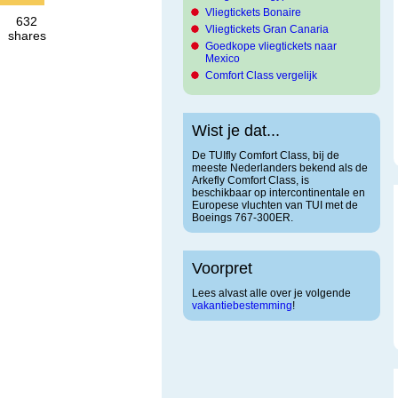
Vliegtickets Bonaire
632
Vliegtickets Gran Canaria
shares
Goedkope vliegtickets naar
Mexico
Comfort Class vergelijk
Wist je dat...
De TUIfly Comfort Class, bij de
meeste Nederlanders bekend als de
Arkefly Comfort Class, is
beschikbaar op intercontinentale en
Europese vluchten van TUI met de
Boeings 767-300ER.
Voorpret
Lees alvast alle over je volgende
vakantiebestemming
!