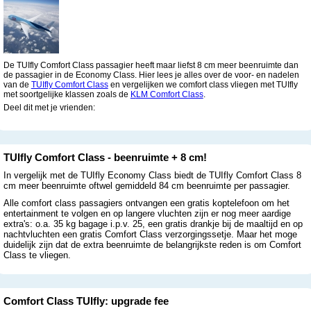
De TUIfly Comfort Class passagier heeft maar liefst 8 cm meer beenruimte dan
de passagier in de Economy Class. Hier lees je alles over de voor- en nadelen
van de
TUIfly Comfort Class
en vergelijken we comfort class vliegen met TUIfly
met soortgelijke klassen zoals de
K
LM Comfort Class
.
Deel dit met je vrienden:
TUIfly Comfort Class - beenruimte + 8 cm!
In vergelijk met de TUIfly Economy Class biedt de TUIfly Comfort Class 8
cm meer beenruimte oftwel gemiddeld 84 cm beenruimte per passagier.
Alle comfort class passagiers ontvangen een gratis koptelefoon om het
entertainment te volgen en op langere vluchten zijn er nog meer aardige
extra's: o.a. 35 kg bagage i.p.v. 25, een gratis drankje bij de maaltijd en op
nachtvluchten een gratis Comfort Class verzorgingssetje. Maar het moge
duidelijk zijn dat de extra beenruimte de belangrijkste reden is om Comfort
Class te vliegen.
Comfort Class TUIfly: upgrade fee