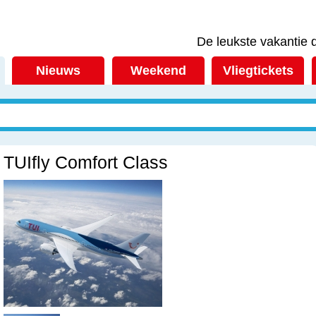
De leukste vakantie d
Nieuws
Weekend
Vliegtickets
TUIfly Comfort Class