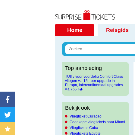
Home
Reisgids
Top aanbieding
TUIfly voor voordelig Comfort Class
vliegen v.a 15,- per upgrade in
Europa, intercontinentaal upgrades
v.a 75,- !
Bekijk ook
Vliegticket Curacao
Goedkope vliegtickets naar Miami
Vliegtickets Cuba
Vliegtickets Egypte