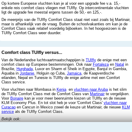
Op kortere Europese vluchten kan je al voor een upgrade fee v.a. 15,-
enkele reis comfort class vliegen met TUIfly. Op intercontinentale vluchten
ligt de upgrade fee meestal ergens tussen de 50,- en 125,-.
De meerprijs van de TUIfly Comfort Class staat niet vast zoals bij Martinair,
maar is afhankelijk van de vraag. Buiten de schoolvakanties om kan je de
Comfort Class vaak relatief voordelig bijboeken. In het hoogseizoen is de
TUIfly Comfort Class weer duurder.
Comfort class TUIfly versus...
Van de Nederlandse luchtvaartmaatschappijen is
TUIfly
de enige met een
comfort class op Europese bestemmingen. Ook naar
Fortaleza
en
Natal
in
Brazilie,
Hurghada
, Luxor en Sharm el Sheik in Egypte, Banjul in Gambia,
Aquaba in
Jordanie
, Holguin op Cuba,
Jamaica
, de Kaapverdische
eilanden, Nepal en Tunesie is TUIfly de enige airline met een Comfort
Class service.
Voor vluchten naar Mombasa in
Kenia
en
vluchten naar Aruba
is het slim
de TUIfly Comfort Class met de Comfort Class van
Martinair
te vergelijken.
Voor
Bonaire
kan je voor meer beenruimte kiezen uit TUIfly en de nieuwe
KLM Economy Plus. En tot slot heb je voor 'Comfort Class'
vluchten naar
Curacao
en Cancun in Mexico zowel de keuze uit Martinair, de nieuwe
KLM
service
als de TUIfly Comfort Class.
Bekijk ook:
-
vergelijk voor / nadelen van de Comfort Class services
.