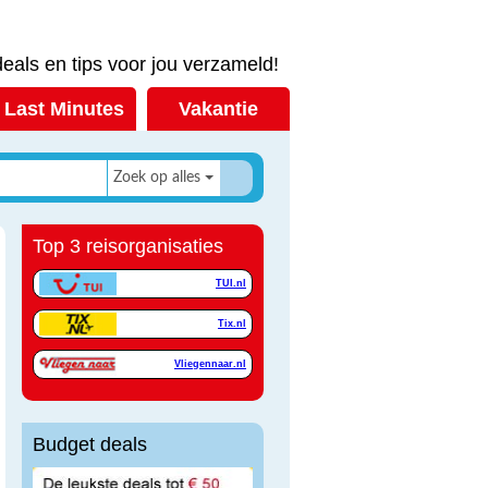
eals en tips voor jou verzameld!
Last Minutes
Vakantie
Zoek op alles
Top 3 reisorganisaties
TUI.nl
Tix.nl
Vliegennaar.nl
Budget deals