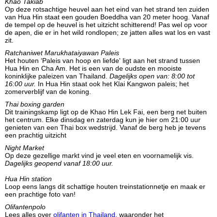
Khao Takiab
Op deze rotsachtige heuvel aan het eind van het strand ten zuiden
van Hua Hin staat een gouden Boeddha van 20 meter hoog. Vanaf
de tempel op de heuvel is het uitzicht schitterend! Pas wel op voor
de apen, die er in het wild rondlopen; ze jatten alles wat los en vast
zit.
Ratchaniwet Marukhataiyawan Paleis
Het houten ‘Paleis van hoop en liefde' ligt aan het strand tussen
Hua Hin en Cha Am. Het is een van de oudste en mooiste
koninklijke paleizen van Thailand.
Dagelijks open van: 8:00 tot
16:00 uur.
In Hua Hin staat ook het Klai Kangwon paleis; het
zomerverblijf van de koning.
Thai boxing garden
Dit trainingskamp ligt op de Khao Hin Lek Fai, een berg net buiten
het centrum. Elke dinsdag en zaterdag kun je hier om 21:00 uur
genieten van een Thai box wedstrijd. Vanaf de berg heb je tevens
een prachtig uitzicht
Night Market
Op deze gezellige markt vind je veel eten en voornamelijk vis.
Dagelijks geopend vanaf 18:00 uur.
Hua Hin station
Loop eens langs dit schattige houten treinstationnetje en maak er
een prachtige foto van!
Olifantenpolo
Lees alles over
olifanten in Thailand
, waaronder het