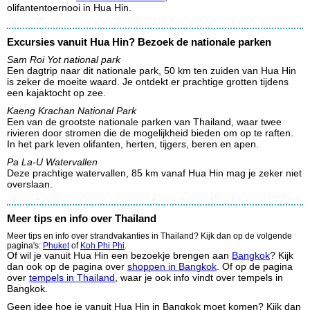
olifantentoernooi in Hua Hin.
Excursies vanuit Hua Hin? Bezoek de nationale parken
Sam Roi Yot national park
Een dagtrip naar dit nationale park, 50 km ten zuiden van Hua Hin
is zeker de moeite waard. Je ontdekt er prachtige grotten tijdens
een kajaktocht op zee.
Kaeng Krachan National Park
Een van de grootste nationale parken van Thailand, waar twee
rivieren door stromen die de mogelijkheid bieden om op te raften.
In het park leven olifanten, herten, tijgers, beren en apen.
Pa La-U Watervallen
Deze prachtige watervallen, 85 km vanaf Hua Hin mag je zeker niet
overslaan.
Meer tips en info over Thailand
Meer tips en info over strandvakanties in Thailand? Kijk dan op de volgende
pagina's:
Phuket
of
Koh Phi Phi
.
Of wil je vanuit Hua Hin een bezoekje brengen aan
Bangkok
? Kijk
dan ook op de pagina over
shoppen in Bangkok
. Of op de pagina
over
tempels in Thailand
, waar je ook info vindt over tempels in
Bangkok.
Geen idee hoe je vanuit Hua Hin in Bangkok moet komen? Kijk dan