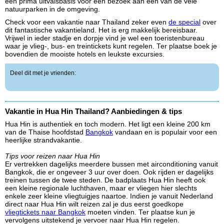
een prima uitvalsbasis voor een bezoek aan een van de vele
natuurparken in de omgeving.
Check voor een vakantie naar Thailand zeker even
de special
over
dit fantastische vakantieland. Het is erg makkelijk bereisbaar.
Vrijwel in ieder stadje en dorpje vind je wel een toeristenbureau
waar je vlieg-, bus- en treintickets kunt regelen. Ter plaatse boek je
bovendien de mooiste hotels en leukste excursies.
Deel dit met je vrienden:
Vakantie in Hua Hin Thailand? Aanbiedingen & tips
Hua Hin is authentiek en toch modern. Het ligt een kleine 200 km
van de Thaise hoofdstad
Bangkok
vandaan en is populair voor een
heerlijke strandvakantie.
Tips voor reizen naar Hua Hin
Er vertrekken dagelijks meerdere bussen met airconditioning vanuit
Bangkok, die er ongeveer 3 uur over doen. Ook rijden er dagelijks
treinen tussen de twee steden. De badplaats Hua Hin heeft ook
een kleine regionale luchthaven, maar er vliegen hier slechts
enkele zeer kleine vliegtuigjes naartoe. Indien je vanuit Nederland
direct naar Hua Hin wilt reizen zal je dus eerst goedkope
vliegtickets naar Bangkok
moeten vinden. Ter plaatse kun je
vervolgens uitstekend je vervoer naar Hua Hin regelen.