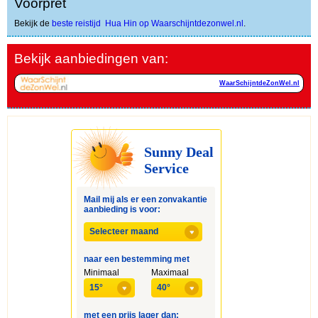
Voorpret
Bekijk de
beste reistijd Hua Hin op Waarschijntdezonwel.nl
.
Bekijk aanbiedingen van:
WaarSchijntdeZonWel.nl