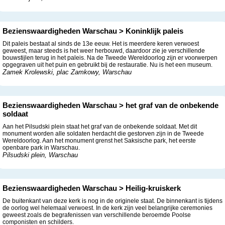
Bezienswaardigheden Warschau > Koninklijk paleis
Dit paleis bestaat al sinds de 13e eeuw. Het is meerdere keren verwoest
geweest, maar steeds is het weer herbouwd, daardoor zie je verschillende
bouwstijlen terug in het paleis. Na de Tweede Wereldoorlog zijn er voorwerpen
opgegraven uit het puin en gebruikt bij de restauratie. Nu is het een museum.
Zamek Krolewski, plac Zamkowy, Warschau
Bezienswaardigheden Warschau > het graf van de onbekende
soldaat
Aan het Pilsudski plein staat het graf van de onbekende soldaat. Met dit
monument worden alle soldaten herdacht die gestorven zijn in de Tweede
Wereldoorlog. Aan het monument grenst het Saksische park, het eerste
openbare park in Warschau.
Pilsudski plein, Warschau
Bezienswaardigheden Warschau > Heilig-kruiskerk
De buitenkant van deze kerk is nog in de originele staat. De binnenkant is tijdens
de oorlog wel helemaal verwoest. In de kerk zijn veel belangrijke ceremonies
geweest zoals de begrafenissen van verschillende beroemde Poolse
componisten en schilders.