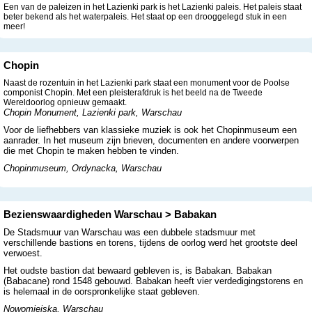
Een van de paleizen in het Lazienki park is het Lazienki paleis. Het paleis staat
beter bekend als het waterpaleis. Het staat op een drooggelegd stuk in een
meer!
Chopin
Naast de rozentuin in het Lazienki park staat een monument voor de Poolse
componist Chopin. Met een pleisterafdruk is het beeld na de Tweede
Wereldoorlog opnieuw gemaakt.
Chopin Monument, Lazienki park, Warschau
Voor de liefhebbers van klassieke muziek is ook het Chopinmuseum een
aanrader. In het museum zijn brieven, documenten en andere voorwerpen
die met Chopin te maken hebben te vinden.
Chopinmuseum, Ordynacka, Warschau
Bezienswaardigheden Warschau > Babakan
De Stadsmuur van Warschau was een dubbele stadsmuur met
verschillende bastions en torens, tijdens de oorlog werd het grootste deel
verwoest.
Het oudste bastion dat bewaard gebleven is, is Babakan. Babakan
(Babacane) rond 1548 gebouwd. Babakan heeft vier verdedigingstorens en
is helemaal in de oorspronkelijke staat gebleven.
Nowomiejska, Warschau