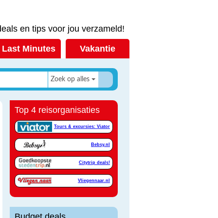
eals en tips voor jou verzameld!
Last Minutes
Vakantie
Zoek op alles
Top 4 reisorganisaties
Tours & excursies: Viator
Bebsy.nl
Citytrip deals!
Vliegennaar.nl
Budget deals