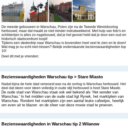
De meeste gebouwen in Warschau, Polen zijn na de Tweede Wereldoorlog
herbouwd, maar dat maakt ze niet minder indrukwekkend. Met hulp van foto's en
schilderijen is alles zo nagebouwd, dat je het gevoel hebt dat je door een oud en
historisch stadscentrum loopt!
Tijdens een stedentrip naar Warschau is bovendien heel veel te zien en te doen!
Wat mag je nu echt niet missen? Bekijk onderstaande bezienswaardigheden top
10!
Deel dit met je vrienden:
Bezienswaardigheden Warschau tip > Stare Miasto
Nadat bijna de hele stad verwoest was na de oorlog is Warschau herbouwd. Het
deel dat steen voor steen volledig in oude stijl herbouwd is heet Stare Miasto.
De oude stad van Warschau staat ook wel bekend als ‘Het wonder van
Warschau.' In het midden van de oude stad ligt Rynek, het marktplein van
Warschau. Rondom het marktplein zijn een aantal leuke cafeetjes, heerlijk
om even uit te blazen en de sfeer van deze mooie stad te proeven.
Bezienswaardigheden in Warschau tip 2 Wilanow