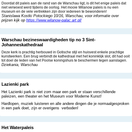
Doordat dit paleis aan de rand van de Warschau ligt, is dit het enige paleis dat
niet verwoest werd tijdens de oorlog. Het mooie Wilanow paleis is nu een
museum en de vele vertrekken zijn door iedereen te bewonderen!
Stanislawa Kostki Potockiego 10/16, Warschau, voor informatie over
prijzen kijk op
https://www.wilanow-palac.art.pl/
Warschau bezineswaardigheden tip no 3 Sint-
Johanneskathedraal
Deze kerk is prachtig herbouwd in Gotische stijl en huisvest enkele prachtige
kunstwerken. Een brug verbindt de kathedraal met het koninklijk slot, dit had ooit
tot doel de leden van het Poolse koningshuis te beschermen tegen aanslagen.
Dziekania, Warschau
Lazienki park
Het Lazienki park is niet zom maar een park er staan verschillende
paleizen, een theater en het Museum voor Moderne Kunst!
Hardlopen, muziek luisteren en alle andere dingen die je normaalgesproken
in een park doet, zijn er overigens verboden!
Het Waterpaleis