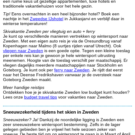
een ruime keus uit gezellige appartementen, luxe hotels en
traditionele vakantiehuizen voor het hele gezin.
Tip!
Eens overnachten in een heel bijzonder hotel? Boek een
nachtje in het
Zweedse IJshotel
in Jukkasjarvi en verblijf daar in
winterse temperaturen!
Skivakantie Zweden per vliegtuig en auto + ferry
Je kunt op verschillende manieren vertrekken op wintersport naar
Zweden. Met een eigen auto reis je via de Oresundbrug vanaf
Kopenhagen naar Malmo (8 uurtjes rijden vanaf Utrecht). Ook
vliegen naar Zweden
is een goede optie. Tegen een kleine toeslag
per enkele reis kan je gewoon je hele wintersport uitrusting
meenemen. Hoogte van de toeslag verschilt per maatschappij. Er
vliegen dagelijks meerdere maatschappijen naar Stockholm en
Goteborg. Je kunt ook per
ferry naar Zweden
. Je rijdt dat eerst
naar het Deense Fredrikshaven vanwaar je de oversteek naar
Goteborg Zweden maakt.
Meer handige reistips
Ontdekken hoe je je skivakantie Zweden low budget kunt houden?
Lees onze
budget travel tips
voor vakanties naar Zweden.
Sneeuwzekerheid tijdens het skien in Zweden
Sneeuwzeker? Ja!
Dankzij de noordelijke ligging is Zweden een
zeer sneeuwzekere wintersport bestemming. Zelfs in de lager
gelegen gebieden ben je vrijwel het hele seizoen zeker van
sneeuw. De beste tijd om op wintersport te gaan is in Maart of April.