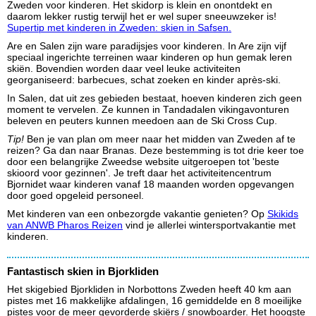
Zweden voor kinderen. Het skidorp is klein en onontdekt en
daarom lekker rustig terwijl het er wel super sneeuwzeker is!
Supertip met kinderen in Zweden: skien in Safsen.
Are en Salen zijn ware paradijsjes voor kinderen. In Are zijn vijf
speciaal ingerichte terreinen waar kinderen op hun gemak leren
skiën. Bovendien worden daar veel leuke activiteiten
georganiseerd: barbecues, schat zoeken en kinder après-ski.
In Salen, dat uit zes gebieden bestaat, hoeven kinderen zich geen
moment te vervelen. Ze kunnen in Tandadalen vikingavonturen
beleven en peuters kunnen meedoen aan de Ski Cross Cup.
Tip!
Ben je van plan om meer naar het midden van Zweden af te
reizen? Ga dan naar Branas. Deze bestemming is tot drie keer toe
door een belangrijke Zweedse website uitgeroepen tot 'beste
skioord voor gezinnen'. Je treft daar het activiteitencentrum
Bjornidet waar kinderen vanaf 18 maanden worden opgevangen
door goed opgeleid personeel.
Met kinderen van een onbezorgde vakantie genieten? Op
Skikids
van ANWB Pharos Reizen
vind je allerlei wintersportvakantie met
kinderen.
Fantastisch skien in Bjorkliden
Het skigebied Bjorkliden in Norbottons Zweden heeft 40 km aan
pistes met 16 makkelijke afdalingen, 16 gemiddelde en 8 moeilijke
pistes voor de meer gevorderde skiërs / snowboarder. Het hoogste