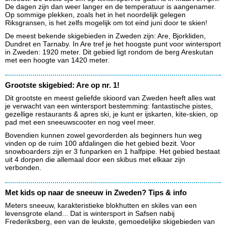
De dagen zijn dan weer langer en de temperatuur is aangenamer.
Op sommige plekken, zoals het in het noordelijk gelegen
Riksgransen, is het zelfs mogelijk om tot eind juni door te skien!
De meest bekende skigebieden in Zweden zijn: Are, Bjorkliden,
Dundret en Tarnaby. In Are tref je het hoogste punt voor wintersport
in Zweden: 1920 meter. Dit gebied ligt rondom de berg Areskutan
met een hoogte van 1420 meter.
Grootste skigebied: Are op nr. 1!
Dit grootste en meest geliefde skioord van Zweden heeft alles wat
je verwacht van een wintersport bestemming: fantastische pistes,
gezellige restaurants & apres ski, je kunt er ijskarten, kite-skien, op
pad met een sneeuwscooter en nog veel meer.
Bovendien kunnen zowel gevorderden als beginners hun weg
vinden op de ruim 100 afdalingen die het gebied bezit. Voor
snowboarders zijn er 3 funparken en 1 halfpipe. Het gebied bestaat
uit 4 dorpen die allemaal door een skibus met elkaar zijn
verbonden.
Met kids op naar de sneeuw in Zweden? Tips & info
Meters sneeuw, karakteristieke blokhutten en skiles van een
levensgrote eland... Dat is wintersport in Safsen nabij
Frederiksberg, een van de leukste, gemoedelijke skigebieden van