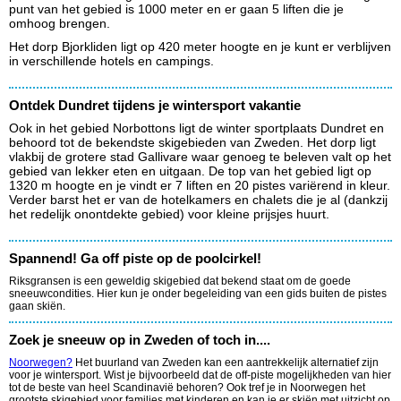
punt van het gebied is 1000 meter en er gaan 5 liften die je
omhoog brengen.
Het dorp Bjorkliden ligt op 420 meter hoogte en je kunt er verblijven
in verschillende hotels en campings.
Ontdek Dundret tijdens je wintersport vakantie
Ook in het gebied Norbottons ligt de winter sportplaats Dundret en
behoord tot de bekendste skigebieden van Zweden. Het dorp ligt
vlakbij de grotere stad Gallivare waar genoeg te beleven valt op het
gebied van lekker eten en uitgaan. De top van het gebied ligt op
1320 m hoogte en je vindt er 7 liften en 20 pistes variërend in kleur.
Verder barst het er van de hotelkamers en chalets die je al (dankzij
het redelijk onontdekte gebied) voor kleine prijsjes huurt.
Spannend! Ga off piste op de poolcirkel!
Riksgransen is een geweldig skigebied dat bekend staat om de goede
sneeuwcondities. Hier kun je onder begeleiding van een gids buiten de pistes
gaan skiën.
Zoek je sneeuw op in Zweden of toch in....
Noorwegen?
Het buurland van Zweden kan een aantrekkelijk alternatief zijn
voor je wintersport. Wist je bijvoorbeeld dat de off-piste mogelijkheden van hier
tot de beste van heel Scandinavië behoren? Ook tref je in Noorwegen het
grootste skigebied voor families met kinderen en kan je er skiën met uitzicht op