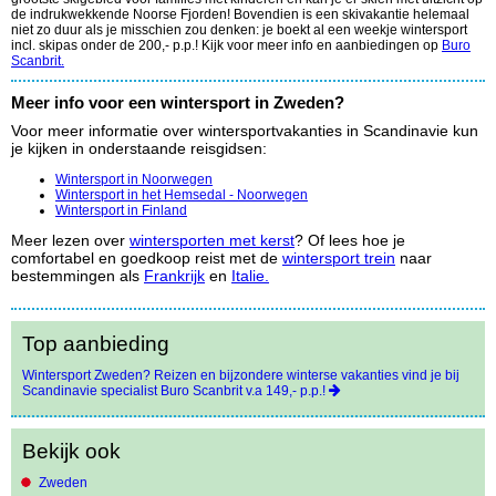
de indrukwekkende Noorse Fjorden! Bovendien is een skivakantie helemaal
niet zo duur als je misschien zou denken: je boekt al een weekje wintersport
incl. skipas onder de 200,- p.p.! Kijk voor meer info en aanbiedingen op
Buro
Scanbrit.
Meer info voor een wintersport in Zweden?
Voor meer informatie over wintersportvakanties in Scandinavie kun
je kijken in onderstaande reisgidsen:
Wintersport in Noorwegen
Wintersport in het Hemsedal - Noorwegen
Wintersport in Finland
Meer lezen over
wintersporten met kerst
? Of lees hoe je
comfortabel en goedkoop reist met de
wintersport trein
naar
bestemmingen als
Frankrijk
en
Italie.
Top aanbieding
Wintersport Zweden? Reizen en bijzondere winterse vakanties vind je bij
Scandinavie specialist Buro Scanbrit v.a 149,- p.p.!
Bekijk ook
Zweden