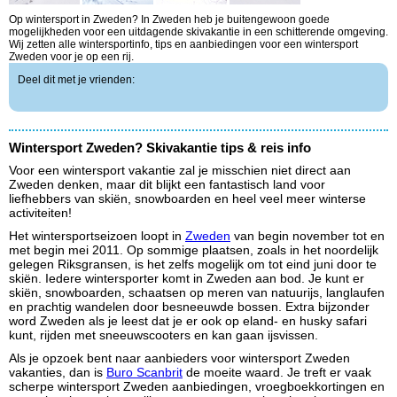
Op wintersport in Zweden? In Zweden heb je buitengewoon goede
mogelijkheden voor een uitdagende skivakantie in een schitterende omgeving.
Wij zetten alle wintersportinfo, tips en aanbiedingen voor een wintersport
Zweden voor je op een rij.
Deel dit met je vrienden:
Wintersport Zweden? Skivakantie tips & reis info
Voor een wintersport vakantie zal je misschien niet direct aan
Zweden denken, maar dit blijkt een fantastisch land voor
liefhebbers van skiën, snowboarden en heel veel meer winterse
activiteiten!
Het wintersportseizoen loopt in
Zweden
van begin november tot en
met begin mei 2011. Op sommige plaatsen, zoals in het noordelijk
gelegen Riksgransen, is het zelfs mogelijk om tot eind juni door te
skiën. Iedere wintersporter komt in Zweden aan bod. Je kunt er
skiën, snowboarden, schaatsen op meren van natuurijs, langlaufen
en prachtig wandelen door besneeuwde bossen. Extra bijzonder
word Zweden als je leest dat je er ook op eland- en husky safari
kunt, rijden met sneeuwscooters en kan gaan ijsvissen.
Als je opzoek bent naar aanbieders voor wintersport Zweden
vakanties, dan is
Buro Scanbrit
de moeite waard. Je treft er vaak
scherpe wintersport Zweden aanbiedingen, vroegboekkortingen en