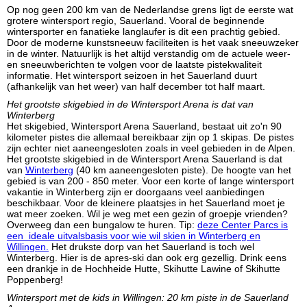
Op nog geen 200 km van de Nederlandse grens ligt de eerste wat
grotere wintersport regio, Sauerland. Vooral de beginnende
wintersporter en fanatieke langlaufer is dit een prachtig gebied.
Door de moderne kunstsneeuw faciliteiten is het vaak sneeuwzeker
in de winter. Natuurlijk is het altijd verstandig om de actuele weer-
en sneeuwberichten te volgen voor de laatste pistekwaliteit
informatie. Het wintersport seizoen in het Sauerland duurt
(afhankelijk van het weer) van half december tot half maart.
Het grootste skigebied in de Wintersport Arena is dat van
Winterberg
Het skigebied, Wintersport Arena Sauerland, bestaat uit zo'n 90
kilometer pistes die allemaal bereikbaar zijn op 1 skipas. De pistes
zijn echter niet aaneengesloten zoals in veel gebieden in de Alpen.
Het grootste skigebied in de Wintersport Arena Sauerland is dat
van
Winterberg
(40 km aaneengesloten piste). De hoogte van het
gebied is van 200 - 850 meter. Voor een korte of lange wintersport
vakantie in Winterberg zijn er doorgaans veel aanbiedingen
beschikbaar. Voor de kleinere plaatsjes in het Sauerland moet je
wat meer zoeken. Wil je weg met een gezin of groepje vrienden?
Overweeg dan een bungalow te huren. Tip:
deze Center Parcs is
een ideale uitvalsbasis voor wie wil skien in Winterberg en
Willingen.
Het drukste dorp van het Sauerland is toch wel
Winterberg. Hier is de apres-ski dan ook erg gezellig. Drink eens
een drankje in de Hochheide Hutte, Skihutte Lawine of Skihutte
Poppenberg!
Wintersport met de kids in Willingen: 20 km piste in de Sauerland