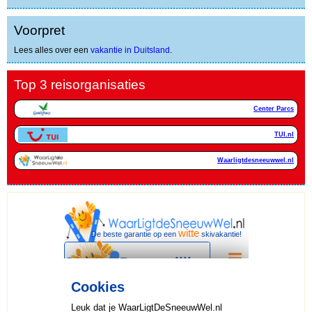
Voorpret
Lees alles over een
vakantie in Duitsland
.
Top 3 reisorganisaties
Center Parcs
TUI.nl
Waarligtdesneeuwwel.nl