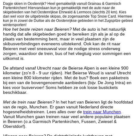
Dagje skien in Oostenrijk? Heel gemakkelijk vanuit Grainau & Garmisch
Partenkirchen! Hiervandaan kun je gemakkelijk met de auto naar de
skigebieden van het Oostenrijkse Ehrwald & Lermoos (slechts 20 km). Kies
dan wel voor de uitgebreide skipas, de zogenaamde Top Snow Card. Hiermee
kun je in zowel de Duitse als de Oostenrijkse gebieden in het Zugspitze gebied
wintersporten!
Hoe het beste reizen naar Beieren?
Met de auto is het natuurlijk
handig dat alle skigebieden goed te bereiken zijn als je al op de
plaats van bestemming bent, maar in veel plaatsen zijn de
skibusverbindingen eveneens uitstekend. Ook kan de rit naar
Beieren met veel sneeuwval voor de nodige stress onderweg
zorgen, waardoor de trein, bus of het vliegtuig voor sommigen een
uitkomst is.
De afstand vanaf Utrecht naar de Beierse Alpen is een kleine 900
kilometer (zo'n 8 - 9 uur rijden). Het Beierse Woud is vanaf Utrecht
een kleine 800 kilometer rijden. Met de bus? Boek een pakketreis
bij een van de bovengenoemde aanbieders (bijv. De Jong Intra) en
kies voor busvervoer! Soms hebben ze ook losse bustickets
beschikbaar.
Met de trein naar Beieren?
In het hart van Beieren ligt de hoofdstad
van de regio, Munchen. Er gaan vanuit Nederland directe
hogesnelheidstreinen. Lees alles over de
trein naar Munchen
.
Vanuit Munchen gaan treinen naar veel andere populaire plaatsen
in Beieren (o.a Garmisch Partenkirchen, Fussen, Zwiesel &
Oberstdorf).