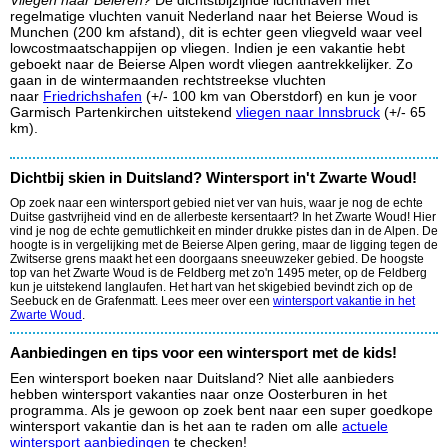
Vliegen naar Beieren?
De dichtstbijzijnde luchthaven met
regelmatige vluchten vanuit Nederland naar het Beierse Woud is
Munchen (200 km afstand), dit is echter geen vliegveld waar veel
lowcostmaatschappijen op vliegen. Indien je een vakantie hebt
geboekt naar de Beierse Alpen wordt vliegen aantrekkelijker. Zo
gaan in de wintermaanden rechtstreekse vluchten
naar
Friedrichshafen
(+/- 100 km van Oberstdorf) en kun je voor
Garmisch Partenkirchen uitstekend
vliegen naar Innsbruck
(+/- 65
km).
Dichtbij skien in Duitsland? Wintersport in't Zwarte Woud!
Op zoek naar een wintersport gebied niet ver van huis, waar je nog de echte
Duitse gastvrijheid vind en de allerbeste kersentaart? In het Zwarte Woud! Hier
vind je nog de echte gemutlichkeit en minder drukke pistes dan in de Alpen. De
hoogte is in vergelijking met de Beierse Alpen gering, maar de ligging tegen de
Zwitserse grens maakt het een doorgaans sneeuwzeker gebied. De hoogste
top van het Zwarte Woud is de Feldberg met zo'n 1495 meter, op de Feldberg
kun je uitstekend langlaufen. Het hart van het skigebied bevindt zich op de
Seebuck en de Grafenmatt. Lees meer over een
wintersport vakantie in het
Zwarte Woud
.
Aanbiedingen en tips voor een wintersport met de kids!
Een wintersport boeken naar Duitsland? Niet alle aanbieders
hebben wintersport vakanties naar onze Oosterburen in het
programma. Als je gewoon op zoek bent naar een super goedkope
wintersport vakantie dan is het aan te raden om alle
actuele
wintersport aanbiedingen
te checken!