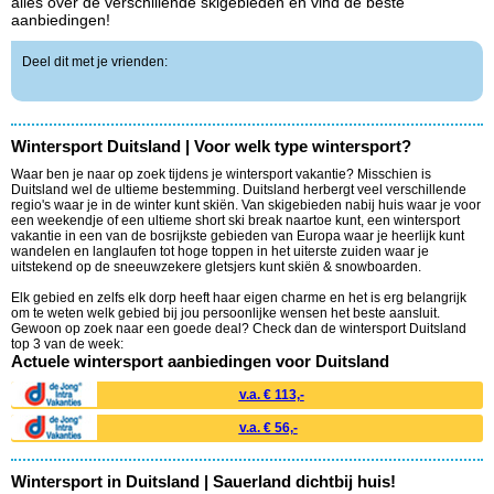
alles over de verschillende skigebieden en vind de beste
aanbiedingen!
Deel dit met je vrienden:
Wintersport Duitsland | Voor welk type wintersport?
Waar ben je naar op zoek tijdens je wintersport vakantie? Misschien is
Duitsland wel de ultieme bestemming. Duitsland herbergt veel verschillende
regio's waar je in de winter kunt skiën. Van skigebieden nabij huis waar je voor
een weekendje of een ultieme short ski break naartoe kunt, een wintersport
vakantie in een van de bosrijkste gebieden van Europa waar je heerlijk kunt
wandelen en langlaufen tot hoge toppen in het uiterste zuiden waar je
uitstekend op de sneeuwzekere gletsjers kunt skiën & snowboarden.
Elk gebied en zelfs elk dorp heeft haar eigen charme en het is erg belangrijk
om te weten welk gebied bij jou persoonlijke wensen het beste aansluit.
Gewoon op zoek naar een goede deal? Check dan de wintersport Duitsland
top 3 van de week:
Actuele wintersport aanbiedingen voor Duitsland
v.a. € 113,-
v.a. € 56,-
Wintersport in Duitsland | Sauerland dichtbij huis!