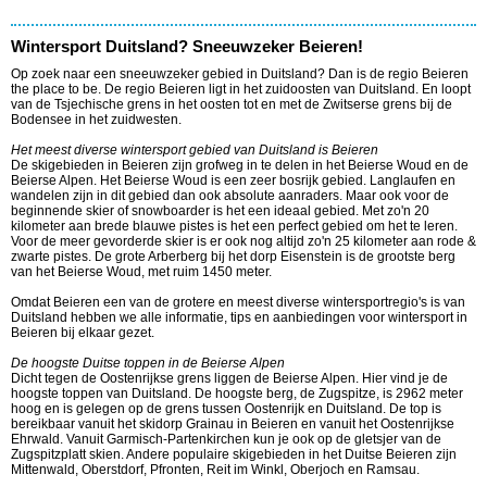
Wintersport Duitsland? Sneeuwzeker Beieren!
Op zoek naar een sneeuwzeker gebied in Duitsland? Dan is de regio Beieren
the place to be.
De regio Beieren ligt in het zuidoosten van Duitsland. En loopt
van de Tsjechische grens in het oosten tot en met de Zwitserse grens bij de
Bodensee in het zuidwesten.
Het meest diverse wintersport gebied van Duitsland is Beieren
De skigebieden in Beieren zijn grofweg in te delen in het Beierse Woud en de
Beierse Alpen. Het Beierse Woud is een zeer bosrijk gebied. Langlaufen en
wandelen zijn in dit gebied dan ook absolute aanraders. Maar ook voor de
beginnende skier of snowboarder is het een ideaal gebied. Met zo'n 20
kilometer aan brede blauwe pistes is het een perfect gebied om het te leren.
Voor de meer gevorderde skier is er ook nog altijd zo'n 25 kilometer aan rode &
zwarte pistes. De grote Arberberg bij het dorp Eisenstein is de grootste berg
van het Beierse Woud, met ruim 1450 meter.
Omdat Beieren een van de grotere en meest diverse wintersportregio's is van
Duitsland hebben we alle informatie, tips en aanbiedingen voor wintersport in
Beieren bij elkaar gezet.
De hoogste Duitse toppen in de Beierse Alpen
Dicht tegen de Oostenrijkse grens liggen de Beierse Alpen. Hier vind je de
hoogste toppen van Duitsland. De hoogste berg, de Zugspitze, is 2962 meter
hoog en is gelegen op de grens tussen Oostenrijk en Duitsland. De top is
bereikbaar vanuit het skidorp Grainau in Beieren en vanuit het Oostenrijkse
Ehrwald. Vanuit Garmisch-Partenkirchen kun je ook op de gletsjer van de
Zugspitzplatt skien. Andere populaire skigebieden in het Duitse Beieren zijn
Mittenwald, Oberstdorf, Pfronten, Reit im Winkl, Oberjoch en Ramsau.