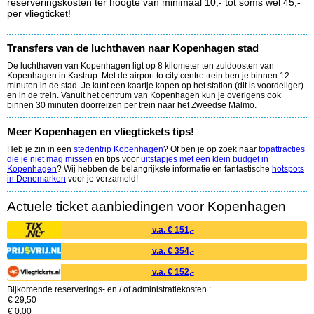
reserveringskosten ter hoogte van minimaal 10,- tot soms wel 45,-
per vliegticket!
Transfers van de luchthaven naar Kopenhagen stad
De luchthaven van Kopenhagen ligt op 8 kilometer ten zuidoosten van
Kopenhagen in Kastrup. Met de airport to city centre trein ben je binnen 12
minuten in de stad. Je kunt een kaartje kopen op het station (dit is voordeliger)
en in de trein. Vanuit het centrum van Kopenhagen kun je overigens ook
binnen 30 minuten doorreizen per trein naar het Zweedse Malmo.
Meer Kopenhagen en vliegtickets tips!
Heb je zin in een
stedentrip Kopenhagen
? Of ben je op zoek naar
topattracties
die je niet mag missen
en tips voor
uitstapjes met een klein budget in
Kopenhagen
? Wij hebben de belangrijkste informatie en fantastische
hotspots
in Denemarken
voor je verzameld!
Actuele ticket aanbiedingen voor Kopenhagen
v.a. € 151,-
v.a. € 354,-
v.a. € 152,-
Bijkomende reserverings- en / of administratiekosten :
€ 29,50
€ 0,00