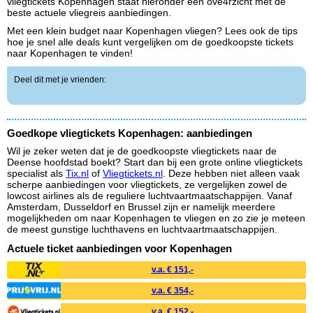
vliegtickets Kopenhagen staat hieronder een ove4rzicht met de
beste actuele vliegreis aanbiedingen.
Met een klein budget naar Kopenhagen vliegen? Lees ook de tips
hoe je snel alle deals kunt vergelijken om de goedkoopste tickets
naar Kopenhagen te vinden!
Deel dit met je vrienden:
Goedkope vliegtickets Kopenhagen: aanbiedingen
Wil je zeker weten dat je de goedkoopste vliegtickets naar de
Deense hoofdstad boekt? Start dan bij een grote online vliegtickets
specialist als
Tix.nl
of
Vliegtickets.nl
. Deze hebben niet alleen vaak
scherpe aanbiedingen voor vliegtickets, ze vergelijken zowel de
lowcost airlines als de reguliere luchtvaartmaatschappijen. Vanaf
Amsterdam, Dusseldorf en Brussel zijn er namelijk meerdere
mogelijkheden om naar Kopenhagen te vliegen en zo zie je meteen
de meest gunstige luchthavens en luchtvaartmaatschappijen.
Actuele ticket aanbiedingen voor Kopenhagen
v.a. € 151,-
v.a. € 354,-
v.a. € 152,-