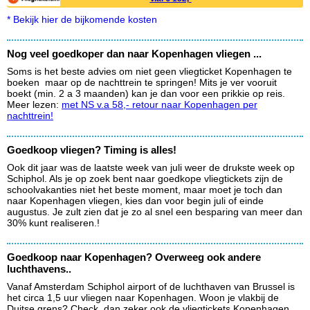
* Bekijk hier de bijkomende kosten
Nog veel goedkoper dan naar Kopenhagen vliegen ...
Soms is het beste advies om niet geen vliegticket Kopenhagen te
boeken maar op de nachttrein te springen! Mits je ver vooruit
boekt (min. 2 a 3 maanden) kan je dan voor een prikkie op reis.
Meer lezen:
met NS v.a 58,- retour naar Kopenhagen per
nachttrein!
Goedkoop vliegen? Timing is alles!
Ook dit jaar was de laatste week van juli weer de drukste week op
Schiphol. Als je op zoek bent naar goedkope vliegtickets zijn de
schoolvakanties niet het beste moment, maar moet je toch dan
naar Kopenhagen vliegen, kies dan voor begin juli of einde
augustus. Je zult zien dat je zo al snel een besparing van meer dan
30% kunt realiseren.!
Goedkoop naar Kopenhagen? Overweeg ook andere
luchthavens..
Vanaf Amsterdam Schiphol airport of de luchthaven van Brussel is
het circa 1,5 uur vliegen naar Kopenhagen. Woon je vlakbij de
Duitse grens? Check dan zeker ook de vliegtickets Kopenhagen