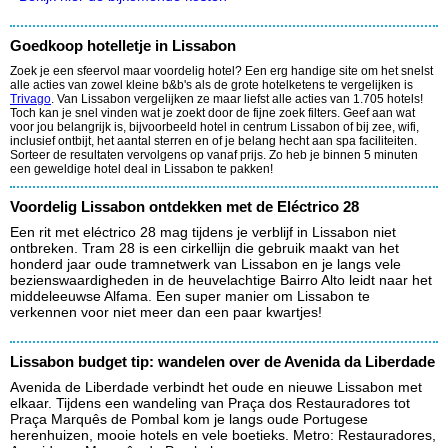
Goedkoop hotelletje in Lissabon
Zoek je een sfeervol maar voordelig hotel? Een erg handige site om het snelst
alle acties van zowel kleine b&b's als de grote hotelketens te vergelijken is
Trivago
. Van Lissabon vergelijken ze maar liefst alle acties van 1.705 hotels!
Toch kan je snel vinden wat je zoekt door de fijne zoek filters. Geef aan wat
voor jou belangrijk is, bijvoorbeeld hotel in centrum Lissabon of bij zee, wifi,
inclusief ontbijt, het aantal sterren en of je belang hecht aan spa faciliteiten.
Sorteer de resultaten vervolgens op vanaf prijs. Zo heb je binnen 5 minuten
een geweldige hotel deal in Lissabon te pakken!
Voordelig Lissabon ontdekken met de Eléctrico 28
Een rit met eléctrico 28 mag tijdens je verblijf in Lissabon niet
ontbreken. Tram 28 is een cirkellijn die gebruik maakt van het
honderd jaar oude tramnetwerk van Lissabon en je langs vele
bezienswaardigheden in de heuvelachtige Bairro Alto leidt naar het
middeleeuwse Alfama. Een super manier om Lissabon te
verkennen voor niet meer dan een paar kwartjes!
Lissabon budget tip: wandelen over de Avenida da Liberdade
Avenida de Liberdade verbindt het oude en nieuwe Lissabon met
elkaar. Tijdens een wandeling van Praça dos Restauradores tot
Praça Marquês de Pombal kom je langs oude Portugese
herenhuizen, mooie hotels en vele boetieks. Metro: Restauradores,