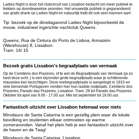
Ladies Night is door het clubcircuit van Lissabon bedacht om meer publiek te
trekken op doordeweekse avonden. Het vrouwelijk publiek is gegarandeerd
van gratis drank op Ladies Night en natuurlijk trekt dit ook veel mannen aan!
Tip: bezoek op de dinsdagavond Ladies Night bijvoorbeeld de
mooie, industrieel ingerichte nachtclub Queens.
Queens, Rua de Cintura do Porto de Lisboa, Armazém
(Warehouse) 8, Lissabon.
Tram: 14/ 15
Bezoek gratis Lissabon's begraafplaats van vermaak
Op de Cemiterio dos Prazeres, of te wel de Begraafplaats van Vermaak (ja zo
heet deze echt..) is een bijzonder grote begraafplaats waar je schitterende
mausolea kan bezichtigen. Deze erebegraafplaats is aangelegd in 1833 en
vele beroemde Portugezen vonden hier hun laatste rustplaats. Cemiterio dos
Prazeres, Parado das Prazeres, Lissabon. Tram: 28 tot Parado das Prazeres.
Oktober tot april van 9.00 - 17.00 uur. Mei tot september tot 18.00 uur.
Fantastisch uitzicht over Lissabon helemaal voor niets
Mirodauro de Santa Catarina is een gezellig plein waar de lokale
bevolking en studenten elkaar ontmoeten op warme
zomeravonden. Vanaf het plein heb je een fantastisch uitzicht over
de haven en de Taag!
Mirodauro de Santa Catarina, Lissabon.