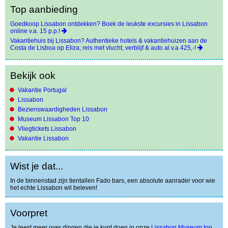
Top aanbieding
Goedkoop Lissabon ontdekken? Boek de leukste excursies in Lissabon
online v.a. 15 p.p.!
Vakantiehuis bij Lissabon? Authentieke hotels & vakantiehuizen aan de
Costa de Lisboa op Eliza; reis met vlucht, verblijf & auto al v.a 425,-!
Bekijk ook
Vakantie Portugal
Lissabon
Bezienswaardigheden Lissabon
Museum Lissabon Top 10
Vliegtickets Lissabon
Vakantie Lissabon
Wist je dat...
In de binnenstad zijn tientallen Fado bars, een absolute aanrader voor wie
het echte Lissabon wil beleven!
Voorpret
Je leest meer over dingen die je kunt doen in onze
Lissabon Museum top