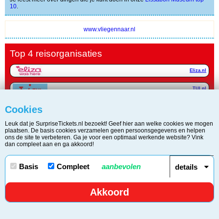
10
.
www.vliegennaar.nl
Top 4 reisorganisaties
Eliza.nl
TUI.nl
Cookies
Bebsy.nl
Leuk dat je SurpriseTickets.nl bezoekt! Geef hier aan welke cookies we mogen
Citytrip deals!
plaatsen. De basis cookies verzamelen geen persoonsgegevens en helpen
ons de site te verbeteren. Ga je voor een optimaal werkende website? Vink
dan compleet aan en ga akkoord!
Copyright © 2006 - 2026 Surprise Tickets / KvK 34266440 | BTW
Basis
Compleet
aanbevolen
details
817598479.B01
Disclaimer
/
Privacy & Cookie Statement
/
Contact
/
Akkoord
Over Surprisetickets.nl
632
shares