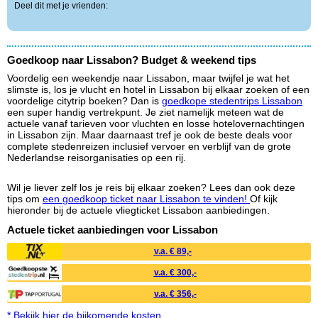
Deel dit met je vrienden:
Goedkoop naar Lissabon? Budget & weekend tips
Voordelig een weekendje naar Lissabon, maar twijfel je wat het
slimste is, los je vlucht en hotel in Lissabon bij elkaar zoeken of een
voordelige citytrip boeken? Dan is
goedkope stedentrips Lissabon
een super handig vertrekpunt. Je ziet namelijk meteen wat de
actuele vanaf tarieven voor vluchten en losse hotelovernachtingen
in Lissabon zijn. Maar daarnaast tref je ook de beste deals voor
complete stedenreizen inclusief vervoer en verblijf van de grote
Nederlandse reisorganisaties op een rij.
Wil je liever zelf los je reis bij elkaar zoeken? Lees dan ook deze
tips om
een goedkoop ticket naar Lissabon te vinden!
Of kijk
hieronder bij de actuele vliegticket Lissabon aanbiedingen.
Actuele ticket aanbiedingen voor Lissabon
v.a. € 89,-
v.a. € 300,-
v.a. € 356,-
* Bekijk hier de bijkomende kosten