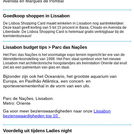
Avenida en Marquês de Pombal
Goedkoop shoppen in Lissabon
De Lisboa Shopping Card maakt winkelen in Lissabon nog aantrekkelijker.
Deze kaart geeft korting van 5 tot 15 procent in Baixa, Chiado en Avenida de
Liberdade. De Lisboa Shopping Card is helemaal gratis verkrijgbaar bij de
toeristenbureaus!
Lissabon budget tips > Parc das Nações
Het Parc das Nações is het voormalige expo terrein ingericht ter ere van de
Wereldtentoonstelling van 1998. Het Parc staat symbool voor het nieuwe
Lissabon met architectonische hoogstandjes als treinstation Oriente dat eruit
ziet als een palmentuin van glas en staal.
Bijzonder zijn ook het Oceanário, het grootste aquarium van
Europa, en Pavilhão Atlântica, een concert- en
sportevenementenhal in de vorm van een ufo.
Parc de Nações, Lissabon.
Metro: Oriente
Ga voor meer bezienswaardigheden naar onze
Lissabon
bezienswaardigheden top 10.
Voordelig uit tijdens Ladies night