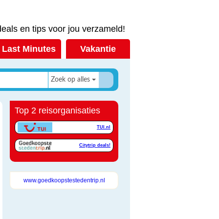
eals en tips voor jou verzameld!
Last Minutes
Vakantie
Zoek op alles
Top 2 reisorganisaties
TUI.nl
Citytrip deals!
www.goedkoopstestedentrip.nl