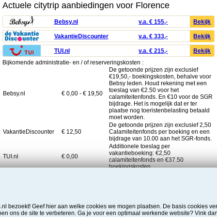
Actuele citytrip aanbiedingen voor Florence
Bebsy.nl
v.a. € 155,-
Bekijk
VakantieDiscounter
v.a. € 333,-
Bekijk
TUI.nl
v.a. € 215,-
Bekijk
Bijkomende administratie- en / of reserveringskosten :
De getoonde prijzen zijn exclusief
€19,50,- boekingskosten, behalve voor
Bebsy leden. Houd rekening met een
toeslag van €2.50 voor het
Bebsy.nl
€ 0,00 - € 19,50
calamiteitenfonds. En €10 voor de SGR
bijdrage. Het is mogelijk dat er ter
plaatse nog toeristenbelasting betaald
moet worden.
De getoonde prijzen zijn exclusief 2,50
VakantieDiscounter
€ 12,50
Calamiteitenfonds per boeking en een
bijdrage van 10.00 aan het SGR-fonds.
Additionele toeslag per
vakantieboeking: €2,50
TUI.nl
€ 0,00
calamiteitenfonds en €37.50
boekingskosten.
Overige, niet te vermijden, bijkomende kosten: ANVR aangesloten
reisorganisaties berekenen een bijdrage van € 2.50 per boeking voor het
calamiteitenfonds. Daarnaast betaal je meestal de toeristenbelasting pas in je
hotel.
Deze toeslagen zijn het laatste nagekeken op 03 juni 2026
ts.nl bezoekt! Geef hier aan welke cookies we mogen plaatsen. De basis cookies 
n ons de site te verbeteren. Ga je voor een optimaal werkende website? Vink da