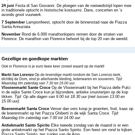
24 juni
Festa di San Giovanni. De ploegen van de roeiwedstrijd lopen mee
in traditionele optocht in historische kostuums. Dans, concerten en ‘s
avonds groot vuurwerk.
7 September
Lampionfeest, optocht door de binnenstad naar de Piazza
Santa Annuziata.
November
Rond de 6.000 marathonlopers rennen door de straten van
Florence. De marathon van Florence behoort bij de top 20 van de wereld.
Gezellige en goedkope markten
Ook in Florence is je euro twee keer zoveel waard op de markt!
Markt San Lorenzo
Op de levendige markt rondom de San Lorenzo kerk,
dichtbij de Dom, vind je allerhande kleding, lederwaren en souvenirs.
Tijd:
Maandag t/m zaterdag van 7.30 tot 19.00 uur.
Vlooienmarkt Sante Croce
Op de Vlooienmarkt bij het Piazza delle Pulci
in de wijke Sante Croce kun je bijzondere, antieke snuisterijen op de kop
tikken.
Tijd: Op alle dagen van 9.00 tot 18.30 uur (niet tussen 13.00 en
15.00 uur).
Boerenmarkt Santa Croce
Verser dan vers koop je groenten, fruit, kaas op
de boerenmarkt op het Piazza Ghiberti in de wijk Santa Croce.
Tijd:
Maandag t/m zaterdag van 7.00 tot 14.00 uur.
Antiekmarkt Santo Spirito
Elke tweede zondag van de maand is er een
grote antiekmarkt op het Piazza Santo Spirito. Een feest om rond te kijken.
Piazza Santo Spirito, ten zuiden van de Arno