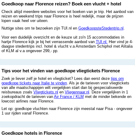
Goedkoop naar Florence reizen? Boek een vlucht + hotel
Check altijd meerdere websites voor het boeken van je trip. Het aanbod van
reizen en weekend trips naar Florence is heel redelijk, maar de prijzen
lopen vaak heel ver uiteen.
Nuttige sites om te bezoeken zijn TUI.nl en
GoedkoopsteStedentrip.nl
.
Voor een duidelijk overzicht en de keuze uit zo'n 15 accommodaties in
hartje Florence kijk je bij het verrassende aanbod van
TUI.nl.
Hier vind je 4-
daagse stedentrips incl. hotel & vlucht v.a Amsterdam Schiphol met Alitalia
of KLM al v.a ongeveer 299,- pp.
Tips voor het vinden van goedkope vliegtickets Florence
Zoek je liever zelf je hotel en vliegticket? Lees dan eerst deze
tips om
goedkope tickets naar Italie te vinden
. Als je de tarieven voor vliegtickets
van alle maatschappijen wilt vergelijken start dan bij gespecialiseerde
reisbureaus zoals
Vliegtickets.nl
en
Vliegennaar.nl
. Deze vergelijken in 1
zoekopdracht de tarieven van
Air France / KLM
met de minder bekende en
lowcost airlines naar Florence.
Let op: goedkope vluchten naar Florence zijn meestal naar Pisa - ongeveer
1 uur rijden vanaf Florence.
Goedkope hotels in Florence