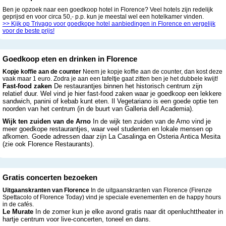
Ben je opzoek naar een goedkoop hotel in Florence? Veel hotels zijn redelijk
geprijsd en voor circa 50,- p.p. kun je meestal wel een hotelkamer vinden.
>> Kijk op Trivago voor goedkope hotel aanbiedingen in Florence en vergelijk
voor de beste prijs!
Goedkoop eten en drinken in Florence
Kopje koffie aan de counter
Neem je kopje koffie aan de counter, dan kost deze
vaak maar 1 euro. Zodra je aan een tafeltje gaat zitten ben je het dubbele kwijt!
Fast-food zaken
De restaurantjes binnen het historisch centrum zijn
relatief duur. Wel vind je hier fast-food zaken waar je goedkoop een lekkere
sandwich, panini of kebab kunt eten. Il Vegetariano is een goede optie ten
noorden van het centrum (in de buurt van Galleria dell Academia).
Wijk ten zuiden van de Arno
In de wijk ten zuiden van de Arno vind je
meer goedkope restaurantjes, waar veel studenten en lokale mensen op
afkomen. Goede adressen daar zijn La Casalinga en Osteria Antica Mesita
(zie ook Florence Restaurants).
Gratis concerten bezoeken
Uitgaanskranten van Florence
In de uitgaanskranten van Florence (Firenze
Spettacolo of Florence Today) vind je speciale evenementen en de happy hours
in de cafés.
Le Murate
In de zomer kun je elke avond gratis naar dit openluchttheater in
hartje centrum voor live-concerten, toneel en dans.