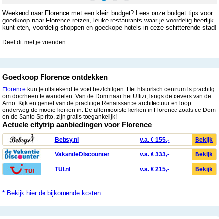
Weekend naar Florence met een klein budget? Lees onze budget tips voor
goedkoop naar Florence reizen, leuke restaurants waar je voordelig heerlijk
kunt eten, voordelig shoppen en goedkope hotels in deze schitterende stad!
Deel dit met je vrienden:
Goedkoop Florence ontdekken
Florence
kun je uitstekend te voet bezichtigen. Het historisch centrum is prachtig
om doorheen te wandelen. Van de Dom naar het Uffizi, langs de oevers van de
Arno. Kijk en geniet van de prachtige Renaissance architectuur en loop
onderweg de mooie kerken in. De allermooiste kerken in Florence zoals de Dom
en de Santo Spirito, zijn gratis toegankelijk!
Actuele citytrip aanbiedingen voor Florence
Bebsy.nl
v.a. € 155,-
Bekijk
VakantieDiscounter
v.a. € 333,-
Bekijk
TUI.nl
v.a. € 215,-
Bekijk
* Bekijk hier de bijkomende kosten