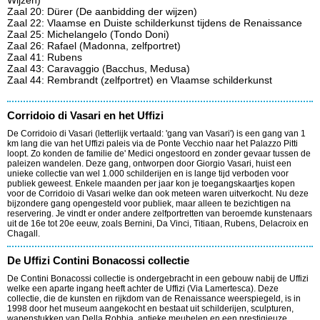
Wijzen)
Zaal 20: Dürer (De aanbidding der wijzen)
Zaal 22: Vlaamse en Duiste schilderkunst tijdens de Renaissance
Zaal 25: Michelangelo (Tondo Doni)
Zaal 26: Rafael (Madonna, zelfportret)
Zaal 41: Rubens
Zaal 43: Caravaggio (Bacchus, Medusa)
Zaal 44: Rembrandt (zelfportret) en Vlaamse schilderkunst
Corridoio di Vasari en het Uffizi
De Corridoio di Vasari (letterlijk vertaald: 'gang van Vasari') is een gang van 1
km lang die van het Uffizi paleis via de Ponte Vecchio naar het Palazzo Pitti
loopt. Zo konden de familie de' Medici ongestoord en zonder gevaar tussen de
paleizen wandelen. Deze gang, ontworpen door Giorgio Vasari, huist een
unieke collectie van wel 1.000 schilderijen en is lange tijd verboden voor
publiek geweest. Enkele maanden per jaar kon je toegangskaartjes kopen
voor de Corridoio di Vasari welke dan ook meteen waren uitverkocht. Nu deze
bijzondere gang opengesteld voor publiek, maar alleen te bezichtigen na
reservering. Je vindt er onder andere zelfportretten van beroemde kunstenaars
uit de 16e tot 20e eeuw, zoals Bernini, Da Vinci, Titiaan, Rubens, Delacroix en
Chagall.
De Uffizi Contini Bonacossi collectie
De Contini Bonacossi collectie is ondergebracht in een gebouw nabij de Uffizi
welke een aparte ingang heeft achter de Uffizi (Via Lamertesca). Deze
collectie, die de kunsten en rijkdom van de Renaissance weerspiegeld, is in
1998 door het museum aangekocht en bestaat uit schilderijen, sculpturen,
wapenstukken van Della Robbia, antieke meubelen en een prestigieuze