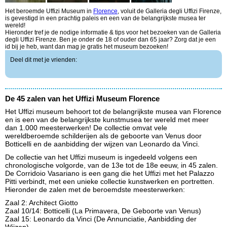
Het beroemde Uffizi Museum in
Florence
, voluit de Galleria degli Uffizi Firenze,
is gevestigd in een prachtig paleis en een van de belangrijkste musea ter
wereld!
Hieronder tref je de nodige informatie & tips voor het bezoeken van de Galleria
degli Uffizi Firenze. Ben je onder de 18 of ouder dan 65 jaar? Zorg dat je een
id bij je heb, want dan mag je gratis het museum bezoeken!
Deel dit met je vrienden:
De 45 zalen van het Uffizi Museum Florence
Het Uffizi museum behoort tot de belangrijkste musea van Florence
en is een van de belangrijkste kunstmusea ter wereld met meer
dan 1.000 meesterwerken! De collectie omvat vele
wereldberoemde schilderijen als de geboorte van Venus door
Botticelli en de aanbidding der wijzen van Leonardo da Vinci.
De collectie van het Uffizi museum is ingedeeld volgens een
chronologische volgorde, van de 13e tot de 18e eeuw, in 45 zalen.
De Corridoio Vasariano is een gang die het Uffizi met het Palazzo
Pitti verbindt, met een unieke collectie kunstwerken en portretten.
Hieronder de zalen met de beroemdste meesterwerken:
Zaal 2: Architect Giotto
Zaal 10/14: Botticelli (La Primavera, De Geboorte van Venus)
Zaal 15: Leonardo da Vinci (De Annunciatie, Aanbidding der