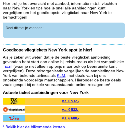
Hier tref je het overzicht met aanbod, informatie m.b.t. vluchten
naar New York en tips hoe je snel alle aanbiedingen kunt
vergelijken om het goedkoopste vliegticket naar New York te
bemachtigen!
Deel dit met je vrienden:
Goedkope vliegtickets New York spot je hier!
Als je zeker wilt weten dat je de beste vliegticket aanbieding
gevonden hebt start dan online bij reisbureaus als het sympathieke
Tix.nl
(waar je niet alleen op prijs maar ook op beenruimte kunt
vergelijken). Deze reisorganisatie vergelijken de aanbiedingen New
York van bekende airlines als
KLM
, met deals van bij ons
onbekende voordelige maatschappijen. Hieronder de beste deals
zoals gespot bij enkele vooraanstaande online reisagenten!
Actuele ticket aanbiedingen voor New York
v.a. € 532,-
v.a. € 532,-
v.a. € 688,-
* Bekijk hier de bijkomende kosten