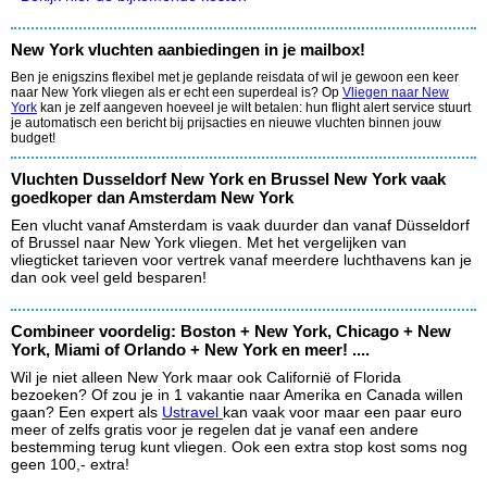
New York vluchten aanbiedingen in je mailbox!
Ben je enigszins flexibel met je geplande reisdata of wil je gewoon een keer
naar New York vliegen als er echt een superdeal is? Op
Vliegen naar New
York
kan je zelf aangeven hoeveel je wilt betalen: hun flight alert service stuurt
je automatisch een bericht bij prijsacties en nieuwe vluchten binnen jouw
budget!
Vluchten Dusseldorf New York en Brussel New York vaak
goedkoper dan Amsterdam New York
Een vlucht vanaf Amsterdam is vaak duurder dan vanaf Düsseldorf
of Brussel naar New York vliegen. Met het vergelijken van
vliegticket tarieven voor vertrek vanaf meerdere luchthavens kan je
dan ook veel geld besparen!
Combineer voordelig: Boston + New York, Chicago + New
York, Miami of Orlando + New York en meer! ....
Wil je niet alleen New York maar ook Californië of Florida
bezoeken? Of zou je in 1 vakantie naar Amerika en Canada willen
gaan? Een expert als
Ustravel
kan vaak voor maar een paar euro
meer of zelfs gratis voor je regelen dat je vanaf een andere
bestemming terug kunt vliegen. Ook een extra stop kost soms nog
geen 100,- extra!