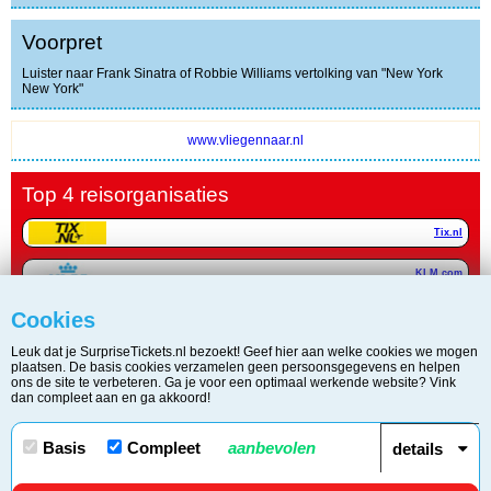
Voorpret
Luister naar Frank Sinatra of Robbie Williams vertolking van "New York
New York"
www.vliegennaar.nl
Top 4 reisorganisaties
Tix.nl
KLM.com
Cookies
TUI.nl
Leuk dat je SurpriseTickets.nl bezoekt! Geef hier aan welke cookies we mogen
Vliegennaar.nl
plaatsen. De basis cookies verzamelen geen persoonsgegevens en helpen
ons de site te verbeteren. Ga je voor een optimaal werkende website? Vink
dan compleet aan en ga akkoord!
Copyright © 2006 - 2026 Surprise Tickets / KvK 34266440 | BTW
Basis
Compleet
aanbevolen
details
817598479.B01
Disclaimer
/
Privacy & Cookie Statement
/
Contact
/