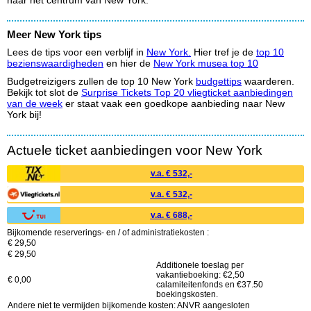
naar het centrum van New York.
Meer New York tips
Lees de tips voor een verblijf in
New York.
Hier tref je de
top 10
bezienswaardigheden
en hier de
New York musea top 10
Budgetreizigers zullen de top 10 New York
budgettips
waarderen.
Bekijk tot slot de
Surprise Tickets Top 20 vliegticket aanbiedingen
van de week
er staat vaak een goedkope aanbieding naar New
York bij!
Actuele ticket aanbiedingen voor New York
v.a. € 532,-
v.a. € 532,-
v.a. € 688,-
Bijkomende reserverings- en / of administratiekosten :
€ 29,50
€ 29,50
Additionele toeslag per
vakantieboeking: €2,50
€ 0,00
calamiteitenfonds en €37.50
boekingskosten.
Andere niet te vermijden bijkomende kosten: ANVR aangesloten