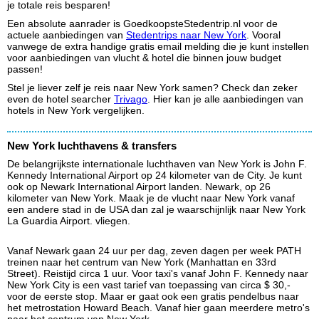
je totale reis besparen!
Een absolute aanrader is GoedkoopsteStedentrip.nl voor de
actuele aanbiedingen van
Stedentrips naar New York
. Vooral
vanwege de extra handige gratis email melding die je kunt instellen
voor aanbiedingen van vlucht & hotel die binnen jouw budget
passen!
Stel je liever zelf je reis naar New York samen? Check dan zeker
even de hotel searcher
Trivago
. Hier kan je alle aanbiedingen van
hotels in New York vergelijken.
New York luchthavens & transfers
De belangrijkste internationale luchthaven van New York is John F.
Kennedy International Airport op 24 kilometer van de City. Je kunt
ook op Newark International Airport landen. Newark, op 26
kilometer van New York. Maak je de vlucht naar New York vanaf
een andere stad in de USA dan zal je waarschijnlijk naar New York
La Guardia Airport. vliegen.
Vanaf Newark gaan 24 uur per dag, zeven dagen per week PATH
treinen naar het centrum van New York (Manhattan en 33rd
Street). Reistijd circa 1 uur. Voor taxi's vanaf John F. Kennedy naar
New York City is een vast tarief van toepassing van circa $ 30,-
voor de eerste stop. Maar er gaat ook een gratis pendelbus naar
het metrostation Howard Beach. Vanaf hier gaan meerdere metro's