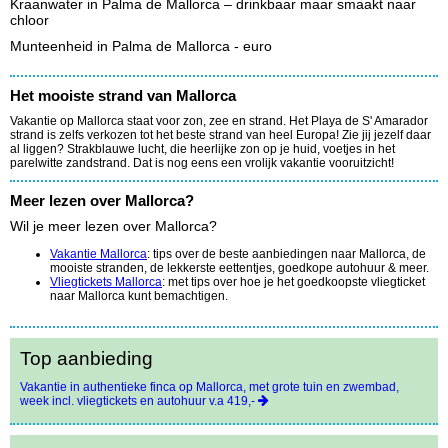
Kraanwater in Palma de Mallorca – drinkbaar maar smaakt naar
chloor
Munteenheid in Palma de Mallorca - euro
Het mooiste strand van Mallorca
Vakantie op Mallorca staat voor zon, zee en strand. Het Playa de S' Amarador
strand is zelfs verkozen tot het beste strand van heel Europa! Zie jij jezelf daar
al liggen?
Strakblauwe lucht, die heerlijke zon op je huid, voetjes in het
parelwitte zandstrand.
Dat is nog eens een vrolijk vakantie vooruitzicht!
Meer lezen over Mallorca?
Wil je meer lezen over Mallorca?
Vakantie Mallorca
: tips over de beste aanbiedingen naar Mallorca, de
mooiste stranden, de lekkerste eettentjes, goedkope autohuur & meer.
Vliegtickets Mallorca
: met tips over hoe je het goedkoopste vliegticket
naar Mallorca kunt bemachtigen.
Top aanbieding
Vakantie in authentieke finca op Mallorca, met grote tuin en zwembad,
week incl. vliegtickets en autohuur v.a 419,-