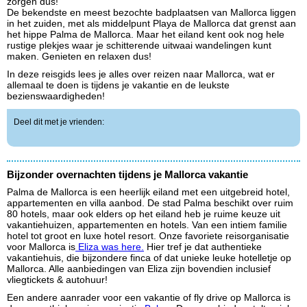
zorgen dus!
De bekendste en meest bezochte badplaatsen van Mallorca liggen
in het zuiden, met als middelpunt Playa de Mallorca dat grenst aan
het hippe Palma de Mallorca. Maar het eiland kent ook nog hele
rustige plekjes waar je schitterende uitwaai wandelingen kunt
maken. Genieten en relaxen dus!
In deze reisgids lees je alles over reizen naar Mallorca, wat er
allemaal te doen is tijdens je vakantie en de leukste
bezienswaardigheden!
Deel dit met je vrienden:
Bijzonder overnachten tijdens je Mallorca vakantie
Palma de Mallorca is een heerlijk eiland met een uitgebreid hotel,
appartementen en villa aanbod. De stad Palma beschikt over ruim
80 hotels, maar ook elders op het eiland heb je ruime keuze uit
vakantiehuizen, appartementen en hotels. Van een intiem familie
hotel tot groot en luxe hotel resort. Onze favoriete reisorganisatie
voor Mallorca is
Eliza was here.
Hier tref je dat authentieke
vakantiehuis, die bijzondere finca of dat unieke leuke hotelletje op
Mallorca. Alle aanbiedingen van Eliza zijn bovendien inclusief
vliegtickets & autohuur!
Een andere aanrader voor een vakantie of fly drive op Mallorca is