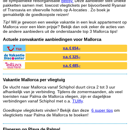
de sympathieke reisorganisatie
Bebsy.
Deze aanbieder stelt unieke
pakketten samen met. lowcost vliegtickets per bijvoorbeeld Ryanair
of Transavia en sfeervolle hotels op A-locaties . Zo boek je
gemakkelijk de goedkoopste reizen!
Tip!
Wil je gewoon een weekje vakantie in een leuk appartement op
Mallorca voor een klein prijsje? Bekijk dan ook zeker de acties van
de andere aanbieders uit de onderstaande top 3 Mallorca tips!
Actuele zonvakantie aanbiedingen voor Mallorca
v.a. € 654,-
v.a. € 325,-
v.a. € 485,-
Vakantie Mallorca per vliegtuig
De vlucht naar Mallorca vanaf Schiphol duurt circa 2 tot 3 uur
afhankelijk van je verbinding. Tijdens de zomermaanden, als veel
toeristen naar Palma de Mallorca vliegen, zijn er dagelijkse
verbindingen vanaf Schiphol met o.a.
TUIfly
.
Goedkope vliegtickets vinden?
Bekijk dan deze
6 super tips
om
vliegtickets naar Palma de Mallorca te boeken!
Flaneren op Playa de Palma!