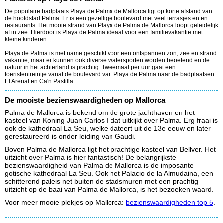
De populaire badplaats Playa de Palma de Mallorca ligt op korte afstand van
de hoofdstad Palma. Er is een gezellige boulevard met veel terrasjes en en
restaurants. Het mooie strand van Playa de Palma de Mallorca loopt geleidelijk
af in zee. Hierdoor is Playa de Palma ideaal voor een familievakantie met
kleine kinderen.
Playa de Palma is met name geschikt voor een ontspannen zon, zee en strand
vakantie, maar er kunnen ook diverse watersporten worden beoefend en de
natuur in het achterland is prachtig. Tweemaal per uur gaat een
toeristentreintje vanaf de boulevard van Playa de Palma naar de badplaatsen
El Arenal en Ca'n Pastilla.
De mooiste bezienswaardigheden op Mallorca
Palma de Mallorca is bekend om de grote jachthaven en het
kasteel van Koning Juan Carlos I dat uitkijkt over Palma. Erg fraai is
ook de kathedraal La Seu, welke dateert uit de 13e eeuw en later
gerestaureerd is onder leiding van Gaudi.
Boven Palma de Mallorca ligt het prachtige kasteel van Bellver. Het
uitzicht over Palma is hier fantastisch! De belangrijkste
bezienswaardigheid van Palma de Mallorca is de imposante
gotische kathedraal La Seu. Ook het Palacio de la Almudaina, een
schitterend paleis net buiten de stadsmuren met een prachtig
uitzicht op de baai van Palma de Mallorca, is het bezoeken waard.
Voor meer mooie plekjes op Mallorca:
bezienswaardigheden top 5
.