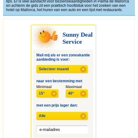
tips. Er is veel aandacht voor bezienswaardigheden in Palma de Mallorca
en achterin de gids zit een praktisch hoofdstuk voor het zoeken van een
hotel op Mallorca, het huren van een auto en een lijst met restaurants.