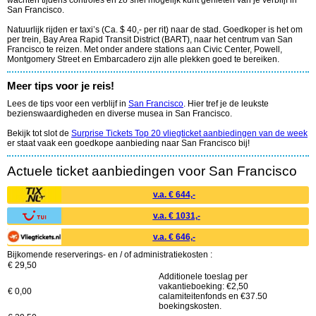
wachten tijdens controles en zo snel mogelijk kunt genieten van je verblijf in
San Francisco.
Natuurlijk rijden er taxi’s (Ca. $ 40,- per rit) naar de stad. Goedkoper is het om
per trein, Bay Area Rapid Transit District (BART), naar het centrum van San
Francisco te reizen. Met onder andere stations aan Civic Center, Powell,
Montgomery Street en Embarcadero zijn alle plekken goed te bereiken.
Meer tips voor je reis!
Lees de tips voor een verblijf in
San Francisco
. Hier tref je de leukste
bezienswaardigheden en diverse musea in San Francisco.
Bekijk tot slot de
Surprise Tickets Top 20 vliegticket aanbiedingen van de week
er staat vaak een goedkope aanbieding naar San Francisco bij!
Actuele ticket aanbiedingen voor San Francisco
v.a. € 644,-
v.a. € 1031,-
v.a. € 646,-
Bijkomende reserverings- en / of administratiekosten :
€ 29,50
Additionele toeslag per
vakantieboeking: €2,50
€ 0,00
calamiteitenfonds en €37.50
boekingskosten.