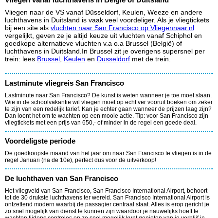
Vliegen naar de VS vanaf Düsseldorf, Keulen, Weeze en andere
luchthavens in Duitsland is vaak veel voordeliger. Als je vliegtickets
bij een site als
vluchten naar San Francisco op Vliegennaar.nl
vergelijkt, geven ze je altijd keuze uit vluchten vanaf Schiphol en
goedkope alternatieve vluchten v.a o.a Brussel (België) of
luchthavens in Duitsland.In Brussel zit je overigens supersnel per
trein: lees
Brussel
,
Keulen
en
Dusseldorf
met de trein.
Lastminute vliegreis San Francisco
Lastminute naar San Francisco? De kunst is weten wanneer je toe moet slaan.
Wie in de schoolvakantie wil vliegen moet op echt ver vooruit boeken om zeker
te zijn van een redelijk tarief. Kan je echter gaan wanneer de prijzen laag zijn?
Dan loont het om te wachten op een mooie actie. Tip: voor San Francisco zijn
vliegtickets met een prijs van 650,- of minder in de regel een goede deal.
Voordeligste periode
De goedkoopste maand van het jaar om naar San Francisco te vliegen is in de
regel Januari (na de 10e), perfect dus voor de uitverkoop!
De luchthaven van San Francisco
Het vliegveld van San Francisco, San Francisco International Airport, behoort
tot de 30 drukste luchthavens ter wereld. San Francisco International Airport is
ontzettend modern waarbij de passagier centraal staat. Alles is erop gericht je
zo snel mogelijk van dienst te kunnen zijn waardoor je nauwelijks hoeft te