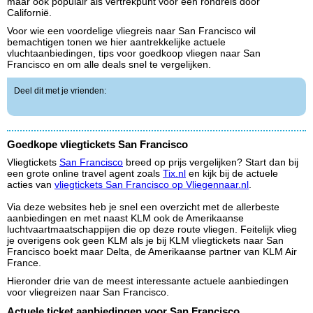
maar ook populair als vertrekpunt voor een rondreis door
Californië.
Voor wie een voordelige vliegreis naar San Francisco wil
bemachtigen tonen we hier aantrekkelijke actuele
vluchtaanbiedingen, tips voor goedkoop vliegen naar San
Francisco en om alle deals snel te vergelijken.
Deel dit met je vrienden:
Goedkope vliegtickets San Francisco
Vliegtickets
San Francisco
breed op prijs vergelijken? Start dan bij
een grote online travel agent zoals
Tix.nl
en kijk bij de actuele
acties van
vliegtickets San Francisco op Vliegennaar.nl
.
Via deze websites heb je snel een overzicht met de allerbeste
aanbiedingen en met naast KLM ook de Amerikaanse
luchtvaartmaatschappijen die op deze route vliegen. Feitelijk vlieg
je overigens ook geen KLM als je bij KLM vliegtickets naar San
Francisco boekt maar Delta, de Amerikaanse partner van KLM Air
France.
Hieronder drie van de meest interessante actuele aanbiedingen
voor vliegreizen naar San Francisco.
Actuele ticket aanbiedingen voor San Francisco