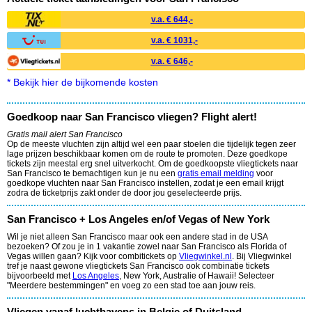
v.a. € 644,-
v.a. € 1031,-
v.a. € 646,-
* Bekijk hier de bijkomende kosten
Goedkoop naar San Francisco vliegen? Flight alert!
Gratis mail alert San Francisco
Op de meeste vluchten zijn altijd wel een paar stoelen die tijdelijk tegen zeer
lage prijzen beschikbaar komen om de route te promoten. Deze goedkope
tickets zijn meestal erg snel uitverkocht. Om de goedkoopste vliegtickets naar
San Francisco te bemachtigen kun je nu een
gratis email melding
voor
goedkope vluchten naar San Francisco instellen, zodat je een email krijgt
zodra de ticketprijs zakt onder de door jou geselecteerde prijs.
San Francisco + Los Angeles en/of Vegas of New York
Wil je niet alleen San Francisco maar ook een andere stad in de USA
bezoeken? Of zou je in 1 vakantie zowel naar San Francisco als Florida of
Vegas willen gaan? Kijk voor combitickets op
Vliegwinkel.nl
. Bij Vliegwinkel
tref je naast gewone vliegtickets San Francisco ook combinatie tickets
bijvoorbeeld met
Los Angeles
, New York, Australie of Hawaii! Selecteer
"Meerdere bestemmingen" en voeg zo een stad toe aan jouw reis.
Vliegen vanaf luchthavens in Belgie of Duitsland