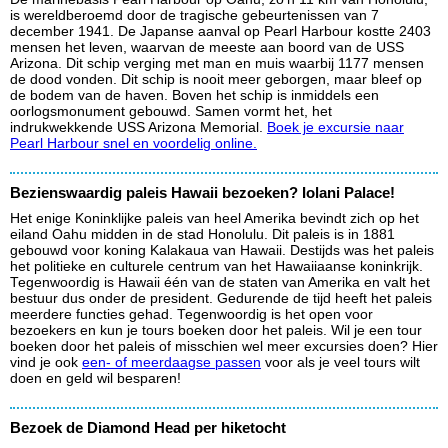
is wereldberoemd door de tragische gebeurtenissen van 7
december 1941. De Japanse aanval op Pearl Harbour kostte 2403
mensen het leven, waarvan de meeste aan boord van de USS
Arizona. Dit schip verging met man en muis waarbij 1177 mensen
de dood vonden. Dit schip is nooit meer geborgen, maar bleef op
de bodem van de haven. Boven het schip is inmiddels een
oorlogsmonument gebouwd. Samen vormt het, het
indrukwekkende USS Arizona Memorial.
Boek je excursie naar
Pearl Harbour snel en voordelig online.
Bezienswaardig paleis Hawaii bezoeken? Iolani Palace!
Het enige Koninklijke paleis van heel Amerika bevindt zich op het
eiland Oahu midden in de stad Honolulu. Dit paleis is in 1881
gebouwd voor koning Kalakaua van Hawaii. Destijds was het paleis
het politieke en culturele centrum van het Hawaiiaanse koninkrijk.
Tegenwoordig is Hawaii één van de staten van Amerika en valt het
bestuur dus onder de president. Gedurende de tijd heeft het paleis
meerdere functies gehad. Tegenwoordig is het open voor
bezoekers en kun je tours boeken door het paleis. Wil je een tour
boeken door het paleis of misschien wel meer excursies doen? Hier
vind je ook
een- of meerdaagse passen
voor als je veel tours wilt
doen en geld wil besparen!
Bezoek de Diamond Head per hiketocht