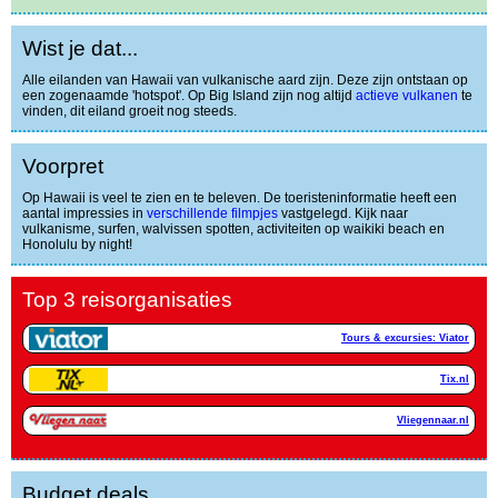
Wist je dat...
Alle eilanden van Hawaii van vulkanische aard zijn. Deze zijn ontstaan op
een zogenaamde 'hotspot'. Op Big Island zijn nog altijd
actieve vulkanen
te
vinden, dit eiland groeit nog steeds.
Voorpret
Op Hawaii is veel te zien en te beleven. De toeristeninformatie heeft een
aantal impressies in
verschillende filmpjes
vastgelegd. Kijk naar
vulkanisme, surfen, walvissen spotten, activiteiten op waikiki beach en
Honolulu by night!
Top 3 reisorganisaties
Tours & excursies: Viator
Tix.nl
Vliegennaar.nl
Budget deals