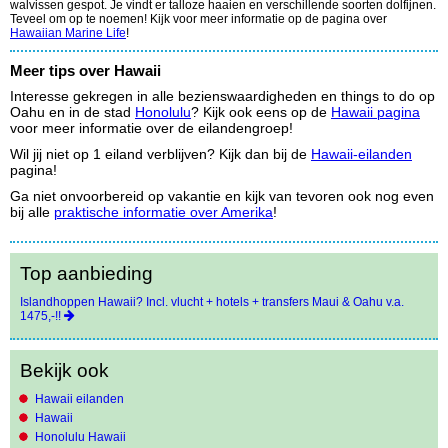
walvissen gespot. Je vindt er talloze haaien en verschillende soorten dolfijnen.
Teveel om op te noemen! Kijk voor meer informatie op de pagina over
Hawaiian Marine Life
!
Meer tips over Hawaii
Interesse gekregen in alle bezienswaardigheden en things to do op
Oahu en in de stad
Honolulu
? Kijk ook eens op de
Hawaii pagina
voor meer informatie over de eilandengroep!
Wil jij niet op 1 eiland verblijven? Kijk dan bij de
Hawaii-eilanden
pagina!
Ga niet onvoorbereid op vakantie en kijk van tevoren ook nog even
bij alle
praktische informatie over Amerika
!
Top aanbieding
Islandhoppen Hawaii? Incl. vlucht + hotels + transfers Maui & Oahu v.a.
1475,-!!
Bekijk ook
Hawaii eilanden
Hawaii
Honolulu Hawaii