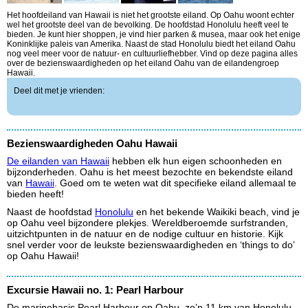
Het hoofdeiland van Hawaii is niet het grootste eiland. Op Oahu woont echter
wel het grootste deel van de bevolking. De hoofdstad Honolulu heeft veel te
bieden. Je kunt hier shoppen, je vind hier parken & musea, maar ook het enige
Koninklijke paleis van Amerika. Naast de stad Honolulu biedt het eiland Oahu
nog veel meer voor de natuur- en cultuurliefhebber. Vind op deze pagina alles
over de bezienswaardigheden op het eiland Oahu van de eilandengroep
Hawaii.
Deel dit met je vrienden:
Bezienswaardigheden Oahu Hawaii
De eilanden van Hawaii
hebben elk hun eigen schoonheden en
bijzonderheden. Oahu is het meest bezochte en bekendste eiland
van
Hawaii
. Goed om te weten wat dit specifieke eiland allemaal te
bieden heeft!
Naast de hoofdstad
Honolulu
en het bekende Waikiki beach, vind je
op Oahu veel bijzondere plekjes. Wereldberoemde surfstranden,
uitzichtpunten in de natuur en de nodige cultuur en historie. Kijk
snel verder voor de leukste bezienswaardigheden en ‘things to do’
op Oahu Hawaii!
Excursie Hawaii no. 1: Pearl Harbour
De marinebasis Pearl Harbour op Oahu, zo’n 11 km van Honolulu,