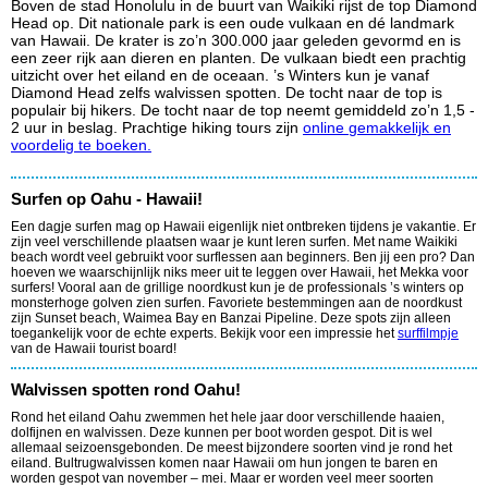
Boven de stad Honolulu in de buurt van Waikiki rijst de top Diamond
Head op. Dit nationale park is een oude vulkaan en dé landmark
van Hawaii. De krater is zo’n 300.000 jaar geleden gevormd en is
een zeer rijk aan dieren en planten. De vulkaan biedt een prachtig
uitzicht over het eiland en de oceaan. ’s Winters kun je vanaf
Diamond Head zelfs walvissen spotten. De tocht naar de top is
populair bij hikers. De tocht naar de top neemt gemiddeld zo’n 1,5 -
2 uur in beslag. Prachtige hiking tours zijn
online gemakkelijk en
voordelig te boeken.
Surfen op Oahu - Hawaii!
Een dagje surfen mag op Hawaii eigenlijk niet ontbreken tijdens je vakantie. Er
zijn veel verschillende plaatsen waar je kunt leren surfen. Met name Waikiki
beach wordt veel gebruikt voor surflessen aan beginners. Ben jij een pro? Dan
hoeven we waarschijnlijk niks meer uit te leggen over Hawaii, het Mekka voor
surfers! Vooral aan de grillige noordkust kun je de professionals ’s winters op
monsterhoge golven zien surfen. Favoriete bestemmingen aan de noordkust
zijn Sunset beach, Waimea Bay en Banzai Pipeline. Deze spots zijn alleen
toegankelijk voor de echte experts. Bekijk voor een impressie het
surffilmpje
van de Hawaii tourist board!
Walvissen spotten rond Oahu!
Rond het eiland Oahu zwemmen het hele jaar door verschillende haaien,
dolfijnen en walvissen. Deze kunnen per boot worden gespot. Dit is wel
allemaal seizoensgebonden. De meest bijzondere soorten vind je rond het
eiland. Bultrugwalvissen komen naar Hawaii om hun jongen te baren en
worden gespot van november – mei. Maar er worden veel meer soorten