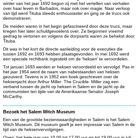
winter van het jaar 1692 begon zij met het vertellen van verhalen
over haar leven in Barbados, maar ook over magie. Naar verloop
van tijd werd Tituba steeds enthousiaster en ging ze de trucs ook
demonstreren.
De meiden waren in het begin gefascineerd door deze trucs, maar
kregen hier later schuldgevoelens over. Ze begonnen vreemd
gedrag te vertonen en volgens de dorpsarts waren ze behekst door
Tituba.
Dit was in het kort de directe aanleiding voor de executies die
tussen 1692 en 1693 hebben plaatsgevonden. In mei 1692 werd
een speciale rechtbank ingesteld om de 'heksen' te veroordelen.
Tot januari 1693 werden er heksen veroordeeld en vervolgd. Pas in
het jaar 1954 werd de naam van nabestaanden van heksen
gezuiverd. Tevens is in 1952 een boek geschreven over de
heksenjacht door Arthur Miller: The Crucible. Miller zag een
verband tussen de jacht op heksen in Salem en de jacht op de
communisten ten tijde van de Amerikaanse Senator Joseph
McCarthy.
Bezoek het Salem Witch Museum
Een van de grootste bezienswaardigheden in Salem is het Salem
Witch Museum. Dit museum geeft je een impressie van Salem in de
tijd van de heksenvervolgingen.
Open: het hele jaar van 10.00 tot 17.00 uur en tot 19.00 uur in juli