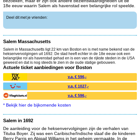
bezoeken, maar er zijn ook andere bezienswaardigheden uit de
18e eeuw waarin Salem als havenstad een belangrijke rol speelde.
Deel dit met je vrienden:
Salem Massachusetts
Salem in Massachusetts ligt 22 km van Boston en is met name bekend van de
heksenvervolgingen uit 1692. De stad heeft echter in de 18e eeuw ook een
belangrijke rol als havenstad gehad en is een van de rijkste steden in de USA
geweest en dat is nog steeds te zien in de oude statige gebouwen.
Actuele ticket aanbiedingen voor Boston
v.a. € 596,-
v.a. € 1027,-
v.a. € 596,-
* Bekijk hier de bijkomende kosten
Salem in 1692
De aanleiding voor de heksenvervolgingen zijn de verhalen van
Tituba Boyer. Zij was een Caribische/Indische slaaf die de kinderen
Berry Parris en Abigail Williams in het geheim vermaakte. In de