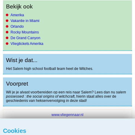
Bekijk ook
Amerika
Vakantie in Miami
Orlando
Rocky Mountains
De Grand Canyon
Vliegtickets Amerika
Wist je dat...
Het Salem high school football team heet de Witches.
Voorpret
Wil je je alvast voorbereiden op een reis naar Salem? Lees dan nu
salem
possessed : the social origins of witchcraft
, hierin staat alles over de
geschiedenis van heksenvervolging in deze stad!
www.vliegennaar.nl
Bekijk aanbiedingen van:
Cookies