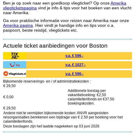
Ben je op zoek naar een goedkoop vliegticket? Op onze
Amerika
vliegticketspagina
vind je info & tips voor het boeken van een vlucht
naar Amerika.
Ga voor praktische informatie voor reizen naar Amerika naar onze
Amerika pagina
. Hier vindt je handige info en tips voor o.a.
paspoort, beste reistijd, vliegtickets etc.
Actuele ticket aanbiedingen voor Boston
v.a. € 596,-
v.a. € 1027,-
v.a. € 596,-
Bijkomende reserverings- en / of administratiekosten :
€ 29,50
Additionele toeslag per
vakantieboeking: €2,50
€ 0,00
calamiteitenfonds en €37.50
boekingskosten.
€ 29,50
Andere niet te vermijden bijkomende kosten: ANVR aangesloten
reisorganisaties berekenen een bijdrage van € 2.50 per boeking voor het
calamiteitenfonds.
Deze toeslagen zijn het laatste nagekeken op 03 juni 2026