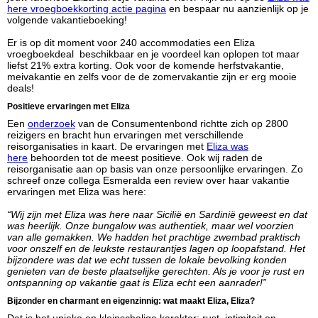
here vroegboekkorting actie pagina
en bespaar nu aanzienlijk op je
volgende vakantieboeking!
Er is op dit moment voor 240 accommodaties een Eliza
vroegboekdeal beschikbaar en je voordeel kan oplopen tot maar
liefst 21% extra korting. Ook voor de komende herfstvakantie,
meivakantie en zelfs voor de de zomervakantie zijn er erg mooie
deals!
Positieve ervaringen met Eliza
Een
onderzoek
van de Consumentenbond richtte zich op 2800
reizigers en bracht hun ervaringen met verschillende
reisorganisaties in kaart. De ervaringen met
Eliza was
here
behoorden tot de meest positieve. Ook wij raden de
reisorganisatie aan op basis van onze persoonlijke ervaringen. Zo
schreef onze collega Esmeralda een review over haar vakantie
ervaringen met Eliza was here:
“Wij zijn met Eliza was here naar Sicilië en Sardinië geweest en dat
was heerlijk. Onze bungalow was authentiek, maar wel voorzien
van alle gemakken. We hadden het prachtige zwembad praktisch
voor onszelf en de leukste restaurantjes lagen op loopafstand. Het
bijzondere was dat we echt tussen de lokale bevolking konden
genieten van de beste plaatselijke gerechten. Als je voor je rust en
ontspanning op vakantie gaat is Eliza echt een aanrader!”
Bijzonder en charmant en eigenzinnig: wat maakt Eliza, Eliza?