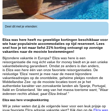
Deel dit met je vrienden:
Eliza was here heeft nu geweldige kortingen beschikbaar voor
wie haar populairste accommodaties op tijd reserveert. Lees
snel hoe je tot maar liefst 21% korting ontvangt op zonnige
vakanties naar de mooiste bestemmingen!
Bijzondere vakantie in Europa? Eliza was here is een
reisorganisatie die nog écht
value for money
biedt en je een unieke
vakantiebeleving garandeert. Omdat ze anders is dan anders,
is
Eliza was here
één van onze favoriete reisorganisaties. De
reislustige ‘Eliza’ neemt je mee naar de meest bijzondere
vakantieadresjes op de onontdekte, geheime plekjes rondom de
Middellandse Zee: op de mooiste locaties toont ze je het
authentieke karakter van zonvakantie landen als Spanje, Portugal,
Italië en Griekenland. Ver weg van het massa toerisme want; "
Waar
iedereen rechts afslaat, gaat Eliza linksaf."
Eliza was here vroegboekkorting
Wil je zeker weten dat jij de volgende keer voor een leuk prijsje op
jouw favoriete Eliza adresje vakantie viert? Kijk dan op de
Eliza was