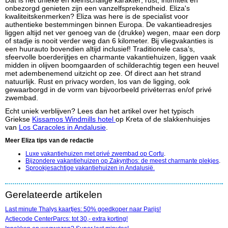
Dat is het unieke en kleinschalige karakter; r
ust, intimiteit en
onbezorgd genieten zijn een vanzelfsprekendheid. Eliza's
kwaliteitskenmerken? Eliza was here is de specialist voor
authentieke bestemmingen binnen Europa. De vakantieadresjes
liggen altijd net ver genoeg van de (drukke) wegen, maar een dorp
of stadje is nooit verder weg dan 6 kilometer. Bij vliegvakanties is
een huurauto bovendien altijd inclusief! Traditionele casa’s,
sfeervolle boerderijtjes en charmante vakantiehuizen, liggen vaak
midden in olijven boomgaarden of schilderachtig tegen een heuvel
met adembenemend uitzicht op zee. Of direct aan het strand
natuurlijk. Rust en privacy worden, los van de ligging, ook
gewaarborgd in de vorm van bijvoorbeeld privéterras en/of privé
zwembad.
Echt uniek verblijven? Lees dan het artikel over het typisch
Griekse
K
issamos Windmills hotel
op Kreta of de slakkenhuisjes
van
Los Caracoles in Andalusie
.
Meer Eliza tips van de redactie
Luxe vakantiehuizen met privé zwembad op Corfu
.
Bijzondere vakantiehuizen op Zakynthos: de meest charmante plekjes
.
Sprookjesachtige vakantiehuizen in Andalusië.
Gerelateerde artikelen
Last minute Thalys kaartjes: 50% goedkoper naar Parijs!
Actiecode CenterParcs: tot 30,- extra korting!