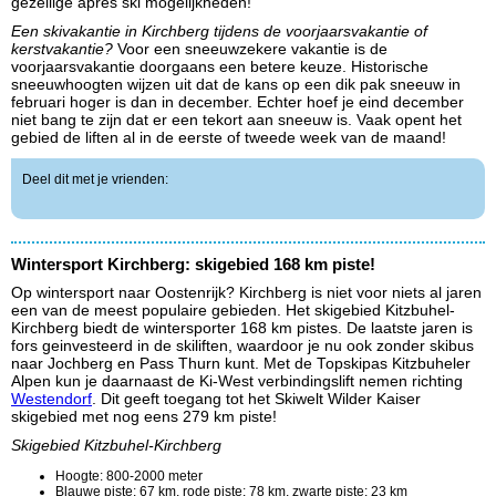
gezellige apres ski mogelijkheden!
Een skivakantie in Kirchberg tijdens de voorjaarsvakantie of
kerstvakantie?
Voor een sneeuwzekere vakantie is de
voorjaarsvakantie doorgaans een betere keuze. Historische
sneeuwhoogten wijzen uit dat de kans op een dik pak sneeuw in
februari hoger is dan in december. Echter hoef je eind december
niet bang te zijn dat er een tekort aan sneeuw is. Vaak opent het
gebied de liften al in de eerste of tweede week van de maand!
Deel dit met je vrienden:
Wintersport Kirchberg: skigebied 168 km piste!
Op wintersport naar Oostenrijk? Kirchberg is niet voor niets al jaren
een van de meest populaire gebieden. Het skigebied Kitzbuhel-
Kirchberg biedt de wintersporter 168 km pistes. De laatste jaren is
fors geinvesteerd in de skiliften, waardoor je nu ook zonder skibus
naar Jochberg en Pass Thurn kunt. Met de Topskipas Kitzbuheler
Alpen kun je daarnaast de Ki-West verbindingslift nemen richting
Westendorf
. Dit geeft toegang tot het Skiwelt Wilder Kaiser
skigebied met nog eens 279 km piste!
Skigebied Kitzbuhel-Kirchberg
Hoogte: 800-2000 meter
Blauwe piste: 67 km, rode piste: 78 km, zwarte piste: 23 km