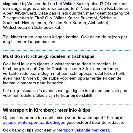
skigebied bij Westendorf en het Wilder Kaisergebied? Of een keer
een dagje ergens anders wintersporten? Neem dan de Kitzbuheler
Alpen AllStarCard. Deze pas is iets duurder, maar geeft toegang tot
7 skigebieden in Tirol! O.a. Wilder Kaiser Brixental, Skicircus
Saalbach-Hinterglemm, Zell am See-Kaprun, Alpbachtal,
Wildschönau en Schneewinkel.
Tip: kinderen en jongeren krijgen korting. Ook dalen de prijzen per
dag bij meerdaagse passen.
Must do in Kirchberg: rodelen mit schnapps
Ook heel leuk om tijdens je wintersport te doen is rodelen. In
Kirchberg kan dat! Op de Gaisberg is een 3,5 kilometer lange,
verlichte rodelbaan. Begin met een schnappsje, rodel tot de helft,
even naar binnen bij de stube voor een opwarmertje en dan de
laatste kilometers naar beneden!
Let op: je skipas is 's avonds niet geldig. Je krijgt een speciale pas
voor het rodelen. Slee's zijn te huur bij de skilift!
Wintersport in Kirchberg: meer info & tips
Op zoek naar een top aanbieding voor de wintersport? Kijk bij de
actuele wintersport aanbiedingen
geselecteerd door de redactie.
Ook handig: tips voor een
wintersport vakantie met kerst
.