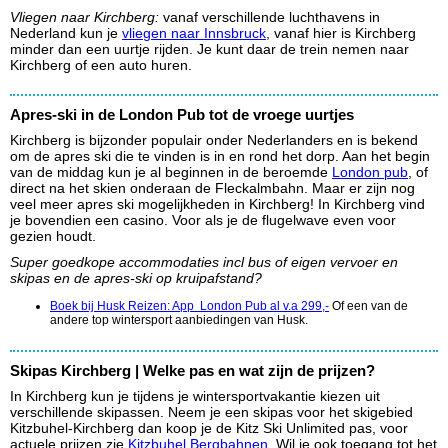
Vliegen naar Kirchberg:
vanaf verschillende luchthavens in
Nederland kun je
vliegen naar Innsbruck
, vanaf hier is Kirchberg
minder dan een uurtje rijden. Je kunt daar de trein nemen naar
Kirchberg of een auto huren.
Apres-ski in de London Pub tot de vroege uurtjes
Kirchberg is bijzonder populair onder Nederlanders en is bekend
om de apres ski die te vinden is in en rond het dorp. Aan het begin
van de middag kun je al beginnen in de beroemde
London pub
, of
direct na het skien onderaan de Fleckalmbahn. Maar er zijn nog
veel meer apres ski mogelijkheden in Kirchberg! In Kirchberg vind
je bovendien een casino. Voor als je de flugelwave even voor
gezien houdt.
Super goedkope accommodaties incl bus of eigen vervoer en
skipas en de apres-ski op kruipafstand?
Boek bij Husk Reizen: App London Pub al v.a 299,-
Of een van de
andere top wintersport aanbiedingen van Husk.
Skipas Kirchberg | Welke pas en wat zijn de prijzen?
In Kirchberg kun je tijdens je wintersportvakantie kiezen uit
verschillende skipassen. Neem je een skipas voor het skigebied
Kitzbuhel-Kirchberg dan koop je de Kitz Ski Unlimited pas, voor
actuele prijzen zie
Kitzbuhel Bergbahnen
. Wil je ook toegang tot het