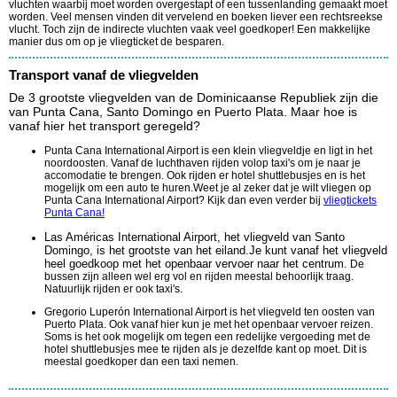
vluchten waarbij moet worden overgestapt of een tussenlanding gemaakt moet
worden. Veel mensen vinden dit vervelend en boeken liever een rechtsreekse
vlucht. Toch zijn de indirecte vluchten vaak veel goedkoper! Een makkelijke
manier dus om op je vliegticket de besparen.
Transport vanaf de vliegvelden
De 3 grootste vliegvelden van de Dominicaanse Republiek zijn die
van Punta Cana, Santo Domingo en Puerto Plata. Maar hoe is
vanaf hier het transport geregeld?
Punta Cana International Airport is een klein vliegveldje en ligt in het
noordoosten. Vanaf de luchthaven rijden volop taxi's om je naar je
accomodatie te brengen. Ook rijden er hotel shuttlebusjes en is het
mogelijk om een auto te huren.Weet je al zeker dat je wilt vliegen op
Punta Cana International Airport? Kijk dan even verder bij
vliegtickets
Punta Cana!
Las Américas International Airport, het vliegveld van Santo
Domingo, is het grootste van het eiland.Je kunt vanaf het vliegveld
heel goedkoop met het openbaar vervoer naar het centrum.
De
bussen zijn alleen wel erg vol en rijden meestal behoorlijk traag.
Natuurlijk rijden er ook taxi's.
Gregorio Luperón International Airport is het vliegveld ten oosten van
Puerto Plata. Ook vanaf hier kun je met het openbaar vervoer reizen.
Soms is het ook mogelijk om tegen een redelijke vergoeding met de
hotel shuttlebusjes mee te rijden als je dezelfde kant op moet. Dit is
meestal goedkoper dan een taxi nemen.