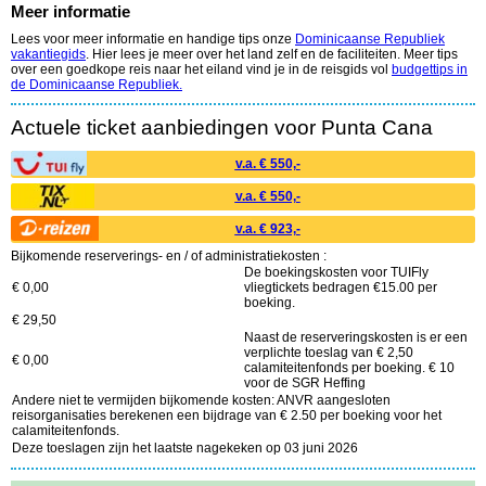
Meer informatie
Lees voor meer informatie en handige tips onze
Dominicaanse Republiek
vakantiegids
. Hier lees je meer over het land zelf en de faciliteiten. Meer tips
over een goedkope reis naar het eiland vind je in de reisgids vol
budgettips in
de Dominicaanse Republiek.
Actuele ticket aanbiedingen voor Punta Cana
v.a. € 550,-
v.a. € 550,-
v.a. € 923,-
Bijkomende reserverings- en / of administratiekosten :
De boekingskosten voor TUIFly
€ 0,00
vliegtickets bedragen €15.00 per
boeking.
€ 29,50
Naast de reserveringskosten is er een
verplichte toeslag van € 2,50
€ 0,00
calamiteitenfonds per boeking. € 10
voor de SGR Heffing
Andere niet te vermijden bijkomende kosten: ANVR aangesloten
reisorganisaties berekenen een bijdrage van € 2.50 per boeking voor het
calamiteitenfonds.
Deze toeslagen zijn het laatste nagekeken op 03 juni 2026