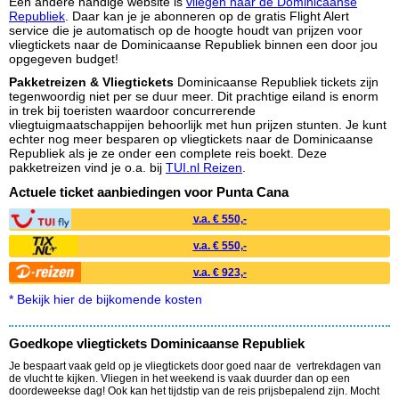
Een andere handige website is
vliegen naar de Dominicaanse
Republiek
. Daar kan je je abonneren op de gratis Flight Alert
service die je automatisch op de hoogte houdt van prijzen voor
vliegtickets naar de Dominicaanse Republiek binnen een door jou
opgegeven budget!
Pakketreizen
& Vliegtickets
Dominicaanse Republiek tickets zijn
tegenwoordig niet per se duur meer. Dit prachtige eiland is enorm
in trek bij toeristen waardoor concurrerende
vliegtuigmaatschappijen behoorlijk met hun prijzen stunten. Je kunt
echter nog meer besparen op vliegtickets naar de Dominicaanse
Republiek als je ze onder een complete reis boekt. Deze
pakketreizen vind je o.a. bij
TUI.nl Reizen
.
Actuele ticket aanbiedingen voor Punta Cana
v.a. € 550,-
v.a. € 550,-
v.a. € 923,-
* Bekijk hier de bijkomende kosten
Goedkope vliegtickets Dominicaanse Republiek
Je bespaart vaak geld op je vliegtickets door goed naar de vertrekdagen van
de vlucht te kijken. Vliegen in het weekend is vaak duurder dan op een
doordeweekse dag! Ook kan het tijdstip van de reis prijsbepalend zijn. Mocht