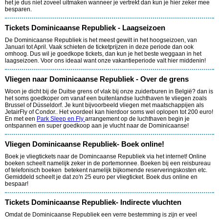
het je dus niet zoveel uitmaken wanneer je vertrekt dan kun je hier zeker mee
besparen.
Tickets Dominicaanse Republiek - Laagseizoen
De Dominicaanse Republiek is het meest gewilt in het hoogseizoen, van
Januari tot April. Vaak schieten de ticketprijzen in deze periode dan ook
omhoog. Dus wil je goedkope tickets, dan kun je het beste weggaan in het
laagseizoen. Voor ons ideaal want onze vakantieperiode valt hier middenin!
Vliegen naar Dominicaanse Republiek - Over de grens
Woon je dicht bij de Duitse grens of vlak bij onze zuiderburen in België? dan is
het soms goedkoper om vanaf een buitenlandse luchthaven te vliegen zoals
Brussel of Düsseldorf. Je kunt bijvoorbeeld vliegen met maatschappijen als
JetairFly of Condor.. Het voordeel kan hierdoor soms wel oplopen tot 200 euro!
En met een
Park Sleep en Fly
arrangement op de luchthaven begin je
ontspannen en super goedkoop aan je vlucht naar de Dominicaanse!
Vliegen Dominicaanse Republiek- Boek online!
Boek je vliegtickets naar de Domincaanse Republiek via het internet! Online
boeken scheelt namelijk zeker in de portemonnee. Boeken bij een reisbureau
of telefonisch boeken betekent namelijk bijkomende reserveringskosten etc.
Gemiddeld scheelt je dat zo'n 25 euro per vliegticket. Boek dus online en
bespaar!
Tickets Dominicaanse Republiek- Indirecte vluchten
Omdat de Dominicaanse Republiek een verre bestemming is zijn er veel