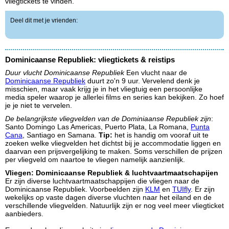
vliegtickets te vinden.
Deel dit met je vrienden:
Dominicaanse Republiek: vliegtickets & reistips
Duur vlucht Dominicaanse Republiek
Een vlucht naar de
Dominicaanse Republiek
duurt zo'n 9 uur. Vervelend denk je
misschien, maar vaak krijg je in het vliegtuig een persoonlijke
media speler waarop je allerlei films en series kan bekijken. Zo hoef
je je niet te vervelen.
De belangrijkste vliegvelden van de Dominiaanse Republiek zijn
:
Santo Domingo Las Americas, Puerto Plata, La Romana,
Punta
Cana
, Santiago en Samana.
Tip:
het is handig om vooraf uit te
zoeken welke vliegvelden het dichtst bij je accommodatie liggen en
daarvan een prijsvergelijking te maken. Soms verschillen de prijzen
per vliegveld om naartoe te vliegen namelijk aanzienlijk.
Vliegen: Dominicaanse Republiek & luchtvaartmaatschapijen
Er zijn diverse luchtvaartmaatschappijen die vliegen naar de
Dominicaanse Republiek. Voorbeelden zijn
KLM
en
TUIfly
. Er zijn
wekelijks op vaste dagen diverse vluchten naar het eiland en de
verschillende vliegvelden. Natuurlijk zijn er nog veel meer vliegticket
aanbieders.