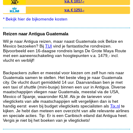
v.a. € 1017,-
v.a. € 1251,-
* Bekijk hier de bijkomende kosten
Reizen naar Antigua Guatemala
Wil je naar Antigua reizen, maar naast Guatemala ook Belize en
Mexico bezoeken? Bij
TUI
vind je fantastische rondreizen.
Bijvoorbeeld een 16-daagse rondreis langs De Grote Maya Route
met een aaneenschakeling van hoogtepunten v.a. 1479,- incl.
vlucht en verblijf!
Backpackers zullen er meestal voor kiezen om zelf hun reis naar
Guatemala samen te stellen. Het beste vlieg je naar Guatemala
city. De vlucht duurt gemiddeld 14 uur. Daarvandaan ben je met
een taxi of
shuttle
(mini-busje) binnen een uur in Antigua. Diverse
maatschappijen vliegen naar Guatemala, meestal via de USA,
Mexico of Spanje, waaronder KLM. Als je de tarieven voor
vliegtickets van alle maatschappijen wilt vergelijken dan is het
handig eerst even bij budget vliegtickets specialisten als
Tix.nl
te
kijken. Je hebt dan meteen een overzicht van alle relevante airlines
en speciale acties. Tip: Er is een Caribisch eiland dat Antigua heet.
Vergis je niet bij het boeken van je vliegtickets!