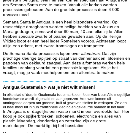
jewelste in Antigua. Veel mensen komen speciaal naar Antigua toe
om Semana Santa mee te maken. Vanuit alle kerken worden
processies gehouden. Aan de grootste processies doen 4.000
mensen mee!
Semana Santa in Antiqua is een heel bijzondere ervaring. Op
reusachtige draagbaren worden heilige beelden van Jezus en
Maria gedragen, soms wel door 80 man, 40 aan elke zijde. Allen
hebben speciale zwarte of paarse gewaden aan. Op de Heilige
Vrijdag loopt er een heel leger Romeinen voorop. Achteraan loopt
altijd een orkest, met zware tromslagen en trompetten.
De Semana Santa processies lopen over
alfombras
. Dat zijn
prachtige kleurige tapijten op straat van dennenaalden, bloemen en
patronen van gekleurd zaagsel. Aan deze alfombras werken hele
families urenlang voordat een processie langskomt. Als je het
vraagt, mag je vaak meehelpen om een alfombra te maken.
Antigua Guatemala > wat je niet wilt missen!
In elke stad of dorp in Guatemala is de markt een feest van kleur. Alle mogelijke
handelswaar wordt uitgestald en aangeprezen. Vrouwen komen uit
omringende dorpen om groente, fruit of geweven stoffen te verkopen. Ze zien
er heel mooi uit in hun traditionele kleding en gekleurde banden in het haar.
In Antigua is er dagelijks een vaste markt in een overdekte hal. Hier
koop je ook spijkerbroeken, schoenen, electronica en alles van
plastic. Maandag, donderdag en zaterdag zijn de grote
marktdagen. De markt ligt bij het busstation.