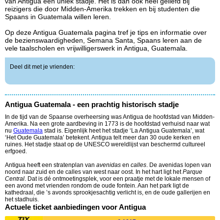
van Antigua een uniek stadje. Het is dan ook heel geliefd bij
reizigers die door Midden-Amerika trekken en bij studenten die
Spaans in Guatemala willen leren.
Op deze Antigua Guatemala pagina tref je tips en informatie over
de bezienswaardigheden, Semana Santa, Spaans leren aan de
vele taalscholen en vrijwilligerswerk in Antigua, Guatemala.
Deel dit met je vrienden:
Antigua Guatemala - een prachtig historisch stadje
In de tijd van de Spaanse overheersing was Antigua de hoofdstad van Midden-
Amerika. Na een grote aardbeving in 1773 is de hoofdstad verhuisd naar wat
nu
Guatemala
stad is. Eigenlijk heet het stadje ‘La Antigua Guatemala’, wat
‘Het Oude Guatemala’ betekent. Antigua telt meer dan 30 oude kerken en
ruines. Het stadje staat op de UNESCO wereldlijst van beschermd cultureel
erfgoed.
Antigua heeft een stratenplan van
avenidas
en
calles
. De avenidas lopen van
noord naar zuid en de calles van west naar oost. In het hart ligt het
Parque
Central
. Dat is
dé ontmoetingsplek, voor een praatje met de lokale mensen of
een avond met vrienden rondom de oude fontein. Aan het park ligt de
kathedraal, die ’s avonds sprookjesachtig verlicht is, en de oude gallerijen en
het stadhuis.
Actuele ticket aanbiedingen voor Antigua