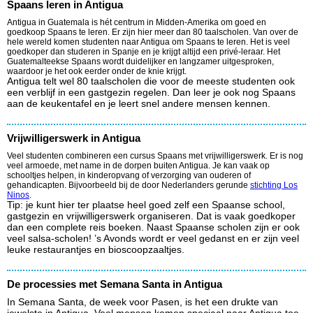
Spaans leren in Antigua
Antigua in Guatemala is hét centrum in Midden-Amerika om goed en
goedkoop Spaans te leren. Er zijn hier meer dan 80 taalscholen. Van over de
hele wereld komen studenten naar Antigua om Spaans te leren. Het is veel
goedkoper dan studeren in Spanje en je krijgt altijd een privé-leraar. Het
Guatemalteekse Spaans wordt duidelijker en langzamer uitgesproken,
waardoor je het ook eerder onder de knie krijgt.
Antigua telt wel 80 taalscholen die voor de meeste studenten ook
een verblijf in een gastgezin regelen. Dan leer je ook nog Spaans
aan de keukentafel en je leert snel andere mensen kennen.
Vrijwilligerswerk in Antigua
Veel studenten combineren een cursus Spaans met vrijwilligerswerk. Er is nog
veel armoede, met name in de dorpen buiten Antigua. Je kan vaak op
schooltjes helpen, in kinderopvang of verzorging van ouderen of
gehandicapten. Bijvoorbeeld bij de door Nederlanders gerunde
stichting Los
Ninos
.
Tip: je kunt hier ter plaatse heel goed zelf een Spaanse school,
gastgezin en vrijwilligerswerk organiseren. Dat is vaak goedkoper
dan een complete reis boeken. Naast Spaanse scholen zijn er ook
veel salsa-scholen! ’s Avonds wordt er veel gedanst en er zijn veel
leuke restaurantjes en bioscoopzaaltjes.
De processies met Semana Santa in Antigua
In Semana Santa, de week voor Pasen, is het een drukte van