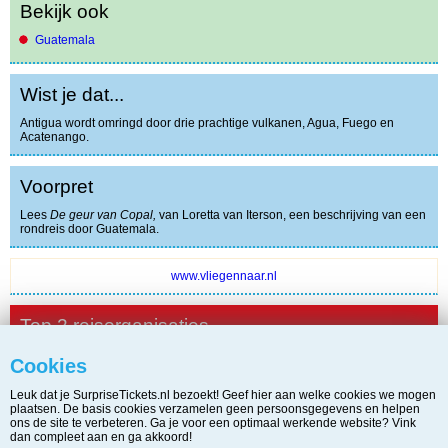
Bekijk ook
Guatemala
Wist je dat...
Antigua wordt omringd door drie prachtige vulkanen, Agua, Fuego en
Acatenango.
Voorpret
Lees
De geur van Copal,
van Loretta van Iterson, een beschrijving van een
rondreis door Guatemala.
www.vliegennaar.nl
Top 2 reisorganisaties
Cookies
TUI.nl
Leuk dat je SurpriseTickets.nl bezoekt! Geef hier aan welke cookies we mogen
Vliegennaar.nl
plaatsen. De basis cookies verzamelen geen persoonsgegevens en helpen
ons de site te verbeteren. Ga je voor een optimaal werkende website? Vink
dan compleet aan en ga akkoord!