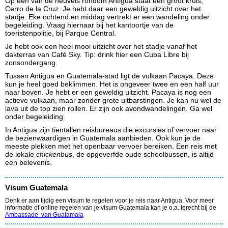
Op een van de heuvels rondom Antigua staat een groot kruis,
Cerro de la Cruz. Je hebt daar een geweldig uitzicht over het
stadje. Eke ochtend en middag vertrekt er een wandeling onder
begeleiding. Vraag hiernaar bij het kantoortje van de
toeristenpolitie, bij Parque Central.
Je hebt ook een heel mooi uitzicht over het stadje vanaf het
dakterras van Café Sky. Tip: drink hier een Cuba Libre bij
zonsondergang.
Tussen Antigua en Guatemala-stad ligt de vulkaan Pacaya. Deze
kun je heel goed beklimmen. Het is ongeveer twee en een half uur
naar boven. Je hebt er een geweldig uitzicht. Pacaya is nog een
actieve vulkaan, maar zonder grote uitbarstingen. Je kan nu wel de
lava uit de top zien rollen. Er zijn ook avondwandelingen. Ga wel
onder begeleiding.
In Antigua zijn tientallen reisbureaus die excursies of vervoer naar
de bezienwaardigen in Guatemala aanbieden. Ook kun je de
meeste plekken met het openbaar vervoer bereiken. Een reis met
de lokale
chickenbus
, de opgeverfde oude schoolbussen, is altijd
een belevenis.
Visum Guatemala
Denk er aan tijdig een visum te regelen voor je reis naar Antigua. Voor meer
informatie of online regelen van je visum Guatemala kan je o.a. terecht bij de
Ambassade van Guatamala