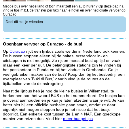
Met de bus over het eiland of toch maar zelf een auto huren? Op deze pagina
vind je tips m.b.t. de transfer per taxi naar je hotel en over het lokale vervoer op
Curacao.
Deel dit met je vrienden:
Openbaar vervoer op Curacao - de bus!
Op
Curacao
rijdt een lijnbus zoals we die in Nederland ook kennen.
De bussen stoppen alleen bij de haltes, tussendoor in- en
uitstappen is niet mogelijk. Ze rijden meestal best op tijd en vaak
maar één keer per uur. De belangrijkste stations zijn te vinden bij
het postkantoor in Punda en bij het viaduct in Otrobanda. Ga je
veel gebruiken maken van de bus? Koop dan bij het busbedrijf een
exemplaar van ‘Buki di Bus,' daarin vind je de routes en de
tijdtabellen van de dienstregeling.
Naast de lijnbus heb je nog de kleine busjes in Willemstad, te
herkennen aan het woord BUS op het nummerbord. De busjes kan
je overal aanhouden en je kan je laten afzetten waar je wilt. Je kan
beter niet bij een officiële bushalte gaan staan, omdat ze daar
eigenlijk niet mogen stoppen loop je het risico dat het busje
doorrijdt. Een enkeltje kost tussen de 1 en 4 NAF. Een goedkope
manier van reizen dus! Vind hier
meer budgettips
.