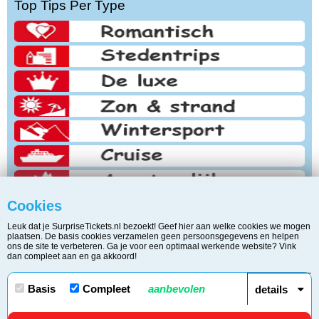
Top Tips Per Type
Cookies
Leuk dat je SurpriseTickets.nl bezoekt! Geef hier aan welke cookies we mogen
plaatsen. De basis cookies verzamelen geen persoonsgegevens en helpen
ons de site te verbeteren. Ga je voor een optimaal werkende website? Vink
dan compleet aan en ga akkoord!
Copyright © 2006 - 2026 Surprise Tickets / KvK 34266440 | BTW
Basis
Compleet
aanbevolen
details
817598479.B01
Disclaimer
/
Privacy & Cookie Statement
/
Contact
/