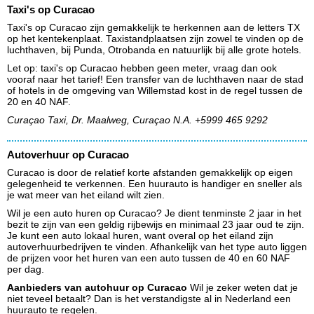
Taxi's op Curacao
Taxi's op Curacao zijn gemakkelijk te herkennen aan de letters TX
op het kentekenplaat. Taxistandplaatsen zijn zowel te vinden op de
luchthaven, bij Punda, Otrobanda en natuurlijk bij alle grote hotels.
Let op: taxi's op Curacao hebben geen meter, vraag dan ook
vooraf naar het tarief! Een transfer van de luchthaven naar de stad
of hotels in de omgeving van Willemstad kost in de regel tussen de
20 en 40 NAF.
Curaçao Taxi, Dr. Maalweg, Curaçao N.A. +5999 465 9292
Autoverhuur op Curacao
Curacao is door de relatief korte afstanden gemakkelijk op eigen
gelegenheid te verkennen. Een huurauto is handiger en sneller als
je wat meer van het eiland wilt zien.
Wil je een auto huren op Curacao? Je dient tenminste 2 jaar in het
bezit te zijn van een geldig rijbewijs en minimaal 23 jaar oud te zijn.
Je kunt een auto lokaal huren, want overal op het eiland zijn
autoverhuurbedrijven te vinden. Afhankelijk van het type auto liggen
de prijzen voor het huren van een auto tussen de 40 en 60 NAF
per dag.
Aanbieders van autohuur op Curacao
Wil je zeker weten dat je
niet teveel betaalt? Dan is het verstandigste al in Nederland een
huurauto te regelen.