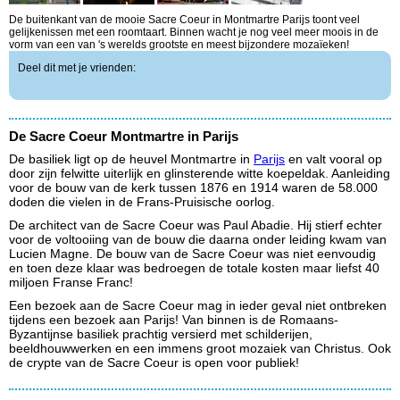
De buitenkant van de mooie Sacre Coeur in Montmartre Parijs toont veel
gelijkenissen met een roomtaart. Binnen wacht je nog veel meer moois in de
vorm van een van 's werelds grootste en meest bijzondere mozaïeken!
Deel dit met je vrienden:
De Sacre Coeur Montmartre in Parijs
De basiliek ligt op de heuvel Montmartre in
Parijs
en valt vooral op
door zijn felwitte uiterlijk en glinsterende witte koepeldak. Aanleiding
voor de bouw van de kerk tussen 1876 en 1914 waren de 58.000
doden die vielen in de Frans-Pruisische oorlog.
De architect van de Sacre Coeur was Paul Abadie. Hij stierf echter
voor de voltooiing van de bouw die daarna onder leiding kwam van
Lucien Magne. De bouw van de Sacre Coeur was niet eenvoudig
en toen deze klaar was bedroegen de totale kosten maar liefst 40
miljoen Franse Franc!
Een bezoek aan de Sacre Coeur mag in ieder geval niet ontbreken
tijdens een bezoek aan Parijs! Van binnen is de Romaans-
Byzantijnse basiliek prachtig versierd met schilderijen,
beeldhouwwerken en een immens groot mozaiek van Christus. Ook
de crypte van de Sacre Coeur is open voor publiek!