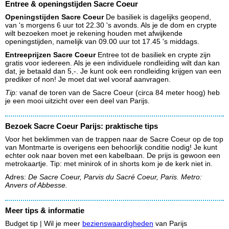
Entree & openingstijden Sacre Coeur
Openingstijden Sacre Coeur
De basiliek is dagelijks geopend,
van 's morgens 6 uur tot 22.30 's avonds. Als je de dom en crypte
wilt bezoeken moet je rekening houden met afwijkende
openingstijden, namelijk van 09.00 uur tot 17.45 's middags.
Entreeprijzen Sacre Coeur
Entree tot de basiliek en crypte zijn
gratis voor iedereen. Als je een individuele rondleiding wilt dan kan
dat, je betaald dan 5,-. Je kunt ook een rondleiding krijgen van een
prediker of non! Je moet dat wel vooraf aanvragen.
Tip:
vanaf de toren van de Sacre Coeur (circa 84 meter hoog) heb
je een mooi uitzicht over een deel van Parijs.
Bezoek Sacre Coeur Parijs: praktische tips
Voor het beklimmen van de trappen naar de Sacre Coeur op de top
van Montmarte is overigens een behoorlijk conditie nodig! Je kunt
echter ook naar boven met een kabelbaan. De prijs is gewoon een
metrokaartje. Tip: met minirok of in shorts kom je de kerk niet in.
Adres:
De Sacre Coeur, Parvis du Sacré Coeur, Paris. Metro:
Anvers of Abbesse.
Meer tips & informatie
Budget tip | Wil je meer
bezienswaardigheden
van Parijs