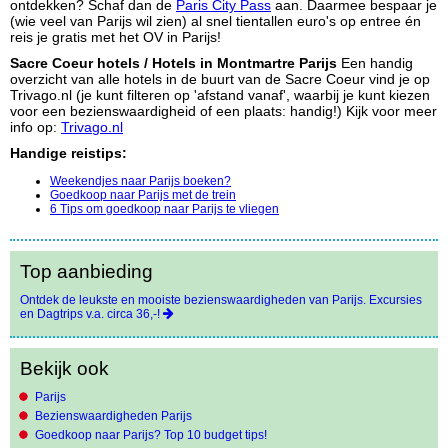
ontdekken? Schaf dan de
Paris City Pass
aan. Daarmee bespaar je
(wie veel van Parijs wil zien) al snel tientallen euro's op entree én
reis je gratis met het OV in Parijs!
Sacre Coeur hotels / Hotels in Montmartre Parijs
Een handig
overzicht van alle hotels in de buurt van de Sacre Coeur vind je op
Trivago.nl (je kunt filteren op 'afstand vanaf', waarbij je kunt kiezen
voor een bezienswaardigheid of een plaats: handig!) Kijk voor meer
info op:
Trivago.nl
Handige reistips:
Weekendjes naar Parijs boeken?
Goedkoop naar Parijs met de trein
6 Tips om goedkoop naar Parijs te vliegen
Top aanbieding
Ontdek de leukste en mooiste bezienswaardigheden van Parijs. Excursies
en Dagtrips v.a. circa 36,-!
Bekijk ook
Parijs
Bezienswaardigheden Parijs
Goedkoop naar Parijs? Top 10 budget tips!