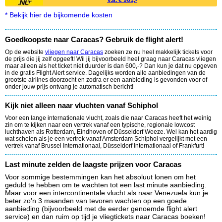
v.a. € 961,-
* Bekijk hier de bijkomende kosten
Goedkoopste naar Caracas? Gebruik de flight alert!
Op de website
vliegen naar Caracas
zoeken ze nu heel makkelijk tickets voor
de prijs die jij zelf opgeeft! Wil jij bijvoorbeeld heel graag naar Caracas vliegen
maar alleen als het ticket niet duurder is dan 600,-? Dan kun je dat nu opgeven
in de gratis Flight Alert service. Dagelijks worden alle aanbiedingen van de
grootste airlines doorzocht en zodra er een aanbieding is gevonden voor of
onder jouw prijs ontvang je automatisch bericht!
Kijk niet alleen naar vluchten vanaf Schiphol
Voor een lange internationale vlucht, zoals die naar Caracas heeft het weinig
zin om te kijken naar een vertrek vanaf een typische, regionale lowcost
luchthaven als Rotterdam, Eindhoven of Düsseldorf Weeze. Wel kan het aardig
wat schelen als je een vertrek vanaf Amsterdam Schiphol vergelijkt met een
vertrek vanaf Brussel Internationaal, Düsseldorf Internationaal of Frankfurt!
Last minute zelden de laagste prijzen voor Caracas
Voor sommige bestemmingen kan het absoluut lonen om het
geduld te hebben om te wachten tot een last minute aanbieding.
Maar voor een intercontinentale vlucht als naar Venezuela kun je
beter zo'n 3 maanden van tevoren wachten op een goede
aanbieding (bijvoorbeeld met de eerder genoemde flight alert
service) en dan ruim op tijd je vliegtickets naar Caracas boeken!