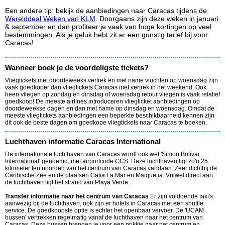
Een andere tip: bekijk de aanbiedingen naar Caracas tijdens de
Werelddeal Weken van KLM
. Doorgaans zijn deze weken in januari
& september en dan profiteer je vaak van hoge kortingen op veel
bestemmingen. Als je geluk hebt zit er een gunstig tarief bij voor
Caracas!
Wanneer boek je de voordeligste tickets?
Vliegtickets met doordeweeks vertrek en met name vluchten op woensdag zijn
vaak goedkoper dan vliegtickets Caracas met vertrek in het weekend. Ook
heen vliegen op zondag en dinsdag of woensdag retour vliegen is vaak relatief
goedkoop! De meeste airlines introduceren vliegticket aanbiedingen op
doordeweekse dagen en dan met name op dinsdag en woensdag. Omdat de
meeste vliegtickets aanbiedingen een beperkte beschikbaarheid kennen zijn
dit ook de beste dagen om goedkope vliegtickets naar Caracas te boeken.
Luchthaven informatie Caracas International
De internationale luchthaven van Caracas wordt ook wel 'Simon Bolivar
International' genoemd, met airportcode CCS. Deze luchthaven ligt zo'n 25
kilometer ten noorden van het centrum van Caracas vandaan. Zeer dichtbij de
Caribische Zee en de plaatsen Catia La Mar en Maiquetia. Vrijwel direct aan
de luchthaven ligt het strand van Playa Verde.
Transfer informatie naar het centrum van Caracas
Er zijn voldoende taxi's
aanwezig bij de luchthaven, ook zijn er hotels in Caracas met een shuttle
service. De goedkoopste optie is echter het openbaar vervoer. De 'UCAM
bussen' vertrekken regelmatig vanaf de luchthaven naar het centrum van
Caracas. Deze bussen brengen je voor een prikkie naar het centrum en