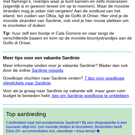
met flamingo's, riviertjes waar je kunt kanoën en zelfs moerassen
(eigenlijk is er gewoon teveel om op te noemen). Maar de mooiste
stranden mag je zeker niet vergeten! Aan de oostkust van het
eiland, ten zuiden van Olbia, ligt de Golfo di Orisei. Hier vind je de
mooiste stranden van Sardinie, ook vind je hier mooie plekken om
te snorkelen of duiken.
Tip
: huur zelf een bootje in Cala Gonone en vaar langs de
verschillende baaien en kom op de mooiste bountystrandjes aan de
Golfo di Orisei.
Meer tips voor een vakantie Sardinie
Meer informatie vinden voor je vakantie Sardinie? Blader dan ook
door de online
Sardinie reisgids
.
Goedkope vluchten naar Sardinie vinden?
7 tips voor goedkope
vliegtickets naar Sardinie
.
Voor als je graag naar Sardinie op vakantie wilt, maar geen ruim
budget te besteden hebt:
tips om Sardinie goedkoop te ontdekken
.
Top aanbieding
Comfortabel naar het wondermooie Sardinië? Bij een vliegvakantie is een
huurauto altijd incl. (om mooiste plekjes te bezoeken). Bovendien heeft
Eliza 20+ accommodaties incl. zwembad + knus terras!