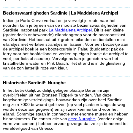
Bezienswaardigheden Sardinie | La Maddalena Archipel
Indien je Porto Cervo verlaat en je vervolgt je route naar het
noorden kom je bij een van de mooiste bezienswaardigheden van
Sardinie: nationaal park
La Maddalena Archipel
. Dit is een kleine
(grotendeels onbewoonde) eilandengroep voor de noordoostkust
van Sardinie. Het bestaat uit 7 grotere eilanden en tientallen mini
eilandjes met verlaten strandjes en baaien. Voor een bezoekje aan
de archipel boek je een bootexcursie in Palau (budgettip: pak de
ferry naar het hoofdeiland en verken op eigen houtje de archipel te
voet, per fiets of scooter). Vervolgens kan je genieten van het
kristalheldere water en Pink Beach. Het strand is in de glinstering
van de zon letterlijk roze van kleur.
Historische Sardinië: Nuraghe
In het betrekkelijk zuidelijk gelegen plaatsje Barumini zijn
overblijfselen uit het Bronzen Tijdperk te vinden. Van deze
kegelvormige verdedigings- bouwwerken zijn over heel Sardinie
nog zo'n 7000 bewaard gebleven (op veel plaatsen langs de weg
worden deze aangegeven) en zijn zeer kenmerkend voor het
eiland. Sommige staan in connectie met enorme muren en hebben
binnenkamers. De constructie van
deze Nuraghe,
(zonder enige
vorm van cement) hebben ervoor gezorgd dat ze zijn benoemd tot
werelderfgoed van Unesco.