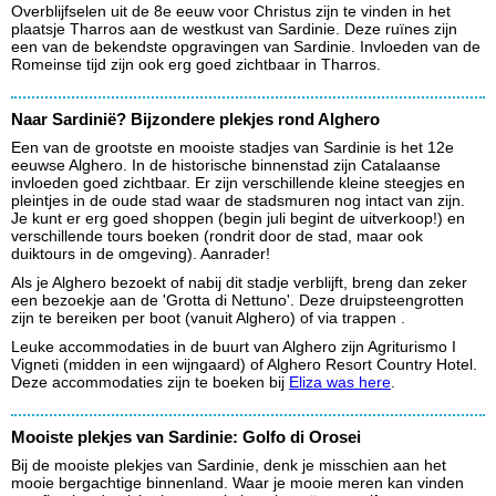
Overblijfselen uit de 8e eeuw voor Christus zijn te vinden in het
plaatsje Tharros aan de westkust van Sardinie. Deze ruïnes zijn
een van de bekendste opgravingen van Sardinie. Invloeden van de
Romeinse tijd zijn ook erg goed zichtbaar in Tharros.
Naar Sardinië? Bijzondere plekjes rond Alghero
Een van de grootste en mooiste stadjes van Sardinie is het 12e
eeuwse Alghero. In de historische binnenstad zijn Catalaanse
invloeden goed zichtbaar. Er zijn verschillende kleine steegjes en
pleintjes in de oude stad waar de stadsmuren nog intact van zijn.
Je kunt er erg goed shoppen (begin juli begint de uitverkoop!) en
verschillende tours boeken (rondrit door de stad, maar ook
duiktours in de omgeving). Aanrader!
Als je Alghero bezoekt of nabij dit stadje verblijft, breng dan zeker
een bezoekje aan de 'Grotta di Nettuno'. Deze druipsteengrotten
zijn te bereiken per boot (vanuit Alghero) of via trappen .
Leuke accommodaties in de buurt van Alghero zijn Agriturismo I
Vigneti (midden in een wijngaard) of Alghero Resort Country Hotel.
Deze accommodaties zijn te boeken bij
Eliza was here
.
Mooiste plekjes van Sardinie: Golfo di Orosei
Bij de mooiste plekjes van Sardinie, denk je misschien aan het
mooie bergachtige binnenland. Waar je mooie meren kan vinden