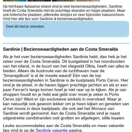
Op het fraaie Italiaanse eiland vind je veel bezienswaardigheden. Sardinie
heeft de Costa Smeralda met de prachtige stranden en hippe plaatsen. Maar
ook historische plaatsen, pittoreske dorpjes en zeer bijzonder natuurschoon.
Vind hier alle tips voor Sardinie & bezienswaardigheden.
Deel dit met je vrienden:
Sardinie | Bezienswaardigheden aan de Costa Smeralda
Als je het over bezienswaardigheden Sardinie hebt, dan heb je het
zeker over de Costa Smeralda. Dit kustgebied in het noordoosten
van het eiland, in de buurt van het vliegveld Olbia, heeft van alles te
bieden. Alleen de kustroute van de luchthaven naar de
'Smaragdkust' is al de moeite waard! Eén van de top
bezienswaardigheden in Sardinie is de kustplaats Porto Cervo. Hier
vind je de jetset, in de haven liggen prachtige jachten en als er een
paar Ferrari's langs komen hoef je niet raar op te kijken. Als je van
shoppen houdt en je hebt wat geld over moet je zeker in Porto
Cervo zijn! Want er zijn exclusieve winkels in overvloed. Maar je
kan natuurlijk ook gewoon lekker om je heen kijken en genieten van
al het moois in deze badplaats, die ook wel het Monaco van
Sardinie wordt genoemd. Aan de Costa Smeralda vind je naast
uitgestrekte zandstranden ook grotten en afgelegen, stille baaien.
Leuke accommodaties aan de Costa Smeralda en meer vakantie
tips vind je op de
Sardinie vakantie
pagina.