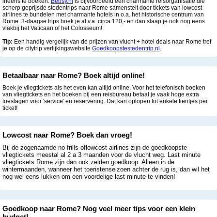
ineens te boeken.
Bebsy.nl
is bijvoorbeeld een charmante reisorganisatie die
scherp geprijsde stedentrips naar Rome samenstelt door tickets van lowcost
airlines te bundelen met charmante hotels in o.a. het historische centrum van
Rome. 3-daagse trips boek je al v.a. circa 120,- en dan slaap je ook nog eens
vlakbij het Vaticaan of het Colosseum!
Tip:
Een handig vergelijk van de prijzen van vlucht + hotel deals naar Rome tref
je op de citytrip verlijkingswebsite
Goedkoopstestedentrip.nl
.
Betaalbaar naar Rome? Boek altijd online!
Boek je vliegtickets als het even kan altijd online. Voor het telefonisch boeken
van vliegtickets en het boeken bij een reisbureau betaal je vaak hoge extra
toeslagen voor 'service' en reservering. Dat kan oplopen tot enkele tientjes per
ticket!
Lowcost naar Rome? Boek dan vroeg!
Bij de zogenaamde no frills oflowcost airlines zijn de goedkoopste
vliegtickets meestal al 2 a 3 maanden voor de vlucht weg. Last minute
vliegtickets Rome zijn dan ook zelden goedkoop. Alleen in de
wintermaanden, wanneer het toeristenseizoen achter de rug is, dan wil het
nog wel eens lukken om een voordelige last minute te vinden!
Goedkoop naar Rome? Nog veel meer tips voor een klein
budget!