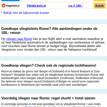
Vliegtickets.nl
v.a. € 166,-
Bekijk
* Bekijk hier de bijkomende kosten
Goedkope vliegtickets Rome? Alle aanbiedingen onder de
100,- retour:
Op
vliegen naar Rome
kan je een flight alert e-mail aanmaken waardoor je
uit heel Nederland automatisch de aanbiedingen van reisbureaus of airlines
voor vluchten naar Rome binnen je budget krijgt. Bijvoorbeeld alleen alle
vliegreizen voor minder dan 100,- retour naar de Italiaanse hoofdstad!
Goedkoop vliegen? Check ook de regionale luchthavens!
Woon je vlakbij de grens van België of Duitsland of in Noord Brabant of Zuid
Holland? Vergelijk dan zeker ook de vliegtickets tarieven Amsterdam Rome met
aanbiedingen voor vliegen vanaf Düsseldorf, Eindhoven, Rotterdam of Brussel.
De tarieven voor vliegen vanuit Duitsland of Belgie en vanaf onze regionale
luchthavens in Nederland zijn namelijk vaak echt veel voordeliger!
Voordelig vliegen naar Rome: regel vlucht + hotel samen
In sommige periodes is het veel gunstiger om je vliegticket Rome + een hotel