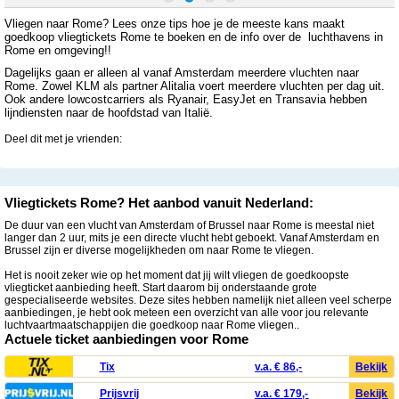
Vliegen naar Rome? Lees onze tips hoe je de meeste kans maakt
goedkoop vliegtickets Rome te boeken en de info over de luchthavens in
Rome en omgeving!!
Dagelijks gaan er alleen al vanaf Amsterdam meerdere vluchten naar
Rome. Zowel KLM als partner Alitalia voert meerdere vluchten per dag uit.
Ook andere lowcostcarriers als Ryanair, EasyJet en Transavia hebben
lijndiensten naar de hoofdstad van Italië.
Deel dit met je vrienden:
Vliegtickets Rome? Het aanbod vanuit Nederland:
De duur van een vlucht van Amsterdam of Brussel naar Rome is meestal niet
langer dan 2 uur, mits je een directe vlucht hebt geboekt. Vanaf Amsterdam en
Brussel zijn er diverse mogelijkheden om naar Rome te vliegen.
Het is nooit zeker wie op het moment dat jij wilt vliegen de goedkoopste
vliegticket aanbieding heeft. Start daarom bij onderstaande grote
gespecialiseerde websites. Deze sites hebben namelijk niet alleen veel scherpe
aanbiedingen, je hebt ook meteen een overzicht van alle voor jou relevante
luchtvaartmaatschappijen die goedkoop naar Rome vliegen..
Actuele ticket aanbiedingen voor Rome
Tix
v.a. € 86,-
Bekijk
Prijsvrij
v.a. € 179,-
Bekijk