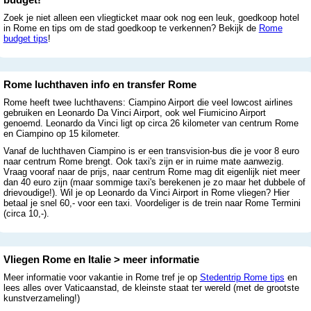
Zoek je niet alleen een vliegticket maar ook nog een leuk, goedkoop hotel
in Rome en tips om de stad goedkoop te verkennen? Bekijk de
Rome
budget tips
!
Rome luchthaven info en transfer Rome
Rome heeft twee luchthavens: Ciampino Airport die veel lowcost airlines
gebruiken en Leonardo Da Vinci Airport, ook wel Fiumicino Airport
genoemd. Leonardo da Vinci ligt op circa 26 kilometer van centrum Rome
en Ciampino op 15 kilometer.
Vanaf de luchthaven Ciampino is er een transvision-bus die je voor 8 euro
naar centrum Rome brengt. Ook taxi's zijn er in ruime mate aanwezig.
Vraag vooraf naar de prijs, naar centrum Rome mag dit eigenlijk niet meer
dan 40 euro zijn (maar sommige taxi's berekenen je zo maar het dubbele of
drievoudige!). Wil je op Leonardo da Vinci Airport in Rome vliegen? Hier
betaal je snel 60,- voor een taxi. Voordeliger is de trein naar Rome Termini
(circa 10,-).
Vliegen Rome en Italie > meer informatie
Meer informatie voor vakantie in Rome tref je op
Stedentrip Rome tips
en
lees alles over Vaticaanstad, de kleinste staat ter wereld (met de grootste
kunstverzameling!)